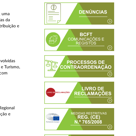
, uma
las da
tribuição e
volvidas
 e Turismo,
, com
Regional
ução e