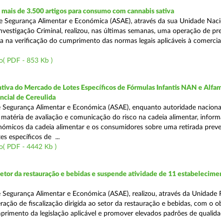
mais de 3.500 artigos para consumo com cannabis sativa
 Segurança Alimentar e Económica (ASAE), através da sua Unidade Naci
nvestigação Criminal, realizou, nas últimas semanas, uma operação de p
da na verificação do cumprimento das normas legais aplicáveis à comercia
o( PDF - 853 Kb )
tiva do Mercado de Lotes Específicos de Fórmulas Infantis NAN e Alfam
ncial de Cereulida
 Segurança Alimentar e Económica (ASAE), enquanto autoridade naciona
atéria de avaliação e comunicação do risco na cadeia alimentar, inform
ómicos da cadeia alimentar e os consumidores sobre uma retirada preve
es específicos de ...
o( PDF - 4442 Kb )
setor da restauração e bebidas e suspende atividade de 11 estabelecime
 Segurança Alimentar e Económica (ASAE), realizou, através da Unidade 
ação de fiscalização dirigida ao setor da restauração e bebidas, com o o
primento da legislação aplicável e promover elevados padrões de qualida