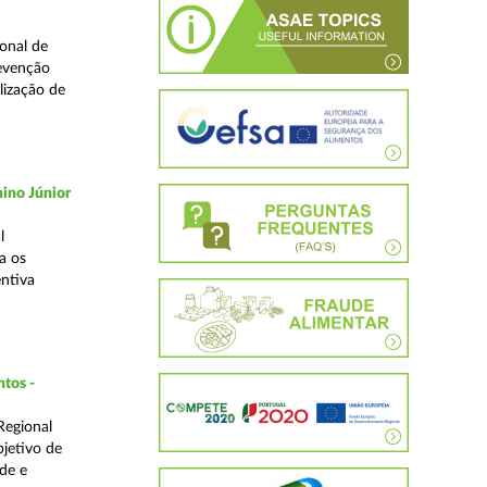
onal de
revenção
lização de
ino Júnior
l
a os
ntiva
ntos -
Regional
bjetivo de
de e