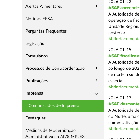
2026-01-22
Alertas Alimentares
ASAE apreende m
A Autoridade de
Notícias EFSA
operação de fisc
Unidade Regiona
Perguntas Frequentes
posterior ...
Abrir document
Legislação
2026-01-15
Formulários
ASAE fiscaliza 
A Autoridade de
Processos de Contraordenação
ao longo de 202
de norte a sul 
Publicações
especial ...
Abrir document
Imprensa
2026-01-13
ASAE desmantel
Comunicados de Imprensa
A Autoridade de
do Norte, uma o
Destaques
comercialização 
Abrir document
Medidas de Modernização
Administrativa da AP/SIMPLEX