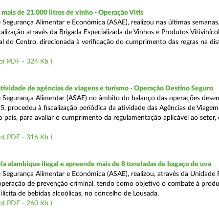
ais de 21.000 litros de vinho - Operação Vitis
 Segurança Alimentar e Económica (ASAE), realizou nas últimas semanas
alização através da Brigada Especializada de Vinhos e Produtos Vitiviníco
l do Centro, direcionada à verificação do cumprimento das regras na dis
o( PDF - 324 Kb )
atividade de agências de viagens e turismo - Operação Destino Seguro
 Segurança Alimentar (ASAE) no âmbito do balanço das operações desen
5, procedeu à fiscalização periódica da atividade das Agências de Viagem
do país, para avaliar o cumprimento da regulamentação aplicável ao setor
o( PDF - 316 Kb )
a alambique ilegal e apreende mais de 8 toneladas de bagaço de uva
 Segurança Alimentar e Económica (ASAE), realizou, através da Unidade 
peração de prevenção criminal, tendo como objetivo o combate à prod
ilícita de bebidas alcoólicas, no concelho de Lousada.
o( PDF - 260 Kb )