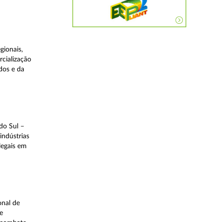
gionais,
rcialização
dos e da
do Sul –
indústrias
legais em
onal de
e