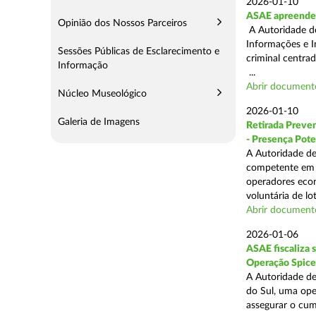
2026-01-10
ASAE apreende 
Opinião dos Nossos Parceiros
A Autoridade de
Informações e I
Sessões Públicas de Esclarecimento e
criminal centra
Informação
...
Abrir document
Núcleo Museológico
2026-01-10
Galeria de Imagens
Retirada Preven
- Presença Pote
A Autoridade de
competente em m
operadores econ
voluntária de lot
Abrir document
2026-01-06
ASAE fiscaliza 
Operação Spice
A Autoridade de
do Sul, uma oper
assegurar o cum