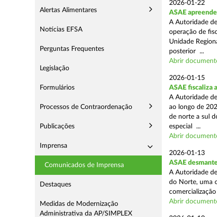
2026-01-22
Alertas Alimentares
ASAE apreende m
A Autoridade de
Notícias EFSA
operação de fisc
Unidade Regiona
Perguntas Frequentes
posterior ...
Abrir document
Legislação
2026-01-15
Formulários
ASAE fiscaliza 
A Autoridade de
Processos de Contraordenação
ao longo de 202
de norte a sul 
Publicações
especial ...
Abrir document
Imprensa
2026-01-13
ASAE desmantel
Comunicados de Imprensa
A Autoridade de
do Norte, uma o
Destaques
comercialização 
Abrir document
Medidas de Modernização
Administrativa da AP/SIMPLEX