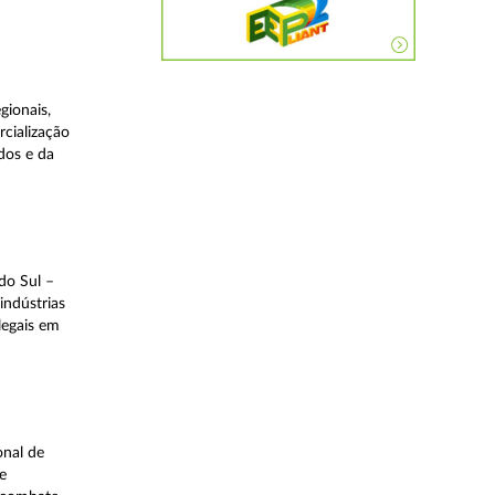
gionais,
rcialização
dos e da
do Sul –
indústrias
legais em
onal de
e