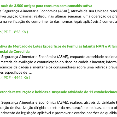
mais de 3.500 artigos para consumo com cannabis sativa
 Segurança Alimentar e Económica (ASAE), através da sua Unidade Naci
nvestigação Criminal, realizou, nas últimas semanas, uma operação de p
da na verificação do cumprimento das normas legais aplicáveis à comercia
o( PDF - 853 Kb )
tiva do Mercado de Lotes Específicos de Fórmulas Infantis NAN e Alfam
ncial de Cereulida
 Segurança Alimentar e Económica (ASAE), enquanto autoridade naciona
atéria de avaliação e comunicação do risco na cadeia alimentar, inform
ómicos da cadeia alimentar e os consumidores sobre uma retirada preve
es específicos de ...
o( PDF - 4442 Kb )
setor da restauração e bebidas e suspende atividade de 11 estabelecime
 Segurança Alimentar e Económica (ASAE), realizou, através da Unidade 
ação de fiscalização dirigida ao setor da restauração e bebidas, com o o
primento da legislação aplicável e promover elevados padrões de qualida