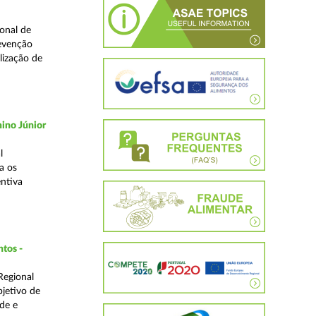
onal de
revenção
lização de
ino Júnior
l
a os
ntiva
ntos -
Regional
bjetivo de
de e