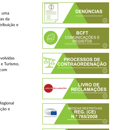
, uma
las da
tribuição e
volvidas
 e Turismo,
, com
Regional
ução e