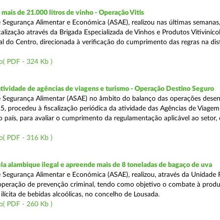
ais de 21.000 litros de vinho - Operação Vitis
 Segurança Alimentar e Económica (ASAE), realizou nas últimas semanas
alização através da Brigada Especializada de Vinhos e Produtos Vitiviníco
l do Centro, direcionada à verificação do cumprimento das regras na dis
o( PDF - 324 Kb )
atividade de agências de viagens e turismo - Operação Destino Seguro
 Segurança Alimentar (ASAE) no âmbito do balanço das operações desen
5, procedeu à fiscalização periódica da atividade das Agências de Viagem
do país, para avaliar o cumprimento da regulamentação aplicável ao setor
o( PDF - 316 Kb )
a alambique ilegal e apreende mais de 8 toneladas de bagaço de uva
 Segurança Alimentar e Económica (ASAE), realizou, através da Unidade 
peração de prevenção criminal, tendo como objetivo o combate à prod
ilícita de bebidas alcoólicas, no concelho de Lousada.
o( PDF - 260 Kb )