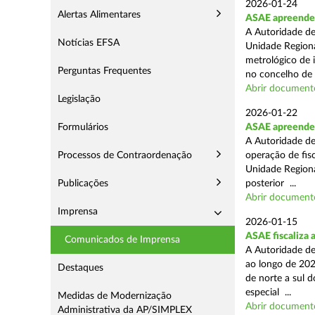
2026-01-24
Alertas Alimentares
ASAE apreende s
A Autoridade de
Notícias EFSA
Unidade Regiona
metrológico de 
Perguntas Frequentes
no concelho de 
Abrir document
Legislação
2026-01-22
Formulários
ASAE apreende m
A Autoridade de
Processos de Contraordenação
operação de fisc
Unidade Regiona
Publicações
posterior ...
Abrir document
Imprensa
2026-01-15
ASAE fiscaliza 
Comunicados de Imprensa
A Autoridade de
ao longo de 202
Destaques
de norte a sul 
especial ...
Medidas de Modernização
Abrir document
Administrativa da AP/SIMPLEX