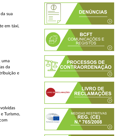
 da sua
te em táxi,
, uma
las da
tribuição e
volvidas
 e Turismo,
, com