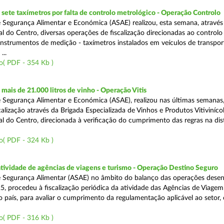
ete taxímetros por falta de controlo metrológico - Operação Controlo
 Segurança Alimentar e Económica (ASAE) realizou, esta semana, através
l do Centro, diversas operações de fiscalização direcionadas ao controlo
instrumentos de medição - taxímetros instalados em veículos de transpor
...
o( PDF - 354 Kb )
ais de 21.000 litros de vinho - Operação Vitis
 Segurança Alimentar e Económica (ASAE), realizou nas últimas semanas
alização através da Brigada Especializada de Vinhos e Produtos Vitiviníco
l do Centro, direcionada à verificação do cumprimento das regras na dis
o( PDF - 324 Kb )
atividade de agências de viagens e turismo - Operação Destino Seguro
 Segurança Alimentar (ASAE) no âmbito do balanço das operações desen
5, procedeu à fiscalização periódica da atividade das Agências de Viagem
do país, para avaliar o cumprimento da regulamentação aplicável ao setor
o( PDF - 316 Kb )