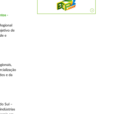
ntos -
Regional
bjetivo de
de e
gionais,
rcialização
dos e da
do Sul –
indústrias