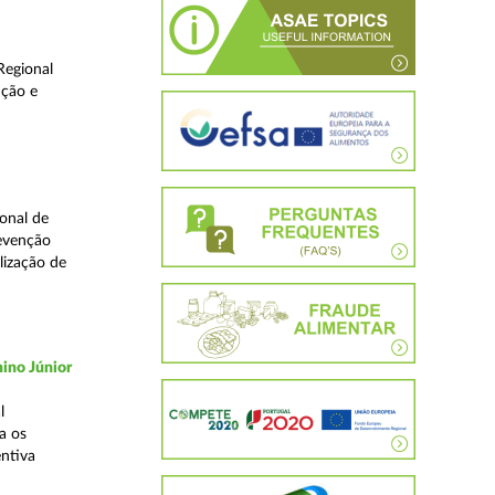
Regional
ução e
onal de
revenção
lização de
ino Júnior
l
a os
ntiva