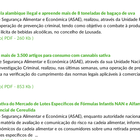
a alambique ilegal e apreende mais de 8 toneladas de bagaço de uva
 Segurança Alimentar e Económica (ASAE), realizou, através da Unidade 
peração de prevenção criminal, tendo como objetivo o combate à prod
ilícita de bebidas alcoólicas, no concelho de Lousada.
o( PDF - 260 Kb )
mais de 3.500 artigos para consumo com cannabis sativa
 Segurança Alimentar e Económica (ASAE), através da sua Unidade Naci
nvestigação Criminal, realizou, nas últimas semanas, uma operação de p
da na verificação do cumprimento das normas legais aplicáveis à comercia
o( PDF - 853 Kb )
tiva do Mercado de Lotes Específicos de Fórmulas Infantis NAN e Alfam
ncial de Cereulida
 Segurança Alimentar e Económica (ASAE), enquanto autoridade naciona
atéria de avaliação e comunicação do risco na cadeia alimentar, inform
ómicos da cadeia alimentar e os consumidores sobre uma retirada preve
es específicos de ...