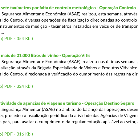
ete taxímetros por falta de controlo metrológico - Operação Controlo
 Segurança Alimentar e Económica (ASAE) realizou, esta semana, através
l do Centro, diversas operações de fiscalização direcionadas ao controlo
instrumentos de medição - taxímetros instalados em veículos de transpor
...
o( PDF - 354 Kb )
ais de 21.000 litros de vinho - Operação Vitis
 Segurança Alimentar e Económica (ASAE), realizou nas últimas semanas
alização através da Brigada Especializada de Vinhos e Produtos Vitiviníco
l do Centro, direcionada à verificação do cumprimento das regras na dis
o( PDF - 324 Kb )
atividade de agências de viagens e turismo - Operação Destino Seguro
 Segurança Alimentar (ASAE) no âmbito do balanço das operações desen
5, procedeu à fiscalização periódica da atividade das Agências de Viagem
do país, para avaliar o cumprimento da regulamentação aplicável ao setor
o( PDF - 316 Kb )