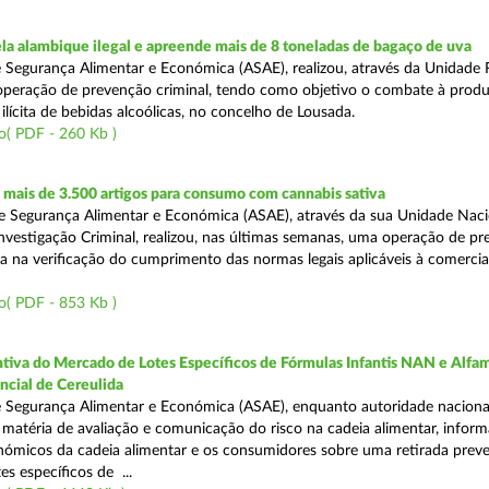
a alambique ilegal e apreende mais de 8 toneladas de bagaço de uva
 Segurança Alimentar e Económica (ASAE), realizou, através da Unidade 
peração de prevenção criminal, tendo como objetivo o combate à prod
ilícita de bebidas alcoólicas, no concelho de Lousada.
o( PDF - 260 Kb )
mais de 3.500 artigos para consumo com cannabis sativa
 Segurança Alimentar e Económica (ASAE), através da sua Unidade Naci
nvestigação Criminal, realizou, nas últimas semanas, uma operação de p
da na verificação do cumprimento das normas legais aplicáveis à comercia
o( PDF - 853 Kb )
tiva do Mercado de Lotes Específicos de Fórmulas Infantis NAN e Alfam
ncial de Cereulida
 Segurança Alimentar e Económica (ASAE), enquanto autoridade naciona
atéria de avaliação e comunicação do risco na cadeia alimentar, inform
ómicos da cadeia alimentar e os consumidores sobre uma retirada preve
es específicos de ...