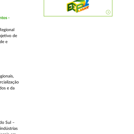
ntos -
Regional
bjetivo de
de e
gionais,
rcialização
dos e da
do Sul –
indústrias