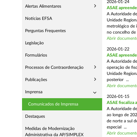
2026-01-24
Alertas Alimentares
ASAE apreende s
A Autoridade de
Notícias EFSA
Unidade Regiona
metrológico de 
Perguntas Frequentes
no concelho de 
Abrir document
Legislação
2026-01-22
Formulários
ASAE apreende m
A Autoridade de
Processos de Contraordenação
operação de fisc
Unidade Regiona
Publicações
posterior ...
Abrir document
Imprensa
2026-01-15
ASAE fiscaliza 
Comunicados de Imprensa
A Autoridade de
ao longo de 202
Destaques
de norte a sul 
especial ...
Medidas de Modernização
Abrir document
Administrativa da AP/SIMPLEX