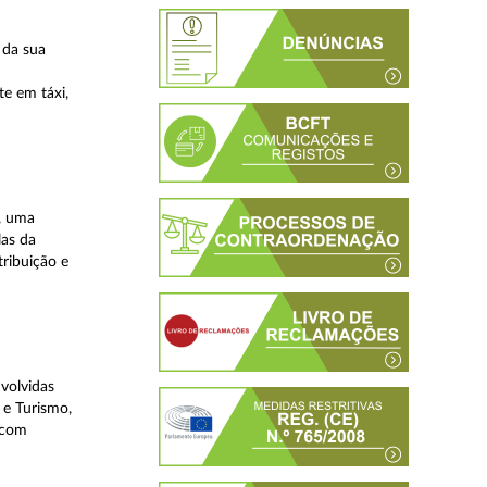
 da sua
te em táxi,
, uma
las da
tribuição e
volvidas
 e Turismo,
, com