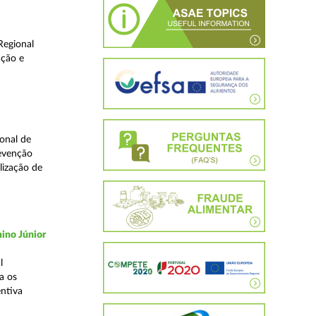
Regional
ução e
onal de
revenção
lização de
ino Júnior
l
a os
ntiva