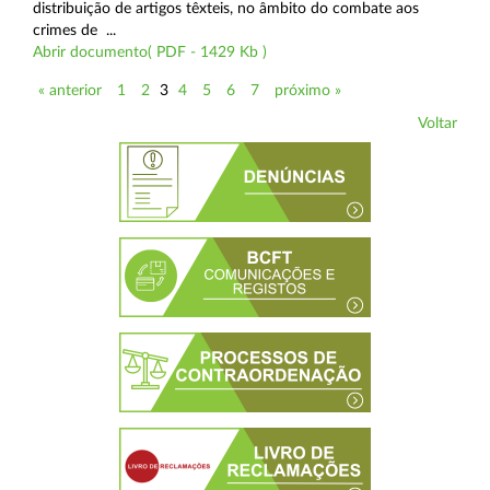
distribuição de artigos têxteis, no âmbito do combate aos
crimes de ...
Abrir documento( PDF - 1429 Kb )
« anterior
1
2
3
4
5
6
7
próximo »
Voltar