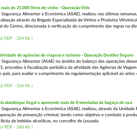
ais de 21.000 litros de vinho - Operação Vitis
 Segurança Alimentar e Económica (ASAE), realizou nas últimas semanas
alização através da Brigada Especializada de Vinhos e Produtos Vitiviníco
l do Centro, direcionada à verificação do cumprimento das regras na dis
o( PDF - 324 Kb )
atividade de agências de viagens e turismo - Operação Destino Seguro
 Segurança Alimentar (ASAE) no âmbito do balanço das operações desen
5, procedeu à fiscalização periódica da atividade das Agências de Viagem
do país, para avaliar o cumprimento da regulamentação aplicável ao setor
o( PDF - 316 Kb )
a alambique ilegal e apreende mais de 8 toneladas de bagaço de uva
 Segurança Alimentar e Económica (ASAE), realizou, através da Unidade 
peração de prevenção criminal, tendo como objetivo o combate à prod
ilícita de bebidas alcoólicas, no concelho de Lousada.
o( PDF - 260 Kb )