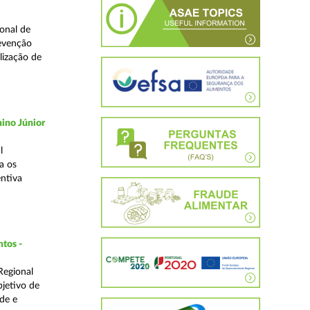
onal de
revenção
lização de
ino Júnior
l
a os
ntiva
ntos -
Regional
bjetivo de
de e