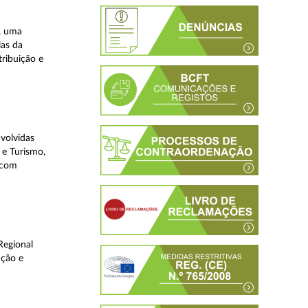
, uma
las da
tribuição e
volvidas
 e Turismo,
, com
Regional
ução e