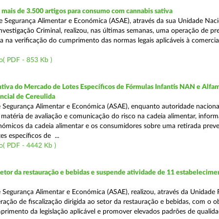
mais de 3.500 artigos para consumo com cannabis sativa
 Segurança Alimentar e Económica (ASAE), através da sua Unidade Naci
nvestigação Criminal, realizou, nas últimas semanas, uma operação de p
da na verificação do cumprimento das normas legais aplicáveis à comercia
o( PDF - 853 Kb )
tiva do Mercado de Lotes Específicos de Fórmulas Infantis NAN e Alfam
ncial de Cereulida
 Segurança Alimentar e Económica (ASAE), enquanto autoridade naciona
atéria de avaliação e comunicação do risco na cadeia alimentar, inform
ómicos da cadeia alimentar e os consumidores sobre uma retirada preve
es específicos de ...
o( PDF - 4442 Kb )
setor da restauração e bebidas e suspende atividade de 11 estabelecime
 Segurança Alimentar e Económica (ASAE), realizou, através da Unidade 
ação de fiscalização dirigida ao setor da restauração e bebidas, com o o
primento da legislação aplicável e promover elevados padrões de qualida