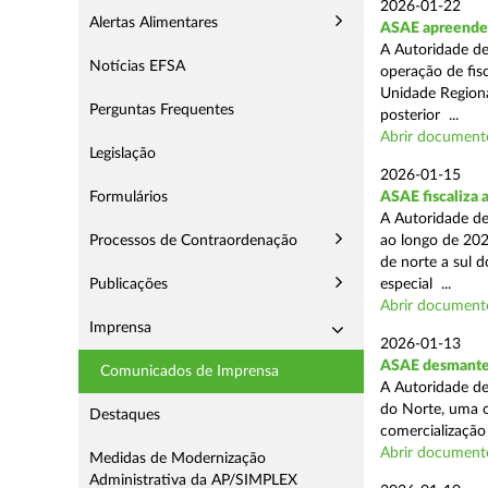
2026-01-22
Alertas Alimentares
ASAE apreende m
A Autoridade de
Notícias EFSA
operação de fisc
Unidade Regiona
Perguntas Frequentes
posterior ...
Abrir document
Legislação
2026-01-15
Formulários
ASAE fiscaliza 
A Autoridade de
Processos de Contraordenação
ao longo de 202
de norte a sul 
Publicações
especial ...
Abrir document
Imprensa
2026-01-13
ASAE desmantel
Comunicados de Imprensa
A Autoridade de
do Norte, uma o
Destaques
comercialização 
Abrir document
Medidas de Modernização
Administrativa da AP/SIMPLEX