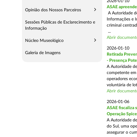
2026-01-10
ASAE apreende 
Opinião dos Nossos Parceiros
A Autoridade de
Informações e I
Sessões Públicas de Esclarecimento e
criminal centra
Informação
...
Abrir document
Núcleo Museológico
2026-01-10
Galeria de Imagens
Retirada Preven
- Presença Pote
A Autoridade de
competente em m
operadores econ
voluntária de lot
Abrir document
2026-01-06
ASAE fiscaliza 
Operação Spice
A Autoridade de
do Sul, uma oper
assegurar o cum