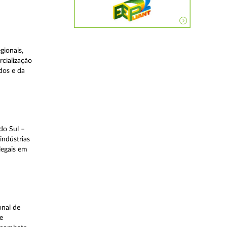
gionais,
rcialização
dos e da
do Sul –
indústrias
legais em
onal de
e