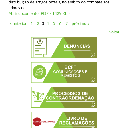
distribuição de artigos têxteis, no âmbito do combate aos
crimes de ...
Abrir documento( PDF - 1429 Kb )
« anterior
1
2
3
4
5
6
7
próximo »
Voltar