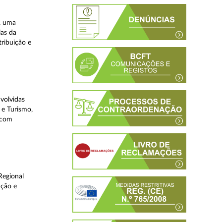
, uma
las da
tribuição e
volvidas
 e Turismo,
, com
Regional
ução e