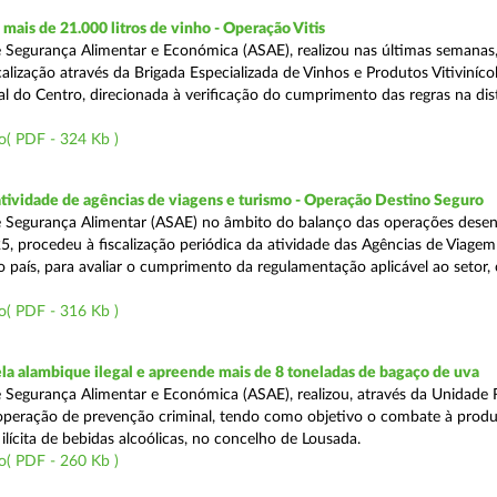
ais de 21.000 litros de vinho - Operação Vitis
 Segurança Alimentar e Económica (ASAE), realizou nas últimas semanas
alização através da Brigada Especializada de Vinhos e Produtos Vitiviníco
l do Centro, direcionada à verificação do cumprimento das regras na dis
o( PDF - 324 Kb )
atividade de agências de viagens e turismo - Operação Destino Seguro
 Segurança Alimentar (ASAE) no âmbito do balanço das operações desen
5, procedeu à fiscalização periódica da atividade das Agências de Viagem
do país, para avaliar o cumprimento da regulamentação aplicável ao setor
o( PDF - 316 Kb )
a alambique ilegal e apreende mais de 8 toneladas de bagaço de uva
 Segurança Alimentar e Económica (ASAE), realizou, através da Unidade 
peração de prevenção criminal, tendo como objetivo o combate à prod
ilícita de bebidas alcoólicas, no concelho de Lousada.
o( PDF - 260 Kb )