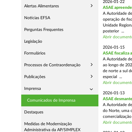
2026-01-22
Alertas Alimentares
ASAE apreende m
A Autoridade de
Notícias EFSA
operação de fisc
Unidade Regiona
Perguntas Frequentes
posterior ...
Abrir document
Legislação
2026-01-15
Formulários
ASAE fiscaliza 
A Autoridade de
Processos de Contraordenação
ao longo de 202
de norte a sul 
Publicações
especial ...
Abrir document
Imprensa
2026-01-13
ASAE desmantel
Comunicados de Imprensa
A Autoridade de
do Norte, uma o
Destaques
comercialização 
Abrir document
Medidas de Modernização
Administrativa da AP/SIMPLEX