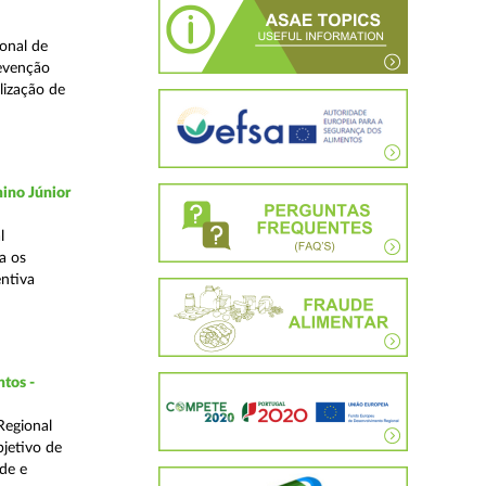
onal de
revenção
lização de
ino Júnior
l
a os
ntiva
ntos -
Regional
bjetivo de
de e