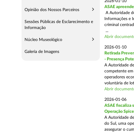
2026-01-10
ASAE apreende 
Opinião dos Nossos Parceiros
A Autoridade de
Informações e I
Sessões Públicas de Esclarecimento e
criminal centra
Informação
...
Abrir document
Núcleo Museológico
2026-01-10
Galeria de Imagens
Retirada Preven
- Presença Pote
A Autoridade de
competente em m
operadores econ
voluntária de lot
Abrir document
2026-01-06
ASAE fiscaliza 
Operação Spice
A Autoridade de
do Sul, uma oper
assegurar o cum