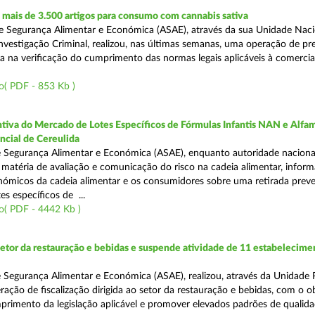
mais de 3.500 artigos para consumo com cannabis sativa
 Segurança Alimentar e Económica (ASAE), através da sua Unidade Naci
nvestigação Criminal, realizou, nas últimas semanas, uma operação de p
da na verificação do cumprimento das normas legais aplicáveis à comercia
o( PDF - 853 Kb )
tiva do Mercado de Lotes Específicos de Fórmulas Infantis NAN e Alfam
ncial de Cereulida
 Segurança Alimentar e Económica (ASAE), enquanto autoridade naciona
atéria de avaliação e comunicação do risco na cadeia alimentar, inform
ómicos da cadeia alimentar e os consumidores sobre uma retirada preve
es específicos de ...
o( PDF - 4442 Kb )
setor da restauração e bebidas e suspende atividade de 11 estabelecime
 Segurança Alimentar e Económica (ASAE), realizou, através da Unidade 
ação de fiscalização dirigida ao setor da restauração e bebidas, com o o
primento da legislação aplicável e promover elevados padrões de qualida