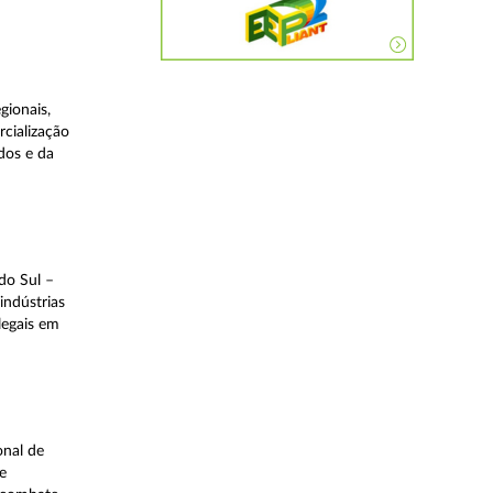
gionais,
rcialização
dos e da
do Sul –
indústrias
legais em
onal de
e