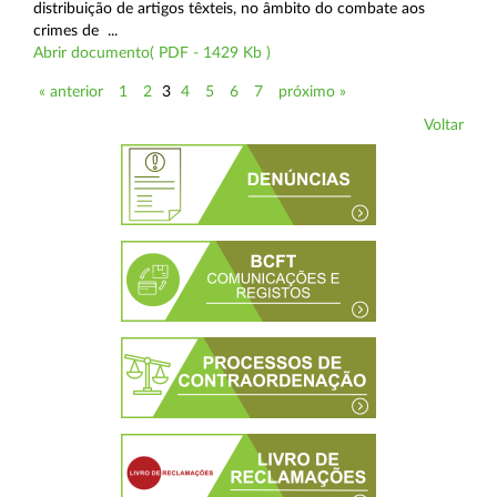
distribuição de artigos têxteis, no âmbito do combate aos
crimes de ...
Abrir documento( PDF - 1429 Kb )
« anterior
1
2
3
4
5
6
7
próximo »
Voltar