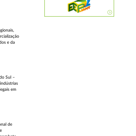
gionais,
rcialização
dos e da
do Sul –
indústrias
legais em
onal de
e