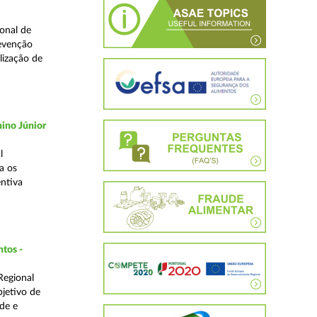
onal de
revenção
lização de
ino Júnior
l
a os
ntiva
ntos -
Regional
bjetivo de
de e