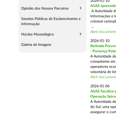
2026-01-10
ASAE apreende 
Opinião dos Nossos Parceiros
A Autoridade de
Informações e I
Sessões Públicas de Esclarecimento e
criminal centra
Informação
...
Abrir document
Núcleo Museológico
2026-01-10
Galeria de Imagens
Retirada Preven
- Presença Pote
A Autoridade de
competente em m
operadores econ
voluntária de lot
Abrir document
2026-01-06
ASAE fiscaliza 
Operação Spice
A Autoridade de
do Sul, uma oper
assegurar o cum