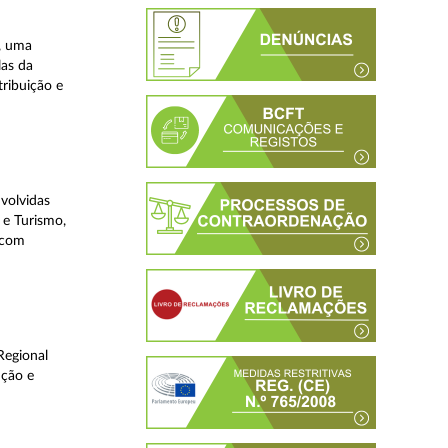
, uma
las da
tribuição e
volvidas
 e Turismo,
, com
Regional
ução e