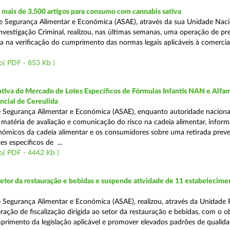
mais de 3.500 artigos para consumo com cannabis sativa
 Segurança Alimentar e Económica (ASAE), através da sua Unidade Naci
nvestigação Criminal, realizou, nas últimas semanas, uma operação de p
da na verificação do cumprimento das normas legais aplicáveis à comercia
o( PDF - 853 Kb )
tiva do Mercado de Lotes Específicos de Fórmulas Infantis NAN e Alfam
ncial de Cereulida
 Segurança Alimentar e Económica (ASAE), enquanto autoridade naciona
atéria de avaliação e comunicação do risco na cadeia alimentar, inform
ómicos da cadeia alimentar e os consumidores sobre uma retirada preve
es específicos de ...
o( PDF - 4442 Kb )
setor da restauração e bebidas e suspende atividade de 11 estabelecime
 Segurança Alimentar e Económica (ASAE), realizou, através da Unidade 
ação de fiscalização dirigida ao setor da restauração e bebidas, com o o
primento da legislação aplicável e promover elevados padrões de qualida