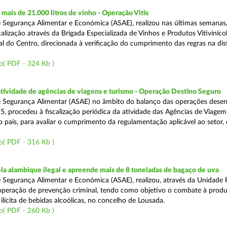
ais de 21.000 litros de vinho - Operação Vitis
 Segurança Alimentar e Económica (ASAE), realizou nas últimas semanas
alização através da Brigada Especializada de Vinhos e Produtos Vitiviníco
l do Centro, direcionada à verificação do cumprimento das regras na dis
o( PDF - 324 Kb )
atividade de agências de viagens e turismo - Operação Destino Seguro
 Segurança Alimentar (ASAE) no âmbito do balanço das operações desen
5, procedeu à fiscalização periódica da atividade das Agências de Viagem
do país, para avaliar o cumprimento da regulamentação aplicável ao setor
o( PDF - 316 Kb )
a alambique ilegal e apreende mais de 8 toneladas de bagaço de uva
 Segurança Alimentar e Económica (ASAE), realizou, através da Unidade 
peração de prevenção criminal, tendo como objetivo o combate à prod
ilícita de bebidas alcoólicas, no concelho de Lousada.
o( PDF - 260 Kb )