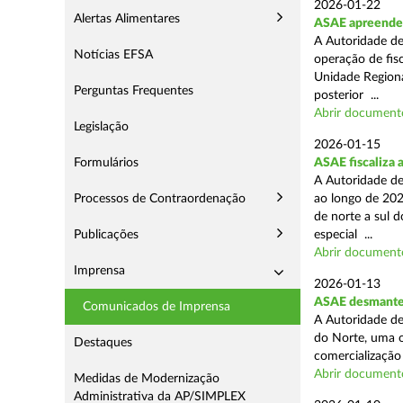
2026-01-22
Alertas Alimentares
ASAE apreende m
A Autoridade de
Notícias EFSA
operação de fisc
Unidade Regiona
Perguntas Frequentes
posterior ...
Abrir document
Legislação
2026-01-15
Formulários
ASAE fiscaliza 
A Autoridade de
Processos de Contraordenação
ao longo de 202
de norte a sul 
Publicações
especial ...
Abrir document
Imprensa
2026-01-13
ASAE desmantel
Comunicados de Imprensa
A Autoridade de
do Norte, uma o
Destaques
comercialização 
Abrir document
Medidas de Modernização
Administrativa da AP/SIMPLEX