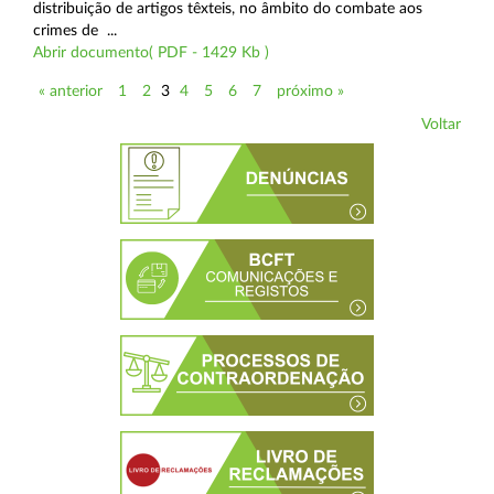
distribuição de artigos têxteis, no âmbito do combate aos
crimes de ...
Abrir documento( PDF - 1429 Kb )
« anterior
1
2
3
4
5
6
7
próximo »
Voltar