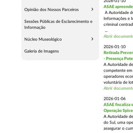
2026-01-10
ASAE apreende 
Opinião dos Nossos Parceiros
A Autoridade de
Informações e I
Sessões Públicas de Esclarecimento e
criminal centra
Informação
...
Abrir document
Núcleo Museológico
2026-01-10
Galeria de Imagens
Retirada Preven
- Presença Pote
A Autoridade de
competente em m
operadores econ
voluntária de lot
Abrir document
2026-01-06
ASAE fiscaliza 
Operação Spice
A Autoridade de
do Sul, uma oper
assegurar o cum