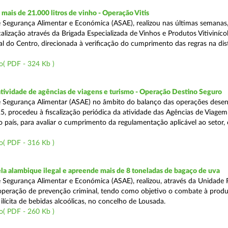
ais de 21.000 litros de vinho - Operação Vitis
 Segurança Alimentar e Económica (ASAE), realizou nas últimas semanas
alização através da Brigada Especializada de Vinhos e Produtos Vitiviníco
l do Centro, direcionada à verificação do cumprimento das regras na dis
o( PDF - 324 Kb )
atividade de agências de viagens e turismo - Operação Destino Seguro
 Segurança Alimentar (ASAE) no âmbito do balanço das operações desen
5, procedeu à fiscalização periódica da atividade das Agências de Viagem
do país, para avaliar o cumprimento da regulamentação aplicável ao setor
o( PDF - 316 Kb )
a alambique ilegal e apreende mais de 8 toneladas de bagaço de uva
 Segurança Alimentar e Económica (ASAE), realizou, através da Unidade 
peração de prevenção criminal, tendo como objetivo o combate à prod
ilícita de bebidas alcoólicas, no concelho de Lousada.
o( PDF - 260 Kb )