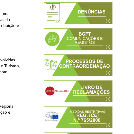
, uma
las da
tribuição e
volvidas
 e Turismo,
, com
Regional
ução e