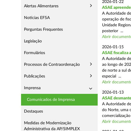
2026-01-22
Alertas Alimentares
ASAE apreende m
A Autoridade de
Notícias EFSA
operação de fisc
Unidade Regiona
Perguntas Frequentes
posterior ...
Abrir document
Legislação
2026-01-15
Formulários
ASAE fiscaliza 
A Autoridade de
Processos de Contraordenação
ao longo de 202
de norte a sul 
Publicações
especial ...
Abrir document
Imprensa
2026-01-13
ASAE desmantel
Comunicados de Imprensa
A Autoridade de
do Norte, uma o
Destaques
comercialização 
Abrir document
Medidas de Modernização
Administrativa da AP/SIMPLEX