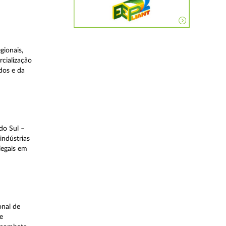
gionais,
rcialização
dos e da
do Sul –
indústrias
legais em
onal de
e