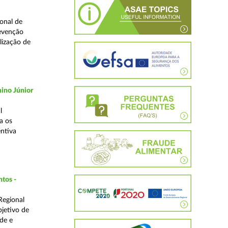
onal de
revenção
lização de
ino Júnior
l
a os
ntiva
ntos -
Regional
bjetivo de
de e