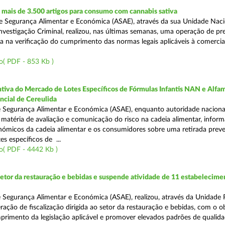
mais de 3.500 artigos para consumo com cannabis sativa
 Segurança Alimentar e Económica (ASAE), através da sua Unidade Naci
nvestigação Criminal, realizou, nas últimas semanas, uma operação de p
da na verificação do cumprimento das normas legais aplicáveis à comercia
o( PDF - 853 Kb )
tiva do Mercado de Lotes Específicos de Fórmulas Infantis NAN e Alfam
ncial de Cereulida
 Segurança Alimentar e Económica (ASAE), enquanto autoridade naciona
atéria de avaliação e comunicação do risco na cadeia alimentar, inform
ómicos da cadeia alimentar e os consumidores sobre uma retirada preve
es específicos de ...
o( PDF - 4442 Kb )
setor da restauração e bebidas e suspende atividade de 11 estabelecime
 Segurança Alimentar e Económica (ASAE), realizou, através da Unidade 
ação de fiscalização dirigida ao setor da restauração e bebidas, com o o
primento da legislação aplicável e promover elevados padrões de qualida