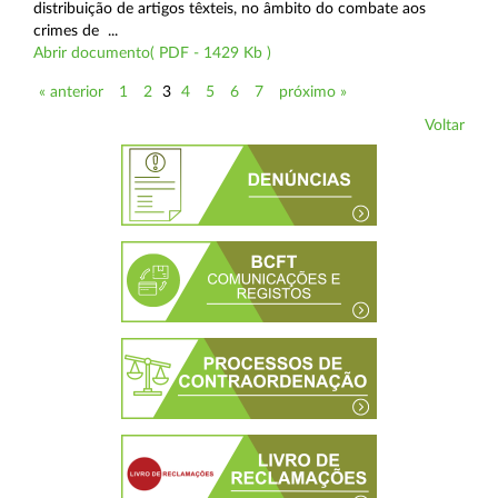
distribuição de artigos têxteis, no âmbito do combate aos
crimes de ...
Abrir documento( PDF - 1429 Kb )
« anterior
1
2
3
4
5
6
7
próximo »
Voltar