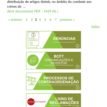
distribuição de artigos têxteis, no âmbito do combate aos
crimes de ...
Abrir documento( PDF - 1429 Kb )
« anterior
1
2
3
4
5
6
7
próximo »
Voltar