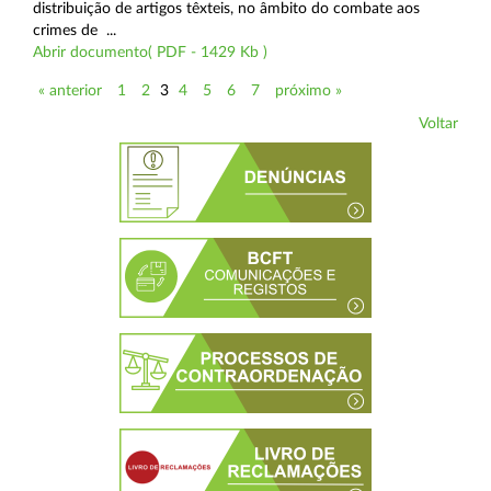
distribuição de artigos têxteis, no âmbito do combate aos
crimes de ...
Abrir documento( PDF - 1429 Kb )
« anterior
1
2
3
4
5
6
7
próximo »
Voltar