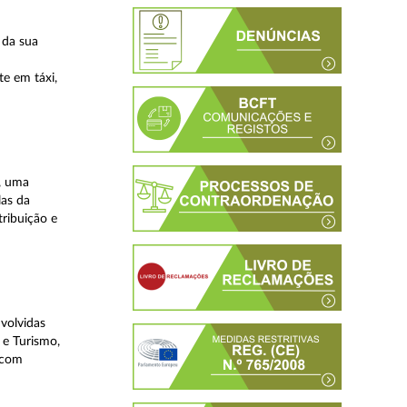
 da sua
te em táxi,
, uma
las da
tribuição e
volvidas
 e Turismo,
, com