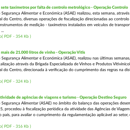
ete taxímetros por falta de controlo metrológico - Operação Controlo
 Segurança Alimentar e Económica (ASAE) realizou, esta semana, através
l do Centro, diversas operações de fiscalização direcionadas ao controlo
instrumentos de medição - taxímetros instalados em veículos de transpor
...
o( PDF - 354 Kb )
ais de 21.000 litros de vinho - Operação Vitis
 Segurança Alimentar e Económica (ASAE), realizou nas últimas semanas
alização através da Brigada Especializada de Vinhos e Produtos Vitiviníco
l do Centro, direcionada à verificação do cumprimento das regras na dis
o( PDF - 324 Kb )
atividade de agências de viagens e turismo - Operação Destino Seguro
 Segurança Alimentar (ASAE) no âmbito do balanço das operações desen
5, procedeu à fiscalização periódica da atividade das Agências de Viagem
do país, para avaliar o cumprimento da regulamentação aplicável ao setor
o( PDF - 316 Kb )