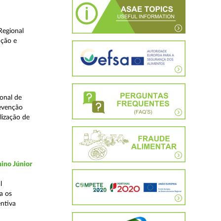
Regional
ução e
onal de
revenção
lização de
ino Júnior
l
a os
ntiva