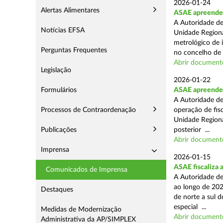
2026-01-24
Alertas Alimentares
ASAE apreende s
A Autoridade de
Notícias EFSA
Unidade Regiona
metrológico de 
Perguntas Frequentes
no concelho de 
Abrir document
Legislação
2026-01-22
Formulários
ASAE apreende m
A Autoridade de
Processos de Contraordenação
operação de fisc
Unidade Regiona
Publicações
posterior ...
Abrir document
Imprensa
2026-01-15
ASAE fiscaliza 
Comunicados de Imprensa
A Autoridade de
ao longo de 202
Destaques
de norte a sul 
especial ...
Medidas de Modernização
Abrir document
Administrativa da AP/SIMPLEX