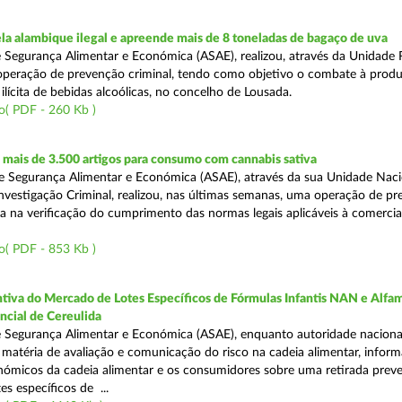
a alambique ilegal e apreende mais de 8 toneladas de bagaço de uva
 Segurança Alimentar e Económica (ASAE), realizou, através da Unidade 
peração de prevenção criminal, tendo como objetivo o combate à prod
ilícita de bebidas alcoólicas, no concelho de Lousada.
o( PDF - 260 Kb )
mais de 3.500 artigos para consumo com cannabis sativa
 Segurança Alimentar e Económica (ASAE), através da sua Unidade Naci
nvestigação Criminal, realizou, nas últimas semanas, uma operação de p
da na verificação do cumprimento das normas legais aplicáveis à comercia
o( PDF - 853 Kb )
tiva do Mercado de Lotes Específicos de Fórmulas Infantis NAN e Alfam
ncial de Cereulida
 Segurança Alimentar e Económica (ASAE), enquanto autoridade naciona
atéria de avaliação e comunicação do risco na cadeia alimentar, inform
ómicos da cadeia alimentar e os consumidores sobre uma retirada preve
es específicos de ...