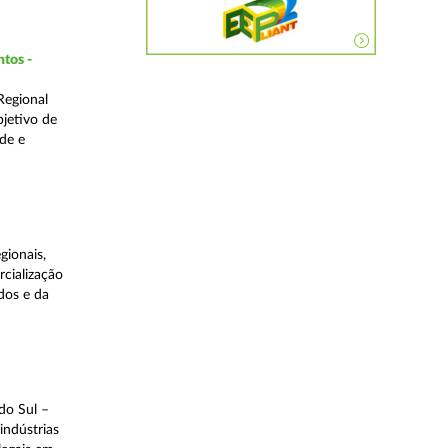
ntos -
Regional
bjetivo de
de e
gionais,
rcialização
dos e da
do Sul –
indústrias