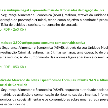
a alambique ilegal e apreende mais de 8 toneladas de bagaço de uva
 Segurança Alimentar e Económica (ASAE), realizou, através da Unidade 
peração de prevenção criminal, tendo como objetivo o combate à prod
ilícita de bebidas alcoólicas, no concelho de Lousada.
o( PDF - 260 Kb )
mais de 3.500 artigos para consumo com cannabis sativa
 Segurança Alimentar e Económica (ASAE), através da sua Unidade Naci
nvestigação Criminal, realizou, nas últimas semanas, uma operação de p
da na verificação do cumprimento das normas legais aplicáveis à comercia
o( PDF - 853 Kb )
tiva do Mercado de Lotes Específicos de Fórmulas Infantis NAN e Alfam
ncial de Cereulida
 Segurança Alimentar e Económica (ASAE), enquanto autoridade naciona
atéria de avaliação e comunicação do risco na cadeia alimentar, inform
ómicos da cadeia alimentar e os consumidores sobre uma retirada preve
es específicos de ...