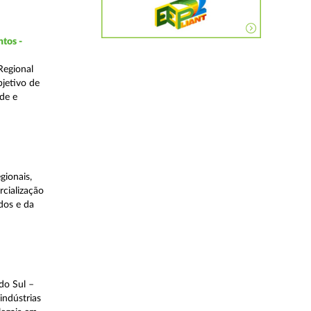
ntos -
Regional
bjetivo de
de e
gionais,
rcialização
dos e da
do Sul –
indústrias