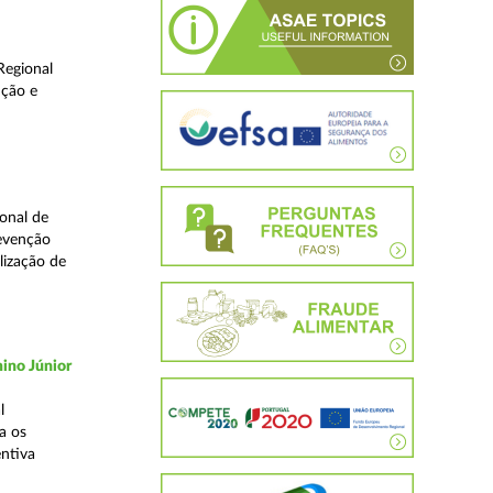
Regional
ução e
onal de
revenção
lização de
ino Júnior
l
a os
ntiva