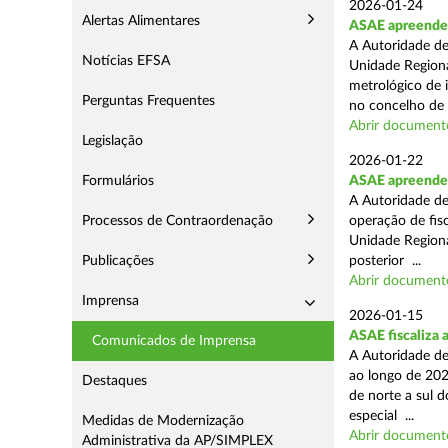
2026-01-24
Alertas Alimentares
ASAE apreende s
A Autoridade de
Notícias EFSA
Unidade Regiona
metrológico de 
Perguntas Frequentes
no concelho de 
Abrir document
Legislação
2026-01-22
Formulários
ASAE apreende m
A Autoridade de
Processos de Contraordenação
operação de fisc
Unidade Regiona
Publicações
posterior ...
Abrir document
Imprensa
2026-01-15
ASAE fiscaliza 
Comunicados de Imprensa
A Autoridade de
ao longo de 202
Destaques
de norte a sul 
especial ...
Medidas de Modernização
Abrir document
Administrativa da AP/SIMPLEX