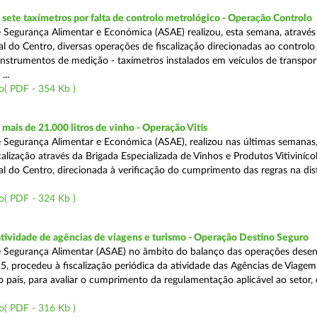
ete taxímetros por falta de controlo metrológico - Operação Controlo
 Segurança Alimentar e Económica (ASAE) realizou, esta semana, através
l do Centro, diversas operações de fiscalização direcionadas ao controlo
instrumentos de medição - taxímetros instalados em veículos de transpor
...
o( PDF - 354 Kb )
ais de 21.000 litros de vinho - Operação Vitis
 Segurança Alimentar e Económica (ASAE), realizou nas últimas semanas
alização através da Brigada Especializada de Vinhos e Produtos Vitiviníco
l do Centro, direcionada à verificação do cumprimento das regras na dis
o( PDF - 324 Kb )
atividade de agências de viagens e turismo - Operação Destino Seguro
 Segurança Alimentar (ASAE) no âmbito do balanço das operações desen
5, procedeu à fiscalização periódica da atividade das Agências de Viagem
do país, para avaliar o cumprimento da regulamentação aplicável ao setor
o( PDF - 316 Kb )