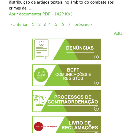
distribuição de artigos têxteis, no âmbito do combate aos
crimes de ...
Abrir documento( PDF - 1429 Kb )
« anterior
1
2
3
4
5
6
7
próximo »
Voltar