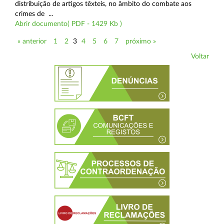
distribuição de artigos têxteis, no âmbito do combate aos
crimes de ...
Abrir documento( PDF - 1429 Kb )
« anterior
1
2
3
4
5
6
7
próximo »
Voltar