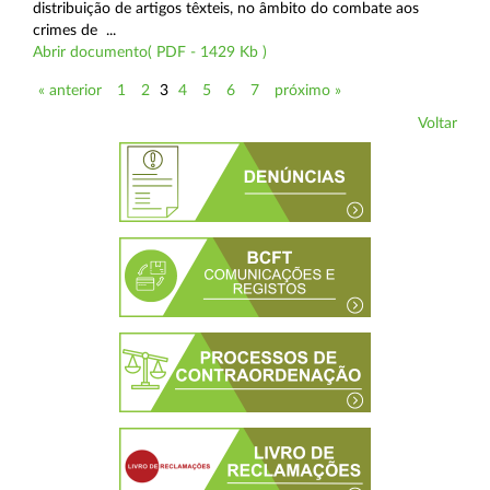
distribuição de artigos têxteis, no âmbito do combate aos
crimes de ...
Abrir documento( PDF - 1429 Kb )
« anterior
1
2
3
4
5
6
7
próximo »
Voltar