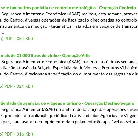
ete taxímetros por falta de controlo metrológico - Operação Controlo
 Segurança Alimentar e Económica (ASAE) realizou, esta semana, através
l do Centro, diversas operações de fiscalização direcionadas ao controlo
instrumentos de medição - taxímetros instalados em veículos de transpor
...
o( PDF - 354 Kb )
ais de 21.000 litros de vinho - Operação Vitis
 Segurança Alimentar e Económica (ASAE), realizou nas últimas semanas
alização através da Brigada Especializada de Vinhos e Produtos Vitiviníco
l do Centro, direcionada à verificação do cumprimento das regras na dis
o( PDF - 324 Kb )
atividade de agências de viagens e turismo - Operação Destino Seguro
 Segurança Alimentar (ASAE) no âmbito do balanço das operações desen
5, procedeu à fiscalização periódica da atividade das Agências de Viagem
do país, para avaliar o cumprimento da regulamentação aplicável ao setor
o( PDF - 316 Kb )