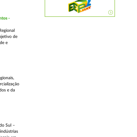
ntos -
Regional
bjetivo de
de e
gionais,
rcialização
dos e da
do Sul –
indústrias