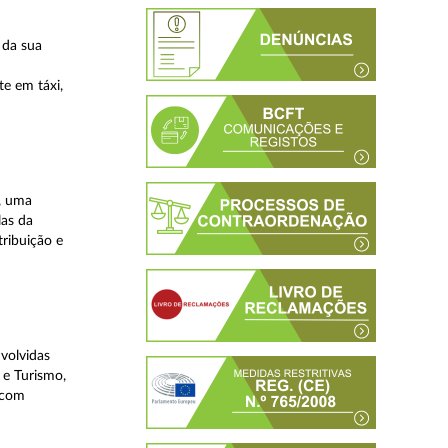
 da sua
te em táxi,
, uma
las da
tribuição e
volvidas
 e Turismo,
, com