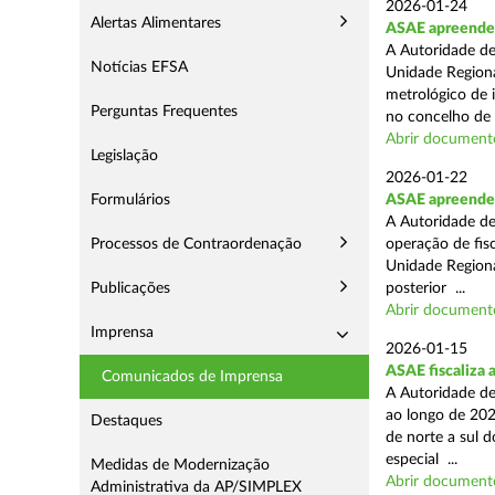
2026-01-24
Alertas Alimentares
ASAE apreende s
A Autoridade de
Notícias EFSA
Unidade Regiona
metrológico de 
Perguntas Frequentes
no concelho de 
Abrir document
Legislação
2026-01-22
Formulários
ASAE apreende m
A Autoridade de
Processos de Contraordenação
operação de fisc
Unidade Regiona
Publicações
posterior ...
Abrir document
Imprensa
2026-01-15
ASAE fiscaliza 
Comunicados de Imprensa
A Autoridade de
ao longo de 202
Destaques
de norte a sul 
especial ...
Medidas de Modernização
Abrir document
Administrativa da AP/SIMPLEX