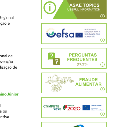
Regional
ução e
onal de
revenção
lização de
ino Júnior
l
a os
ntiva