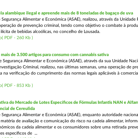
a alambique ilegal e apreende mais de 8 toneladas de bagaço de uva
 Segurança Alimentar e Económica (ASAE), realizou, através da Unidade 
peração de prevenção criminal, tendo como objetivo o combate à prod
ilícita de bebidas alcoólicas, no concelho de Lousada.
o( PDF - 260 Kb )
mais de 3.500 artigos para consumo com cannabis sativa
 Segurança Alimentar e Económica (ASAE), através da sua Unidade Naci
nvestigação Criminal, realizou, nas últimas semanas, uma operação de p
da na verificação do cumprimento das normas legais aplicáveis à comercia
o( PDF - 853 Kb )
tiva do Mercado de Lotes Específicos de Fórmulas Infantis NAN e Alfam
ncial de Cereulida
 Segurança Alimentar e Económica (ASAE), enquanto autoridade naciona
atéria de avaliação e comunicação do risco na cadeia alimentar, inform
ómicos da cadeia alimentar e os consumidores sobre uma retirada preve
es específicos de ...