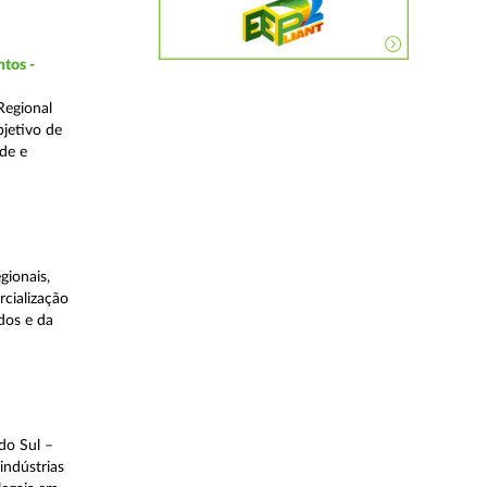
ntos -
Regional
bjetivo de
de e
gionais,
rcialização
dos e da
do Sul –
indústrias