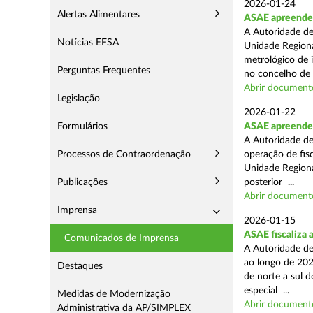
2026-01-24
Alertas Alimentares
ASAE apreende s
A Autoridade de
Notícias EFSA
Unidade Regiona
metrológico de 
Perguntas Frequentes
no concelho de 
Abrir document
Legislação
2026-01-22
Formulários
ASAE apreende m
A Autoridade de
Processos de Contraordenação
operação de fisc
Unidade Regiona
Publicações
posterior ...
Abrir document
Imprensa
2026-01-15
ASAE fiscaliza 
Comunicados de Imprensa
A Autoridade de
ao longo de 202
Destaques
de norte a sul 
especial ...
Medidas de Modernização
Abrir document
Administrativa da AP/SIMPLEX