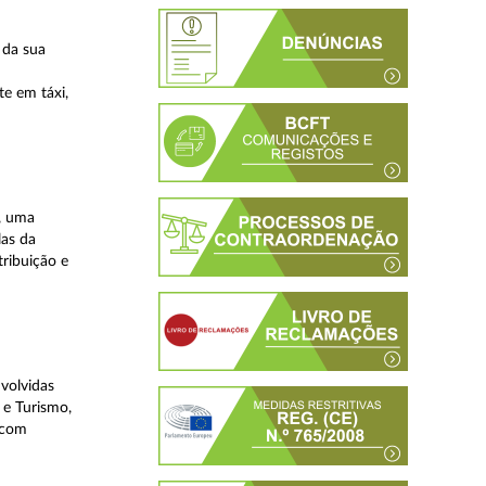
 da sua
te em táxi,
, uma
las da
tribuição e
volvidas
 e Turismo,
, com