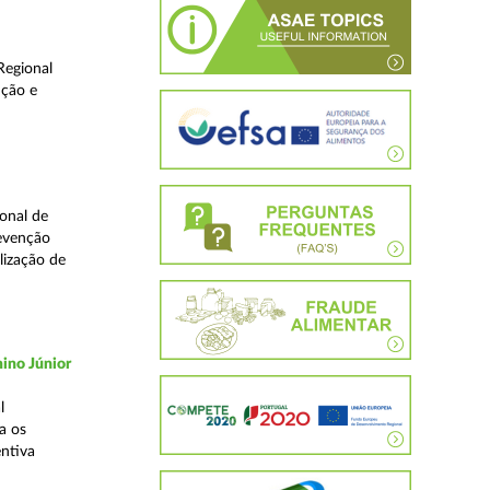
Regional
ução e
onal de
revenção
lização de
ino Júnior
l
a os
ntiva