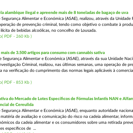
a alambique ilegal e apreende mais de 8 toneladas de bagaço de uva
 Segurança Alimentar e Económica (ASAE), realizou, através da Unidade 
peração de prevenção criminal, tendo como objetivo o combate à prod
ilícita de bebidas alcoólicas, no concelho de Lousada.
o( PDF - 260 Kb )
mais de 3.500 artigos para consumo com cannabis sativa
 Segurança Alimentar e Económica (ASAE), através da sua Unidade Naci
nvestigação Criminal, realizou, nas últimas semanas, uma operação de p
da na verificação do cumprimento das normas legais aplicáveis à comercia
o( PDF - 853 Kb )
tiva do Mercado de Lotes Específicos de Fórmulas Infantis NAN e Alfam
ncial de Cereulida
 Segurança Alimentar e Económica (ASAE), enquanto autoridade naciona
atéria de avaliação e comunicação do risco na cadeia alimentar, inform
ómicos da cadeia alimentar e os consumidores sobre uma retirada preve
es específicos de ...