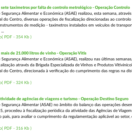
ete taxímetros por falta de controlo metrológico - Operação Controlo
 Segurança Alimentar e Económica (ASAE) realizou, esta semana, através
l do Centro, diversas operações de fiscalização direcionadas ao controlo
instrumentos de medição - taxímetros instalados em veículos de transpor
...
o( PDF - 354 Kb )
ais de 21.000 litros de vinho - Operação Vitis
 Segurança Alimentar e Económica (ASAE), realizou nas últimas semanas
alização através da Brigada Especializada de Vinhos e Produtos Vitiviníco
l do Centro, direcionada à verificação do cumprimento das regras na dis
o( PDF - 324 Kb )
atividade de agências de viagens e turismo - Operação Destino Seguro
 Segurança Alimentar (ASAE) no âmbito do balanço das operações desen
5, procedeu à fiscalização periódica da atividade das Agências de Viagem
do país, para avaliar o cumprimento da regulamentação aplicável ao setor
o( PDF - 316 Kb )