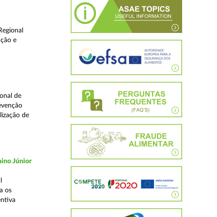
Regional
ução e
onal de
revenção
lização de
ino Júnior
l
a os
ntiva