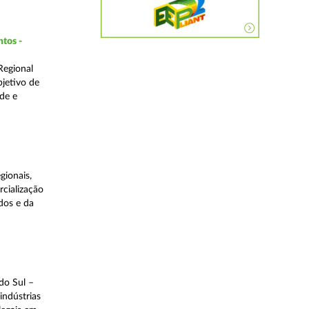
ntos -
Regional
bjetivo de
de e
gionais,
rcialização
dos e da
do Sul –
indústrias