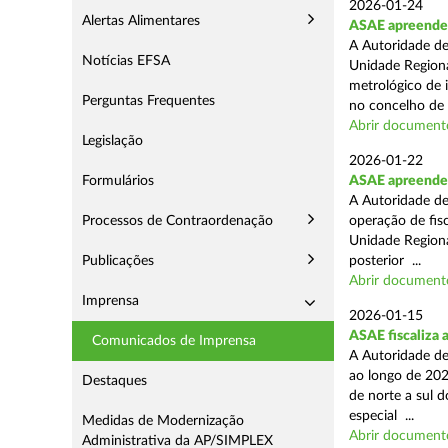
2026-01-24
Alertas Alimentares
ASAE apreende s
A Autoridade de
Notícias EFSA
Unidade Regiona
metrológico de 
Perguntas Frequentes
no concelho de 
Abrir document
Legislação
2026-01-22
Formulários
ASAE apreende m
A Autoridade de
Processos de Contraordenação
operação de fisc
Unidade Regiona
Publicações
posterior ...
Abrir document
Imprensa
2026-01-15
ASAE fiscaliza 
Comunicados de Imprensa
A Autoridade de
ao longo de 202
Destaques
de norte a sul 
especial ...
Medidas de Modernização
Abrir document
Administrativa da AP/SIMPLEX