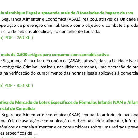
a alambique ilegal e apreende mais de 8 toneladas de bagaço de uva
 Segurança Alimentar e Económica (ASAE), realizou, através da Unidade 
peração de prevenção criminal, tendo como objetivo o combate à prod
ilícita de bebidas alcoólicas, no concelho de Lousada.
o( PDF - 260 Kb )
mais de 3.500 artigos para consumo com cannabis sativa
 Segurança Alimentar e Económica (ASAE), através da sua Unidade Naci
nvestigação Criminal, realizou, nas últimas semanas, uma operação de p
da na verificação do cumprimento das normas legais aplicáveis à comercia
o( PDF - 853 Kb )
tiva do Mercado de Lotes Específicos de Fórmulas Infantis NAN e Alfam
ncial de Cereulida
 Segurança Alimentar e Económica (ASAE), enquanto autoridade naciona
atéria de avaliação e comunicação do risco na cadeia alimentar, inform
ómicos da cadeia alimentar e os consumidores sobre uma retirada preve
es específicos de ...