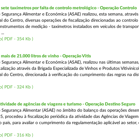
ete taxímetros por falta de controlo metrológico - Operação Controlo
 Segurança Alimentar e Económica (ASAE) realizou, esta semana, através
l do Centro, diversas operações de fiscalização direcionadas ao controlo
instrumentos de medição - taxímetros instalados em veículos de transpor
...
o( PDF - 354 Kb )
ais de 21.000 litros de vinho - Operação Vitis
 Segurança Alimentar e Económica (ASAE), realizou nas últimas semanas
alização através da Brigada Especializada de Vinhos e Produtos Vitiviníco
l do Centro, direcionada à verificação do cumprimento das regras na dis
o( PDF - 324 Kb )
atividade de agências de viagens e turismo - Operação Destino Seguro
 Segurança Alimentar (ASAE) no âmbito do balanço das operações desen
5, procedeu à fiscalização periódica da atividade das Agências de Viagem
do país, para avaliar o cumprimento da regulamentação aplicável ao setor
o( PDF - 316 Kb )