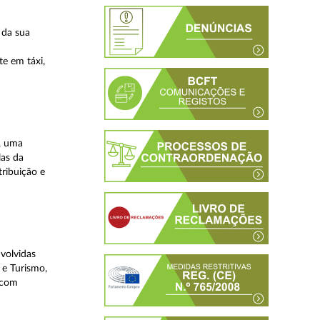
 da sua
te em táxi,
, uma
las da
tribuição e
volvidas
 e Turismo,
, com