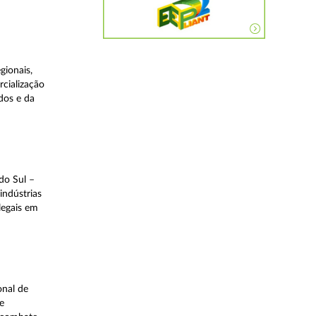
gionais,
rcialização
dos e da
do Sul –
indústrias
legais em
onal de
e