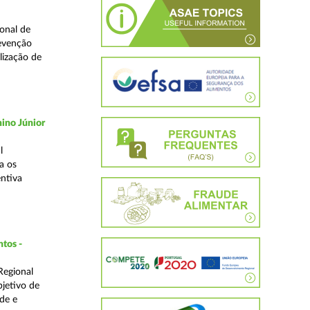
onal de
revenção
lização de
ino Júnior
l
a os
ntiva
ntos -
Regional
bjetivo de
de e