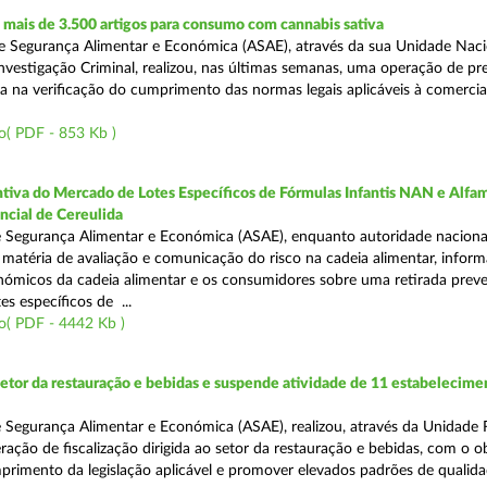
mais de 3.500 artigos para consumo com cannabis sativa
 Segurança Alimentar e Económica (ASAE), através da sua Unidade Naci
nvestigação Criminal, realizou, nas últimas semanas, uma operação de p
da na verificação do cumprimento das normas legais aplicáveis à comercia
o( PDF - 853 Kb )
tiva do Mercado de Lotes Específicos de Fórmulas Infantis NAN e Alfam
ncial de Cereulida
 Segurança Alimentar e Económica (ASAE), enquanto autoridade naciona
atéria de avaliação e comunicação do risco na cadeia alimentar, inform
ómicos da cadeia alimentar e os consumidores sobre uma retirada preve
es específicos de ...
o( PDF - 4442 Kb )
setor da restauração e bebidas e suspende atividade de 11 estabelecime
 Segurança Alimentar e Económica (ASAE), realizou, através da Unidade 
ação de fiscalização dirigida ao setor da restauração e bebidas, com o o
primento da legislação aplicável e promover elevados padrões de qualida