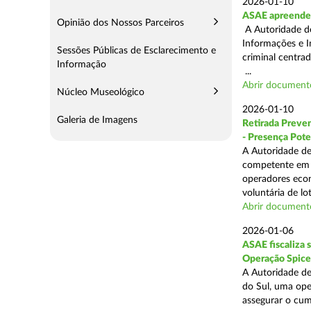
2026-01-10
ASAE apreende 
Opinião dos Nossos Parceiros
A Autoridade de
Informações e I
Sessões Públicas de Esclarecimento e
criminal centra
Informação
...
Abrir document
Núcleo Museológico
2026-01-10
Galeria de Imagens
Retirada Preven
- Presença Pote
A Autoridade de
competente em m
operadores econ
voluntária de lot
Abrir document
2026-01-06
ASAE fiscaliza 
Operação Spice
A Autoridade de
do Sul, uma oper
assegurar o cum