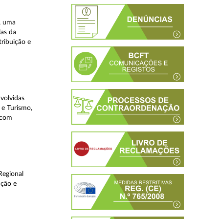
, uma
las da
tribuição e
volvidas
 e Turismo,
, com
Regional
ução e