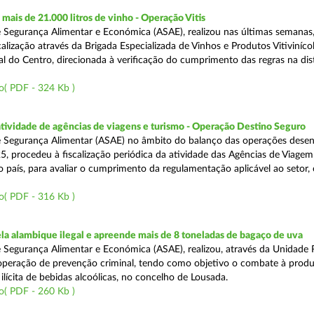
ais de 21.000 litros de vinho - Operação Vitis
 Segurança Alimentar e Económica (ASAE), realizou nas últimas semanas
alização através da Brigada Especializada de Vinhos e Produtos Vitiviníco
l do Centro, direcionada à verificação do cumprimento das regras na dis
o( PDF - 324 Kb )
atividade de agências de viagens e turismo - Operação Destino Seguro
 Segurança Alimentar (ASAE) no âmbito do balanço das operações desen
5, procedeu à fiscalização periódica da atividade das Agências de Viagem
do país, para avaliar o cumprimento da regulamentação aplicável ao setor
o( PDF - 316 Kb )
a alambique ilegal e apreende mais de 8 toneladas de bagaço de uva
 Segurança Alimentar e Económica (ASAE), realizou, através da Unidade 
peração de prevenção criminal, tendo como objetivo o combate à prod
ilícita de bebidas alcoólicas, no concelho de Lousada.
o( PDF - 260 Kb )