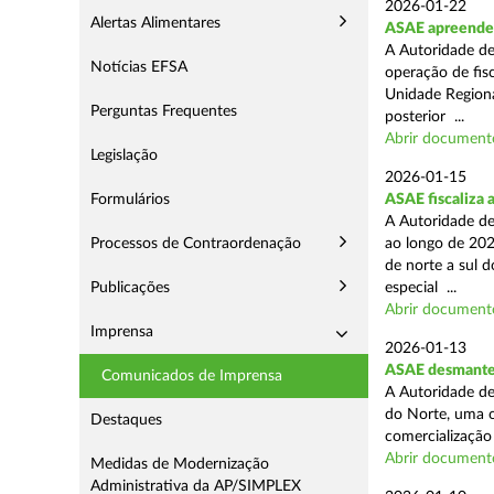
2026-01-22
Alertas Alimentares
ASAE apreende m
A Autoridade de
Notícias EFSA
operação de fisc
Unidade Regiona
Perguntas Frequentes
posterior ...
Abrir document
Legislação
2026-01-15
Formulários
ASAE fiscaliza 
A Autoridade de
Processos de Contraordenação
ao longo de 202
de norte a sul 
Publicações
especial ...
Abrir document
Imprensa
2026-01-13
ASAE desmantel
Comunicados de Imprensa
A Autoridade de
do Norte, uma o
Destaques
comercialização 
Abrir document
Medidas de Modernização
Administrativa da AP/SIMPLEX