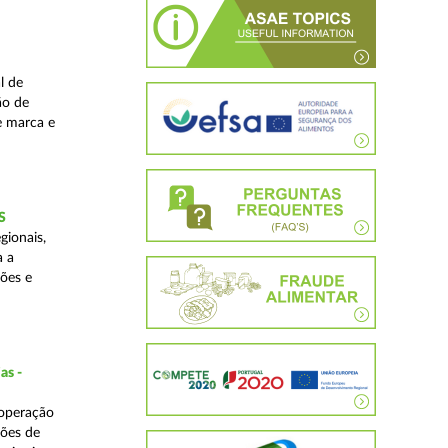
l de
ão de
de marca e
S
gionais,
a a
ções e
as -
 operação
ções de