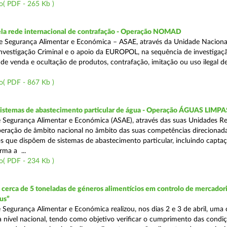
o( PDF - 265 Kb )
a rede internacional de contrafação - Operação NOMAD
e Segurança Alimentar e Económica – ASAE, através da Unidade Naciona
nvestigação Criminal e o apoio da EUROPOL, na sequência de investigaç
is de venda e ocultação de produtos, contrafação, imitação ou uso ilegal 
o( PDF - 867 Kb )
 sistemas de abastecimento particular de água - Operação ÁGUAS LIMPA
 Segurança Alimentar e Económica (ASAE), através das suas Unidades Re
peração de âmbito nacional no âmbito das suas competências direcionad
s que dispõem de sistemas de abastecimento particular, incluindo capta
rma a ...
o( PDF - 234 Kb )
erca de 5 toneladas de géneros alimentícios em controlo de mercadori
us”
 Segurança Alimentar e Económica realizou, nos dias 2 e 3 de abril, uma
 a nível nacional, tendo como objetivo verificar o cumprimento das condi