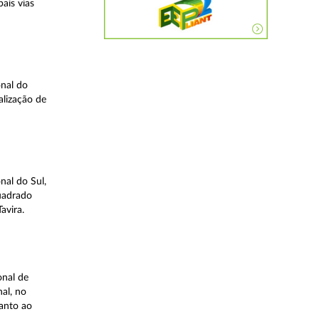
ais vias
nal do
alização de
nal do Sul,
quadrado
avira.
onal de
al, no
uanto ao