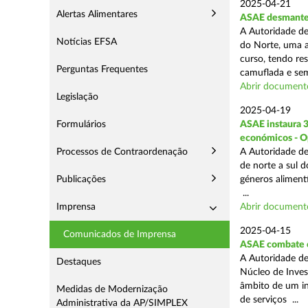
2025-04-21
Alertas Alimentares
ASAE desmantel
A Autoridade de
Notícias EFSA
do Norte, uma a
curso, tendo re
Perguntas Frequentes
camuflada e sem
Abrir document
Legislação
2025-04-19
Formulários
ASAE instaura 
económicos - O
Processos de Contraordenação
A Autoridade de
de norte a sul 
Publicações
géneros aliment
...
Imprensa
Abrir document
2025-04-15
Comunicados de Imprensa
ASAE combate c
A Autoridade de
Destaques
Núcleo de Inves
âmbito de um in
Medidas de Modernização
de serviços ...
Administrativa da AP/SIMPLEX