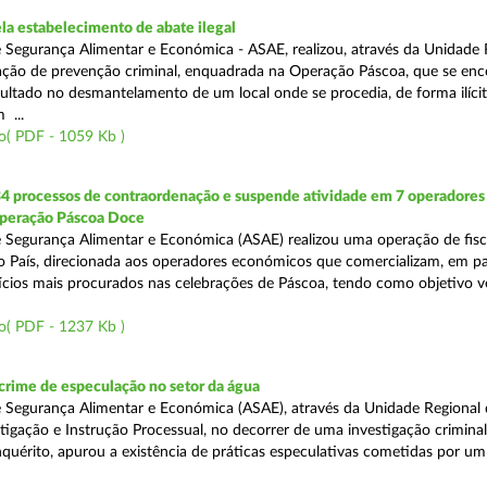
a estabelecimento de abate ilegal
 Segurança Alimentar e Económica - ASAE, realizou, através da Unidade 
ção de prevenção criminal, enquadrada na Operação Páscoa, que se en
sultado no desmantelamento de um local onde se procedia, de forma ilícit
 ...
o( PDF - 1059 Kb )
34 processos de contraordenação e suspende atividade em 7 operadores
peração Páscoa Doce
 Segurança Alimentar e Económica (ASAE) realizou uma operação de fisca
do País, direcionada aos operadores económicos que comercializam, em par
ícios mais procurados nas celebrações de Páscoa, tendo como objetivo ve
o( PDF - 1237 Kb )
rime de especulação no setor da água
 Segurança Alimentar e Económica (ASAE), através da Unidade Regional 
tigação e Instrução Processual, no decorrer de uma investigação crimina
quérito, apurou a existência de práticas especulativas cometidas por um