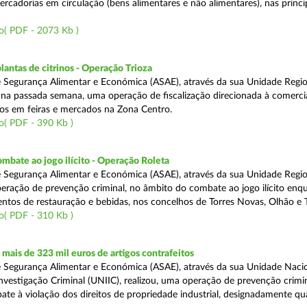
rcadorias em circulação (bens alimentares e não alimentares), nas princip
o( PDF - 2073 Kb )
lantas de citrinos - Operação Trioza
 Segurança Alimentar e Económica (ASAE), através da sua Unidade Regio
u na passada semana, uma operação de fiscalização direcionada à comerci
inos em feiras e mercados na Zona Centro.
o( PDF - 390 Kb )
mbate ao jogo ilícito - Operação Roleta
 Segurança Alimentar e Económica (ASAE), através da sua Unidade Regio
peração de prevenção criminal, no âmbito do combate ao jogo ilícito en
ntos de restauração e bebidas, nos concelhos de Torres Novas, Olhão e T
o( PDF - 310 Kb )
ais de 323 mil euros de artigos contrafeitos
 Segurança Alimentar e Económica (ASAE), através da sua Unidade Naci
nvestigação Criminal (UNIIC), realizou, uma operação de prevenção crimin
te à violação dos direitos de propriedade industrial, designadamente q