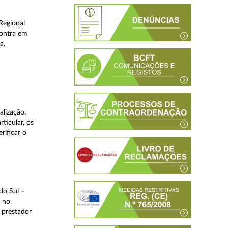
Regional
contra em
a,
lização,
ticular, os
rificar o
do Sul –
l no
 prestador