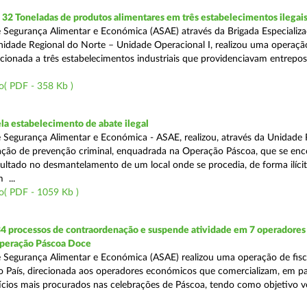
2 Toneladas de produtos alimentares em três estabelecimentos ilegai
 Segurança Alimentar e Económica (ASAE) através da Brigada Especializ
Unidade Regional do Norte – Unidade Operacional I, realizou uma operaçã
irecionada a três estabelecimentos industriais que providenciavam entrepo
o( PDF - 358 Kb )
a estabelecimento de abate ilegal
 Segurança Alimentar e Económica - ASAE, realizou, através da Unidade 
ção de prevenção criminal, enquadrada na Operação Páscoa, que se en
sultado no desmantelamento de um local onde se procedia, de forma ilícit
 ...
o( PDF - 1059 Kb )
34 processos de contraordenação e suspende atividade em 7 operadores
peração Páscoa Doce
 Segurança Alimentar e Económica (ASAE) realizou uma operação de fisca
do País, direcionada aos operadores económicos que comercializam, em par
ícios mais procurados nas celebrações de Páscoa, tendo como objetivo ve