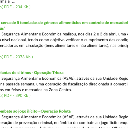
rma a ...
o( PDF - 234 Kb )
erca de 5 toneladas de géneros alimentícios em controlo de mercadori
us”
 Segurança Alimentar e Económica realizou, nos dias 2 e 3 de abril, uma
 a nível nacional, tendo como objetivo verificar o cumprimento das condi
rcadorias em circulação (bens alimentares e não alimentares), nas princip
o( PDF - 2073 Kb )
lantas de citrinos - Operação Trioza
 Segurança Alimentar e Económica (ASAE), através da sua Unidade Regio
u na passada semana, uma operação de fiscalização direcionada à comerci
inos em feiras e mercados na Zona Centro.
o( PDF - 390 Kb )
mbate ao jogo ilícito - Operação Roleta
 Segurança Alimentar e Económica (ASAE), através da sua Unidade Regio
peração de prevenção criminal, no âmbito do combate ao jogo ilícito en