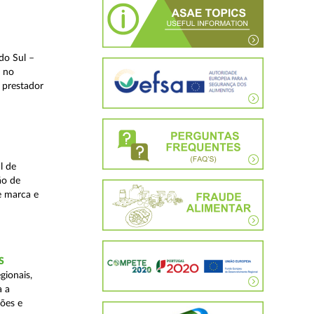
do Sul –
l no
 prestador
l de
ão de
de marca e
S
gionais,
a a
ções e