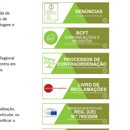
s
ada de
o de
stagem e
Regional
contra em
a,
lização,
ticular, os
rificar o