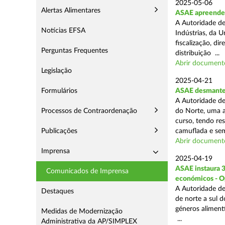
2025-05-06
Alertas Alimentares
ASAE apreende 3
A Autoridade de
Notícias EFSA
Indústrias, da 
fiscalização, d
Perguntas Frequentes
distribuição ...
Abrir document
Legislação
2025-04-21
Formulários
ASAE desmantel
A Autoridade de
Processos de Contraordenação
do Norte, uma a
curso, tendo re
Publicações
camuflada e sem
Abrir document
Imprensa
2025-04-19
ASAE instaura 
Comunicados de Imprensa
económicos - O
A Autoridade de
Destaques
de norte a sul 
géneros aliment
Medidas de Modernização
...
Administrativa da AP/SIMPLEX