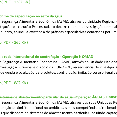
o( PDF - 1237 Kb )
rime de especulação no setor da água
 Segurança Alimentar e Económica (ASAE), através da Unidade Regional 
tigação e Instrução Processual, no decorrer de uma investigação crimina
quérito, apurou a existência de práticas especulativas cometidas por um
o( PDF - 265 Kb )
a rede internacional de contrafação - Operação NOMAD
e Segurança Alimentar e Económica – ASAE, através da Unidade Naciona
nvestigação Criminal e o apoio da EUROPOL, na sequência de investigaç
is de venda e ocultação de produtos, contrafação, imitação ou uso ilegal 
o( PDF - 867 Kb )
 sistemas de abastecimento particular de água - Operação ÁGUAS LIMPA
 Segurança Alimentar e Económica (ASAE), através das suas Unidades Re
peração de âmbito nacional no âmbito das suas competências direcionad
s que dispõem de sistemas de abastecimento particular, incluindo capta