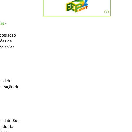
as -
 operação
ções de
ais vias
nal do
alização de
nal do Sul,
quadrado