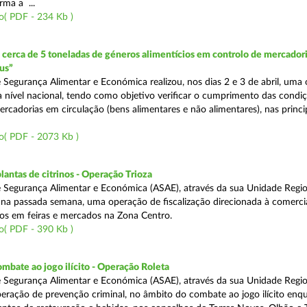
rma a ...
o( PDF - 234 Kb )
erca de 5 toneladas de géneros alimentícios em controlo de mercadori
us”
 Segurança Alimentar e Económica realizou, nos dias 2 e 3 de abril, uma
 a nível nacional, tendo como objetivo verificar o cumprimento das condi
rcadorias em circulação (bens alimentares e não alimentares), nas princip
o( PDF - 2073 Kb )
lantas de citrinos - Operação Trioza
 Segurança Alimentar e Económica (ASAE), através da sua Unidade Regio
u na passada semana, uma operação de fiscalização direcionada à comerci
inos em feiras e mercados na Zona Centro.
o( PDF - 390 Kb )
mbate ao jogo ilícito - Operação Roleta
 Segurança Alimentar e Económica (ASAE), através da sua Unidade Regio
peração de prevenção criminal, no âmbito do combate ao jogo ilícito en