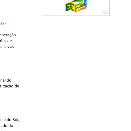
as -
 operação
ções de
ais vias
nal do
alização de
nal do Sul,
quadrado