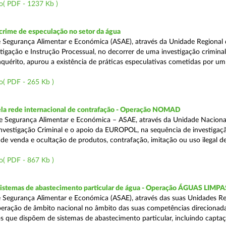
o( PDF - 1237 Kb )
rime de especulação no setor da água
 Segurança Alimentar e Económica (ASAE), através da Unidade Regional 
tigação e Instrução Processual, no decorrer de uma investigação crimina
quérito, apurou a existência de práticas especulativas cometidas por um
o( PDF - 265 Kb )
a rede internacional de contrafação - Operação NOMAD
e Segurança Alimentar e Económica – ASAE, através da Unidade Naciona
nvestigação Criminal e o apoio da EUROPOL, na sequência de investigaç
is de venda e ocultação de produtos, contrafação, imitação ou uso ilegal 
o( PDF - 867 Kb )
 sistemas de abastecimento particular de água - Operação ÁGUAS LIMPA
 Segurança Alimentar e Económica (ASAE), através das suas Unidades Re
peração de âmbito nacional no âmbito das suas competências direcionad
s que dispõem de sistemas de abastecimento particular, incluindo capta