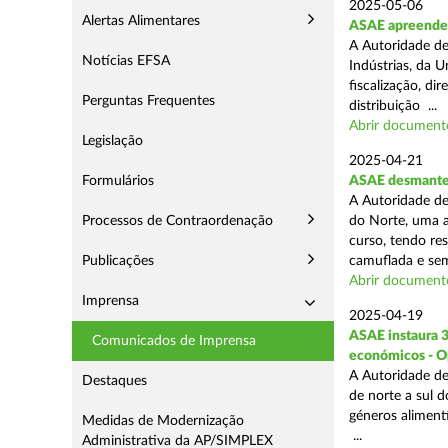
2025-05-06
Alertas Alimentares
ASAE apreende 3
A Autoridade de
Notícias EFSA
Indústrias, da 
fiscalização, d
Perguntas Frequentes
distribuição ...
Abrir document
Legislação
2025-04-21
Formulários
ASAE desmantel
A Autoridade de
Processos de Contraordenação
do Norte, uma a
curso, tendo re
Publicações
camuflada e sem
Abrir document
Imprensa
2025-04-19
ASAE instaura 
Comunicados de Imprensa
económicos - O
A Autoridade de
Destaques
de norte a sul 
géneros aliment
Medidas de Modernização
...
Administrativa da AP/SIMPLEX