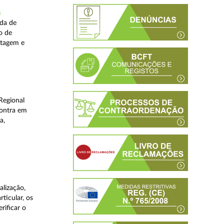
s
ada de
o de
stagem e
Regional
contra em
a,
lização,
ticular, os
rificar o