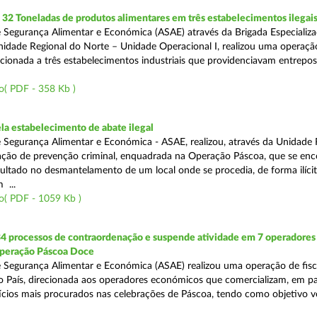
2 Toneladas de produtos alimentares em três estabelecimentos ilegai
 Segurança Alimentar e Económica (ASAE) através da Brigada Especializ
Unidade Regional do Norte – Unidade Operacional I, realizou uma operaçã
irecionada a três estabelecimentos industriais que providenciavam entrepo
o( PDF - 358 Kb )
a estabelecimento de abate ilegal
 Segurança Alimentar e Económica - ASAE, realizou, através da Unidade 
ção de prevenção criminal, enquadrada na Operação Páscoa, que se en
sultado no desmantelamento de um local onde se procedia, de forma ilícit
 ...
o( PDF - 1059 Kb )
34 processos de contraordenação e suspende atividade em 7 operadores
peração Páscoa Doce
 Segurança Alimentar e Económica (ASAE) realizou uma operação de fisca
do País, direcionada aos operadores económicos que comercializam, em par
ícios mais procurados nas celebrações de Páscoa, tendo como objetivo ve