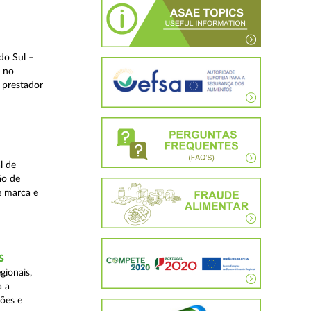
do Sul –
l no
 prestador
l de
ão de
de marca e
S
gionais,
a a
ções e