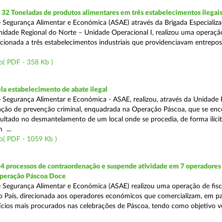
2 Toneladas de produtos alimentares em três estabelecimentos ilegai
 Segurança Alimentar e Económica (ASAE) através da Brigada Especializ
Unidade Regional do Norte – Unidade Operacional I, realizou uma operaçã
irecionada a três estabelecimentos industriais que providenciavam entrepo
o( PDF - 358 Kb )
a estabelecimento de abate ilegal
 Segurança Alimentar e Económica - ASAE, realizou, através da Unidade 
ção de prevenção criminal, enquadrada na Operação Páscoa, que se en
sultado no desmantelamento de um local onde se procedia, de forma ilícit
 ...
o( PDF - 1059 Kb )
34 processos de contraordenação e suspende atividade em 7 operadores
peração Páscoa Doce
 Segurança Alimentar e Económica (ASAE) realizou uma operação de fisca
do País, direcionada aos operadores económicos que comercializam, em par
ícios mais procurados nas celebrações de Páscoa, tendo como objetivo ve