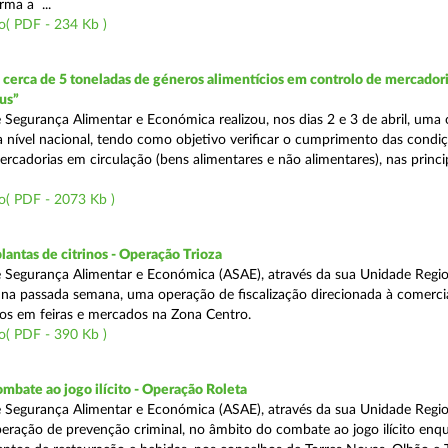
rma a ...
o( PDF - 234 Kb )
erca de 5 toneladas de géneros alimentícios em controlo de mercadori
us”
 Segurança Alimentar e Económica realizou, nos dias 2 e 3 de abril, uma
 a nível nacional, tendo como objetivo verificar o cumprimento das condi
rcadorias em circulação (bens alimentares e não alimentares), nas princip
o( PDF - 2073 Kb )
lantas de citrinos - Operação Trioza
 Segurança Alimentar e Económica (ASAE), através da sua Unidade Regio
u na passada semana, uma operação de fiscalização direcionada à comerci
inos em feiras e mercados na Zona Centro.
o( PDF - 390 Kb )
mbate ao jogo ilícito - Operação Roleta
 Segurança Alimentar e Económica (ASAE), através da sua Unidade Regio
peração de prevenção criminal, no âmbito do combate ao jogo ilícito en