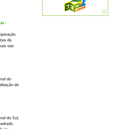
as -
 operação
ções de
ais vias
nal do
alização de
nal do Sul,
quadrado