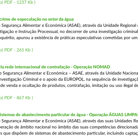
o( PDF - 1237 Kb )
rime de especulação no setor da água
 Segurança Alimentar e Económica (ASAE), através da Unidade Regional 
tigação e Instrução Processual, no decorrer de uma investigação crimina
quérito, apurou a existência de práticas especulativas cometidas por um
o( PDF - 265 Kb )
a rede internacional de contrafação - Operação NOMAD
e Segurança Alimentar e Económica – ASAE, através da Unidade Naciona
nvestigação Criminal e o apoio da EUROPOL, na sequência de investigaç
is de venda e ocultação de produtos, contrafação, imitação ou uso ilegal 
o( PDF - 867 Kb )
 sistemas de abastecimento particular de água - Operação ÁGUAS LIMPA
 Segurança Alimentar e Económica (ASAE), através das suas Unidades Re
peração de âmbito nacional no âmbito das suas competências direcionad
s que dispõem de sistemas de abastecimento particular, incluindo capta