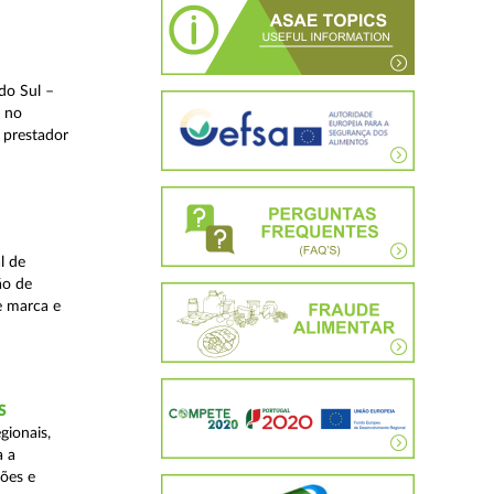
do Sul –
l no
 prestador
l de
ão de
de marca e
S
gionais,
a a
ções e