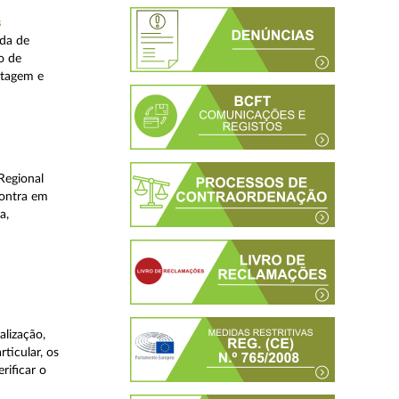
s
ada de
o de
stagem e
Regional
contra em
a,
lização,
ticular, os
rificar o