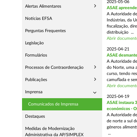
2025-05-06
Alertas Alimentares
ASAE apreende 3
A Autoridade de
Notícias EFSA
Indústrias, da 
fiscalização, d
Perguntas Frequentes
distribuição ...
Abrir document
Legislação
2025-04-21
Formulários
ASAE desmantel
A Autoridade de
Processos de Contraordenação
do Norte, uma a
curso, tendo re
Publicações
camuflada e sem
Abrir document
Imprensa
2025-04-19
ASAE instaura 
Comunicados de Imprensa
económicos - O
A Autoridade de
Destaques
de norte a sul 
géneros aliment
Medidas de Modernização
...
Administrativa da AP/SIMPLEX