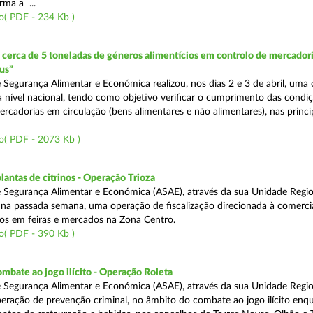
rma a ...
o( PDF - 234 Kb )
erca de 5 toneladas de géneros alimentícios em controlo de mercadori
us”
 Segurança Alimentar e Económica realizou, nos dias 2 e 3 de abril, uma
 a nível nacional, tendo como objetivo verificar o cumprimento das condi
rcadorias em circulação (bens alimentares e não alimentares), nas princip
o( PDF - 2073 Kb )
lantas de citrinos - Operação Trioza
 Segurança Alimentar e Económica (ASAE), através da sua Unidade Regio
u na passada semana, uma operação de fiscalização direcionada à comerci
inos em feiras e mercados na Zona Centro.
o( PDF - 390 Kb )
mbate ao jogo ilícito - Operação Roleta
 Segurança Alimentar e Económica (ASAE), através da sua Unidade Regio
peração de prevenção criminal, no âmbito do combate ao jogo ilícito en