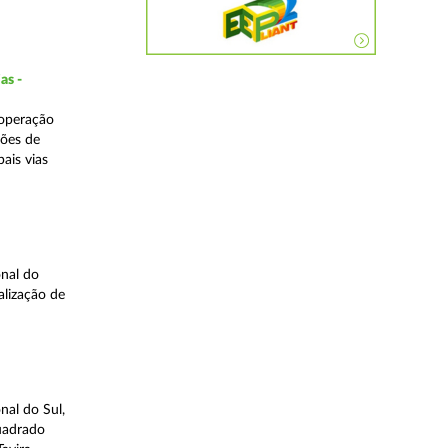
as -
 operação
ções de
ais vias
nal do
alização de
nal do Sul,
quadrado