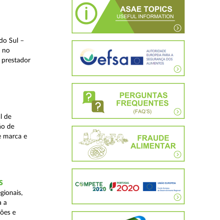
do Sul –
l no
 prestador
l de
ão de
de marca e
S
gionais,
a a
ções e