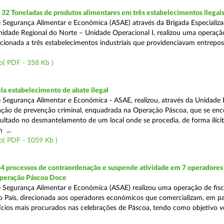
2 Toneladas de produtos alimentares em três estabelecimentos ilegai
 Segurança Alimentar e Económica (ASAE) através da Brigada Especializ
Unidade Regional do Norte – Unidade Operacional I, realizou uma operaçã
irecionada a três estabelecimentos industriais que providenciavam entrepo
o( PDF - 358 Kb )
a estabelecimento de abate ilegal
 Segurança Alimentar e Económica - ASAE, realizou, através da Unidade 
ção de prevenção criminal, enquadrada na Operação Páscoa, que se en
sultado no desmantelamento de um local onde se procedia, de forma ilícit
 ...
o( PDF - 1059 Kb )
34 processos de contraordenação e suspende atividade em 7 operadores
peração Páscoa Doce
 Segurança Alimentar e Económica (ASAE) realizou uma operação de fisca
do País, direcionada aos operadores económicos que comercializam, em par
ícios mais procurados nas celebrações de Páscoa, tendo como objetivo ve