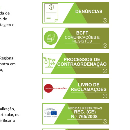
s
ada de
o de
stagem e
Regional
contra em
a,
lização,
ticular, os
rificar o