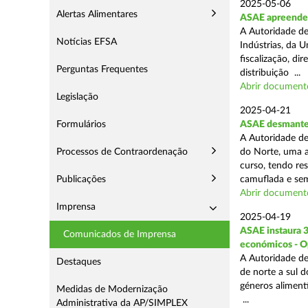
2025-05-06
Alertas Alimentares
ASAE apreende 3
A Autoridade de
Notícias EFSA
Indústrias, da 
fiscalização, d
Perguntas Frequentes
distribuição ...
Abrir document
Legislação
2025-04-21
Formulários
ASAE desmantel
A Autoridade de
Processos de Contraordenação
do Norte, uma a
curso, tendo re
Publicações
camuflada e sem
Abrir document
Imprensa
2025-04-19
ASAE instaura 
Comunicados de Imprensa
económicos - O
A Autoridade de
Destaques
de norte a sul 
géneros aliment
Medidas de Modernização
...
Administrativa da AP/SIMPLEX