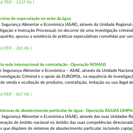
o( PDF - 1237 Kb )
rime de especulação no setor da água
 Segurança Alimentar e Económica (ASAE), através da Unidade Regional 
tigação e Instrução Processual, no decorrer de uma investigação crimina
quérito, apurou a existência de práticas especulativas cometidas por um
o( PDF - 265 Kb )
a rede internacional de contrafação - Operação NOMAD
e Segurança Alimentar e Económica – ASAE, através da Unidade Naciona
nvestigação Criminal e o apoio da EUROPOL, na sequência de investigaç
is de venda e ocultação de produtos, contrafação, imitação ou uso ilegal 
o( PDF - 867 Kb )
 sistemas de abastecimento particular de água - Operação ÁGUAS LIMPA
 Segurança Alimentar e Económica (ASAE), através das suas Unidades Re
peração de âmbito nacional no âmbito das suas competências direcionad
s que dispõem de sistemas de abastecimento particular, incluindo capta