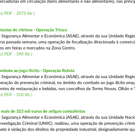
rcadorias em circulação (bens alimentares e não alimentares), nas princip
o( PDF - 2073 Kb )
lantas de citrinos - Operação Trioza
 Segurança Alimentar e Económica (ASAE), através da sua Unidade Regio
u na passada semana, uma operação de fiscalização direcionada à comerci
inos em feiras e mercados na Zona Centro.
o( PDF - 390 Kb )
mbate ao jogo ilícito - Operação Roleta
 Segurança Alimentar e Económica (ASAE), através da sua Unidade Regio
peração de prevenção criminal, no âmbito do combate ao jogo ilícito en
ntos de restauração e bebidas, nos concelhos de Torres Novas, Olhão e T
o( PDF - 310 Kb )
ais de 323 mil euros de artigos contrafeitos
 Segurança Alimentar e Económica (ASAE), através da sua Unidade Naci
nvestigação Criminal (UNIIC), realizou, uma operação de prevenção crimin
te à violação dos direitos de propriedade industrial, designadamente q