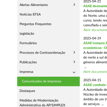
2025-04-21
Alertas Alimentares
ASAE desmantel
A Autoridade de
Notícias EFSA
do Norte, uma a
curso, tendo re
Perguntas Frequentes
camuflada e sem
Abrir document
Legislação
2025-04-19
Formulários
ASAE instaura 
económicos - O
Processos de Contraordenação
A Autoridade de
de norte a sul 
Publicações
géneros aliment
...
Imprensa
Abrir document
2025-04-15
Comunicados de Imprensa
ASAE combate c
A Autoridade de
Destaques
Núcleo de Inves
âmbito de um in
Medidas de Modernização
de serviços ...
Administrativa da AP/SIMPLEX