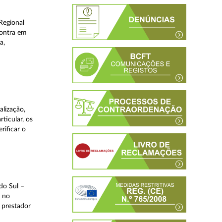
Regional
contra em
a,
lização,
ticular, os
rificar o
do Sul –
l no
 prestador