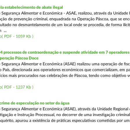
a estabelecimento de abate ilegal
 Segurança Alimentar e Económica - ASAE, realizou, através da Unidade 
ção de prevenção criminal, enquadrada na Operação Páscoa, que se en
sultado no desmantelamento de um local onde se procedia, de forma ilícit
 ...
o( PDF - 1059 Kb )
34 processos de contraordenação e suspende atividade em 7 operadores
peração Páscoa Doce
 Segurança Alimentar e Económica (ASAE) realizou uma operação de fisca
do País, direcionada aos operadores económicos que comercializam, em par
ícios mais procurados nas celebrações de Páscoa, tendo como objetivo ve
o( PDF - 1237 Kb )
rime de especulação no setor da água
 Segurança Alimentar e Económica (ASAE), através da Unidade Regional 
tigação e Instrução Processual, no decorrer de uma investigação crimina
quérito, apurou a existência de práticas especulativas cometidas por um