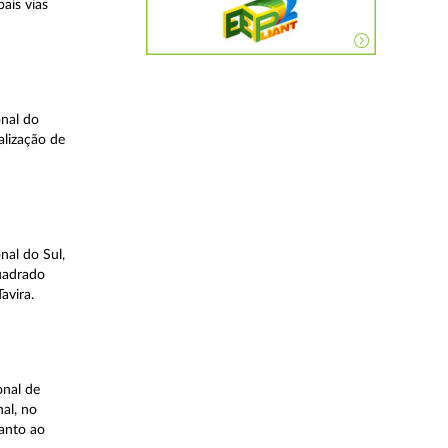
ais vias
nal do
alização de
nal do Sul,
quadrado
avira.
onal de
al, no
uanto ao