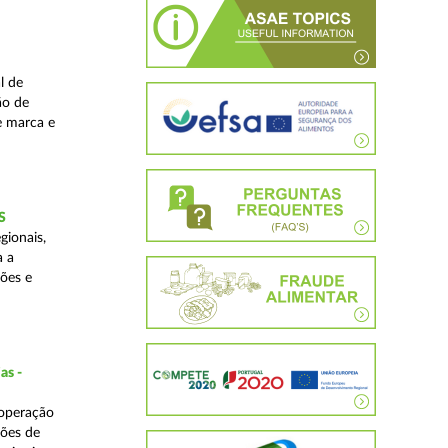
l de
ão de
de marca e
S
gionais,
a a
ções e
as -
 operação
ções de