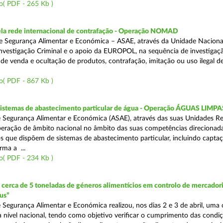
o( PDF - 265 Kb )
a rede internacional de contrafação - Operação NOMAD
e Segurança Alimentar e Económica – ASAE, através da Unidade Naciona
nvestigação Criminal e o apoio da EUROPOL, na sequência de investigaç
is de venda e ocultação de produtos, contrafação, imitação ou uso ilegal 
o( PDF - 867 Kb )
 sistemas de abastecimento particular de água - Operação ÁGUAS LIMPA
 Segurança Alimentar e Económica (ASAE), através das suas Unidades Re
peração de âmbito nacional no âmbito das suas competências direcionad
s que dispõem de sistemas de abastecimento particular, incluindo capta
rma a ...
o( PDF - 234 Kb )
erca de 5 toneladas de géneros alimentícios em controlo de mercadori
us”
 Segurança Alimentar e Económica realizou, nos dias 2 e 3 de abril, uma
 a nível nacional, tendo como objetivo verificar o cumprimento das condi