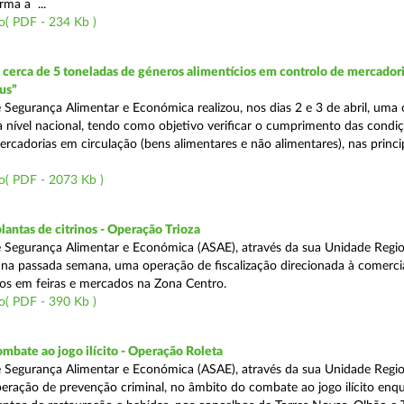
rma a ...
o( PDF - 234 Kb )
erca de 5 toneladas de géneros alimentícios em controlo de mercadori
us”
 Segurança Alimentar e Económica realizou, nos dias 2 e 3 de abril, uma
 a nível nacional, tendo como objetivo verificar o cumprimento das condi
rcadorias em circulação (bens alimentares e não alimentares), nas princip
o( PDF - 2073 Kb )
lantas de citrinos - Operação Trioza
 Segurança Alimentar e Económica (ASAE), através da sua Unidade Regio
u na passada semana, uma operação de fiscalização direcionada à comerci
inos em feiras e mercados na Zona Centro.
o( PDF - 390 Kb )
mbate ao jogo ilícito - Operação Roleta
 Segurança Alimentar e Económica (ASAE), através da sua Unidade Regio
peração de prevenção criminal, no âmbito do combate ao jogo ilícito en