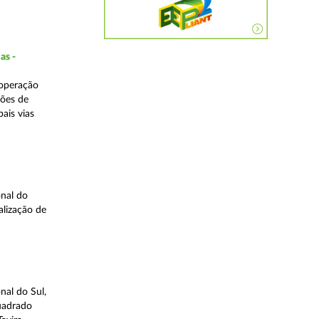
as -
 operação
ções de
ais vias
nal do
alização de
nal do Sul,
quadrado