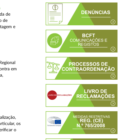
s
ada de
o de
stagem e
Regional
contra em
a,
lização,
ticular, os
rificar o