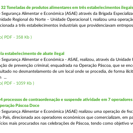
2 Toneladas de produtos alimentares em três estabelecimentos ilegai
 Segurança Alimentar e Económica (ASAE) através da Brigada Especializ
Unidade Regional do Norte – Unidade Operacional I, realizou uma operaçã
irecionada a três estabelecimentos industriais que providenciavam entrepo
o( PDF - 358 Kb )
a estabelecimento de abate ilegal
 Segurança Alimentar e Económica - ASAE, realizou, através da Unidade 
ção de prevenção criminal, enquadrada na Operação Páscoa, que se en
sultado no desmantelamento de um local onde se procedia, de forma ilícit
 ...
o( PDF - 1059 Kb )
34 processos de contraordenação e suspende atividade em 7 operadores
peração Páscoa Doce
 Segurança Alimentar e Económica (ASAE) realizou uma operação de fisca
do País, direcionada aos operadores económicos que comercializam, em par
ícios mais procurados nas celebrações de Páscoa, tendo como objetivo ve