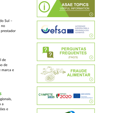
do Sul –
l no
 prestador
l de
ão de
de marca e
S
gionais,
a a
ções e