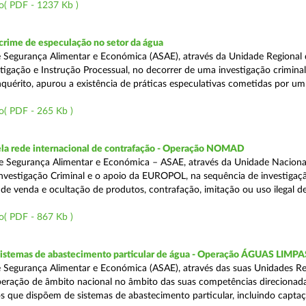
o( PDF - 1237 Kb )
rime de especulação no setor da água
 Segurança Alimentar e Económica (ASAE), através da Unidade Regional 
tigação e Instrução Processual, no decorrer de uma investigação crimina
quérito, apurou a existência de práticas especulativas cometidas por um
o( PDF - 265 Kb )
a rede internacional de contrafação - Operação NOMAD
e Segurança Alimentar e Económica – ASAE, através da Unidade Naciona
nvestigação Criminal e o apoio da EUROPOL, na sequência de investigaç
is de venda e ocultação de produtos, contrafação, imitação ou uso ilegal 
o( PDF - 867 Kb )
 sistemas de abastecimento particular de água - Operação ÁGUAS LIMPA
 Segurança Alimentar e Económica (ASAE), através das suas Unidades Re
peração de âmbito nacional no âmbito das suas competências direcionad
s que dispõem de sistemas de abastecimento particular, incluindo capta