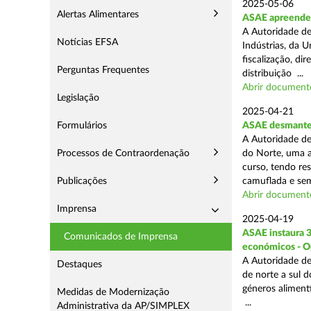
2025-05-06
Alertas Alimentares
ASAE apreende 3
A Autoridade de
Notícias EFSA
Indústrias, da 
fiscalização, d
Perguntas Frequentes
distribuição ...
Abrir document
Legislação
2025-04-21
Formulários
ASAE desmantel
A Autoridade de
Processos de Contraordenação
do Norte, uma a
curso, tendo re
Publicações
camuflada e sem
Abrir document
Imprensa
2025-04-19
ASAE instaura 
Comunicados de Imprensa
económicos - O
A Autoridade de
Destaques
de norte a sul 
géneros aliment
Medidas de Modernização
...
Administrativa da AP/SIMPLEX