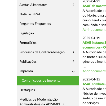
2025-04-21
Alertas Alimentares
ASAE desmantel
A Autoridade de
Notícias EFSA
do Norte, uma a
curso, tendo re
Perguntas Frequentes
camuflada e sem
Abrir document
Legislação
2025-04-19
Formulários
ASAE instaura 
económicos - O
Processos de Contraordenação
A Autoridade de
de norte a sul 
Publicações
géneros aliment
...
Imprensa
Abrir document
2025-04-15
Comunicados de Imprensa
ASAE combate c
A Autoridade de
Destaques
Núcleo de Inves
âmbito de um in
Medidas de Modernização
de serviços ...
Administrativa da AP/SIMPLEX