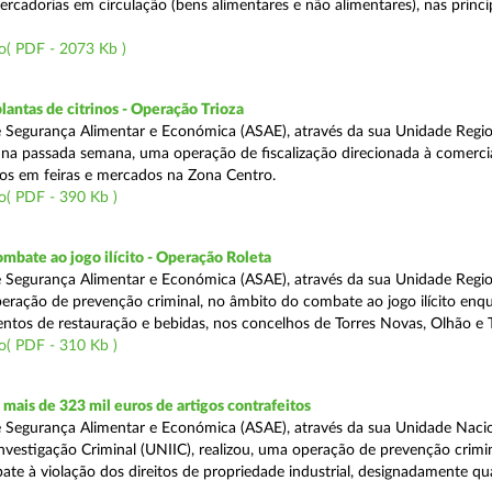
rcadorias em circulação (bens alimentares e não alimentares), nas princip
o( PDF - 2073 Kb )
lantas de citrinos - Operação Trioza
 Segurança Alimentar e Económica (ASAE), através da sua Unidade Regio
u na passada semana, uma operação de fiscalização direcionada à comerci
inos em feiras e mercados na Zona Centro.
o( PDF - 390 Kb )
mbate ao jogo ilícito - Operação Roleta
 Segurança Alimentar e Económica (ASAE), através da sua Unidade Regio
peração de prevenção criminal, no âmbito do combate ao jogo ilícito en
ntos de restauração e bebidas, nos concelhos de Torres Novas, Olhão e T
o( PDF - 310 Kb )
ais de 323 mil euros de artigos contrafeitos
 Segurança Alimentar e Económica (ASAE), através da sua Unidade Naci
nvestigação Criminal (UNIIC), realizou, uma operação de prevenção crimin
te à violação dos direitos de propriedade industrial, designadamente q