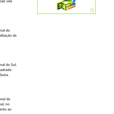
ais vias
nal do
alização de
nal do Sul,
quadrado
avira.
onal de
al, no
uanto ao