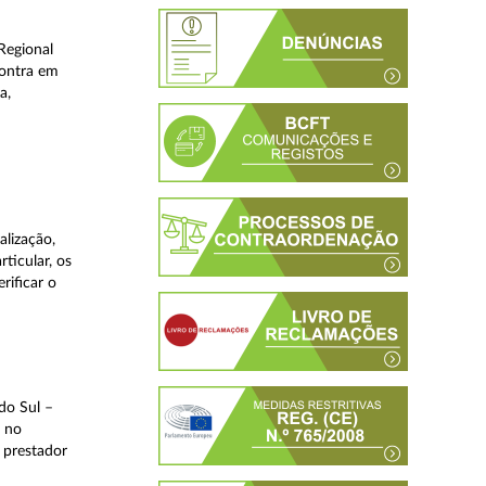
Regional
contra em
a,
lização,
ticular, os
rificar o
do Sul –
l no
 prestador