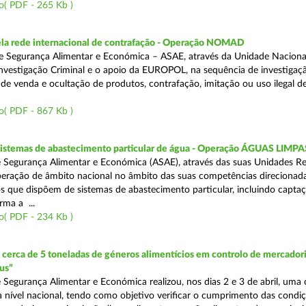
o( PDF - 265 Kb )
a rede internacional de contrafação - Operação NOMAD
e Segurança Alimentar e Económica – ASAE, através da Unidade Naciona
nvestigação Criminal e o apoio da EUROPOL, na sequência de investigaç
is de venda e ocultação de produtos, contrafação, imitação ou uso ilegal 
o( PDF - 867 Kb )
 sistemas de abastecimento particular de água - Operação ÁGUAS LIMPA
 Segurança Alimentar e Económica (ASAE), através das suas Unidades Re
peração de âmbito nacional no âmbito das suas competências direcionad
s que dispõem de sistemas de abastecimento particular, incluindo capta
rma a ...
o( PDF - 234 Kb )
erca de 5 toneladas de géneros alimentícios em controlo de mercadori
us”
 Segurança Alimentar e Económica realizou, nos dias 2 e 3 de abril, uma
 a nível nacional, tendo como objetivo verificar o cumprimento das condi