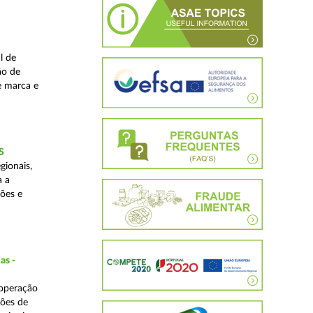
l de
ão de
de marca e
S
gionais,
a a
ções e
as -
 operação
ções de