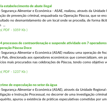
a estabelecimento de abate ilegal
 Segurança Alimentar e Económica - ASAE, realizou, através da Unidade 
ção de prevenção criminal, enquadrada na Operação Páscoa, que se en
sultado no desmantelamento de um local onde se procedia, de forma ilícit
 ...
o( PDF - 1059 Kb )
34 processos de contraordenação e suspende atividade em 7 operadores
peração Páscoa Doce
 Segurança Alimentar e Económica (ASAE) realizou uma operação de fisca
do País, direcionada aos operadores económicos que comercializam, em par
ícios mais procurados nas celebrações de Páscoa, tendo como objetivo ve
o( PDF - 1237 Kb )
rime de especulação no setor da água
 Segurança Alimentar e Económica (ASAE), através da Unidade Regional 
tigação e Instrução Processual, no decorrer de uma investigação crimina
quérito, apurou a existência de práticas especulativas cometidas por um