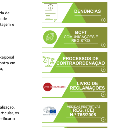
s
ada de
o de
stagem e
Regional
contra em
a,
lização,
ticular, os
rificar o