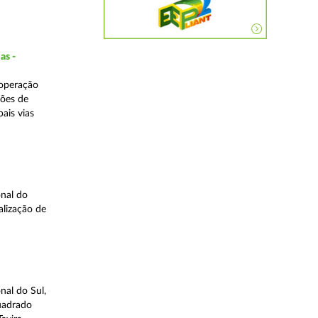
as -
 operação
ções de
ais vias
nal do
alização de
nal do Sul,
quadrado