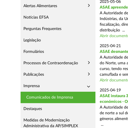
2025-05-06
Alertas Alimentares
ASAE apreende 3
A Autoridade de
Notícias EFSA
Indústrias, da 
fiscalização, d
Perguntas Frequentes
distribuição ...
Abrir document
Legislação
2025-04-21
Formulários
ASAE desmantel
A Autoridade de
Processos de Contraordenação
do Norte, uma a
curso, tendo re
Publicações
camuflada e sem
Abrir document
Imprensa
2025-04-19
ASAE instaura 
Comunicados de Imprensa
económicos - O
A Autoridade de
Destaques
de norte a sul 
géneros aliment
Medidas de Modernização
...
Administrativa da AP/SIMPLEX