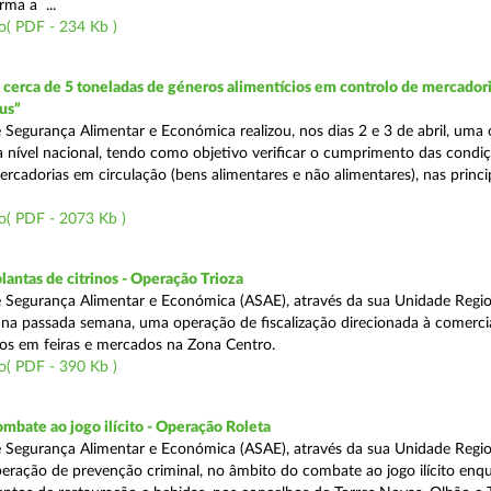
rma a ...
o( PDF - 234 Kb )
erca de 5 toneladas de géneros alimentícios em controlo de mercadori
us”
 Segurança Alimentar e Económica realizou, nos dias 2 e 3 de abril, uma
 a nível nacional, tendo como objetivo verificar o cumprimento das condi
rcadorias em circulação (bens alimentares e não alimentares), nas princip
o( PDF - 2073 Kb )
lantas de citrinos - Operação Trioza
 Segurança Alimentar e Económica (ASAE), através da sua Unidade Regio
u na passada semana, uma operação de fiscalização direcionada à comerci
inos em feiras e mercados na Zona Centro.
o( PDF - 390 Kb )
mbate ao jogo ilícito - Operação Roleta
 Segurança Alimentar e Económica (ASAE), através da sua Unidade Regio
peração de prevenção criminal, no âmbito do combate ao jogo ilícito en