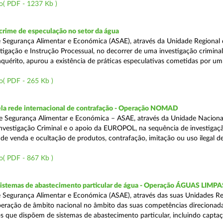
o( PDF - 1237 Kb )
rime de especulação no setor da água
 Segurança Alimentar e Económica (ASAE), através da Unidade Regional 
tigação e Instrução Processual, no decorrer de uma investigação crimina
quérito, apurou a existência de práticas especulativas cometidas por um
o( PDF - 265 Kb )
a rede internacional de contrafação - Operação NOMAD
e Segurança Alimentar e Económica – ASAE, através da Unidade Naciona
nvestigação Criminal e o apoio da EUROPOL, na sequência de investigaç
is de venda e ocultação de produtos, contrafação, imitação ou uso ilegal 
o( PDF - 867 Kb )
 sistemas de abastecimento particular de água - Operação ÁGUAS LIMPA
 Segurança Alimentar e Económica (ASAE), através das suas Unidades Re
peração de âmbito nacional no âmbito das suas competências direcionad
s que dispõem de sistemas de abastecimento particular, incluindo capta