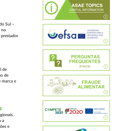
do Sul –
l no
 prestador
l de
ão de
de marca e
S
gionais,
a a
ções e