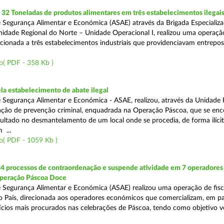
2 Toneladas de produtos alimentares em três estabelecimentos ilegai
 Segurança Alimentar e Económica (ASAE) através da Brigada Especializ
Unidade Regional do Norte – Unidade Operacional I, realizou uma operaçã
irecionada a três estabelecimentos industriais que providenciavam entrepo
o( PDF - 358 Kb )
a estabelecimento de abate ilegal
 Segurança Alimentar e Económica - ASAE, realizou, através da Unidade 
ção de prevenção criminal, enquadrada na Operação Páscoa, que se en
sultado no desmantelamento de um local onde se procedia, de forma ilícit
 ...
o( PDF - 1059 Kb )
34 processos de contraordenação e suspende atividade em 7 operadores
peração Páscoa Doce
 Segurança Alimentar e Económica (ASAE) realizou uma operação de fisca
do País, direcionada aos operadores económicos que comercializam, em par
ícios mais procurados nas celebrações de Páscoa, tendo como objetivo ve