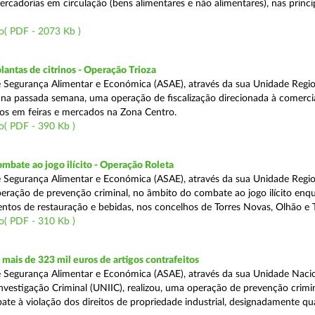
rcadorias em circulação (bens alimentares e não alimentares), nas princip
o( PDF - 2073 Kb )
lantas de citrinos - Operação Trioza
 Segurança Alimentar e Económica (ASAE), através da sua Unidade Regio
u na passada semana, uma operação de fiscalização direcionada à comerci
inos em feiras e mercados na Zona Centro.
o( PDF - 390 Kb )
mbate ao jogo ilícito - Operação Roleta
 Segurança Alimentar e Económica (ASAE), através da sua Unidade Regio
peração de prevenção criminal, no âmbito do combate ao jogo ilícito en
ntos de restauração e bebidas, nos concelhos de Torres Novas, Olhão e T
o( PDF - 310 Kb )
ais de 323 mil euros de artigos contrafeitos
 Segurança Alimentar e Económica (ASAE), através da sua Unidade Naci
nvestigação Criminal (UNIIC), realizou, uma operação de prevenção crimin
te à violação dos direitos de propriedade industrial, designadamente q