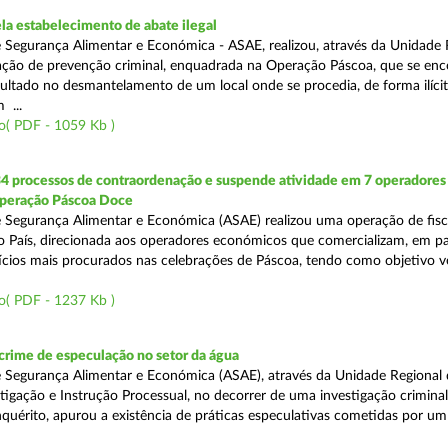
a estabelecimento de abate ilegal
 Segurança Alimentar e Económica - ASAE, realizou, através da Unidade 
ção de prevenção criminal, enquadrada na Operação Páscoa, que se en
sultado no desmantelamento de um local onde se procedia, de forma ilícit
 ...
o( PDF - 1059 Kb )
34 processos de contraordenação e suspende atividade em 7 operadores
peração Páscoa Doce
 Segurança Alimentar e Económica (ASAE) realizou uma operação de fisca
do País, direcionada aos operadores económicos que comercializam, em par
ícios mais procurados nas celebrações de Páscoa, tendo como objetivo ve
o( PDF - 1237 Kb )
rime de especulação no setor da água
 Segurança Alimentar e Económica (ASAE), através da Unidade Regional 
tigação e Instrução Processual, no decorrer de uma investigação crimina
quérito, apurou a existência de práticas especulativas cometidas por um