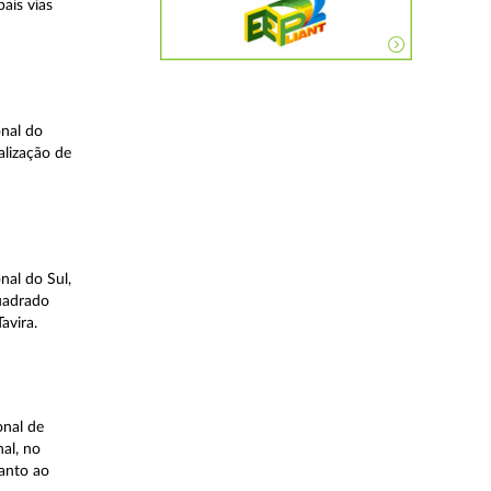
ais vias
nal do
alização de
nal do Sul,
quadrado
avira.
onal de
al, no
uanto ao