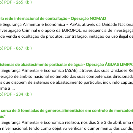
o( PDF - 265 Kb )
a rede internacional de contrafação - Operação NOMAD
e Segurança Alimentar e Económica – ASAE, através da Unidade Naciona
nvestigação Criminal e o apoio da EUROPOL, na sequência de investigaç
is de venda e ocultação de produtos, contrafação, imitação ou uso ilegal 
o( PDF - 867 Kb )
 sistemas de abastecimento particular de água - Operação ÁGUAS LIMPA
 Segurança Alimentar e Económica (ASAE), através das suas Unidades Re
peração de âmbito nacional no âmbito das suas competências direcionad
s que dispõem de sistemas de abastecimento particular, incluindo capta
rma a ...
o( PDF - 234 Kb )
erca de 5 toneladas de géneros alimentícios em controlo de mercadori
us”
 Segurança Alimentar e Económica realizou, nos dias 2 e 3 de abril, uma
 a nível nacional, tendo como objetivo verificar o cumprimento das condi