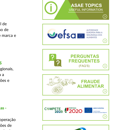
l de
ão de
de marca e
S
gionais,
a a
ções e
as -
 operação
ções de