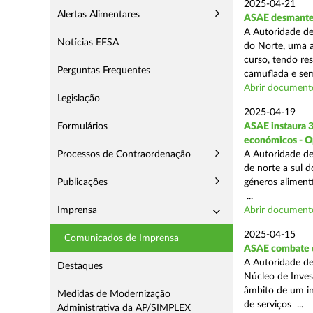
2025-04-21
Alertas Alimentares
ASAE desmantel
A Autoridade de
Notícias EFSA
do Norte, uma a
curso, tendo re
Perguntas Frequentes
camuflada e sem
Abrir document
Legislação
2025-04-19
Formulários
ASAE instaura 
económicos - O
Processos de Contraordenação
A Autoridade de
de norte a sul 
Publicações
géneros aliment
...
Imprensa
Abrir document
2025-04-15
Comunicados de Imprensa
ASAE combate c
A Autoridade de
Destaques
Núcleo de Inves
âmbito de um in
Medidas de Modernização
de serviços ...
Administrativa da AP/SIMPLEX