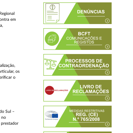
Regional
contra em
a,
lização,
ticular, os
rificar o
do Sul –
l no
 prestador