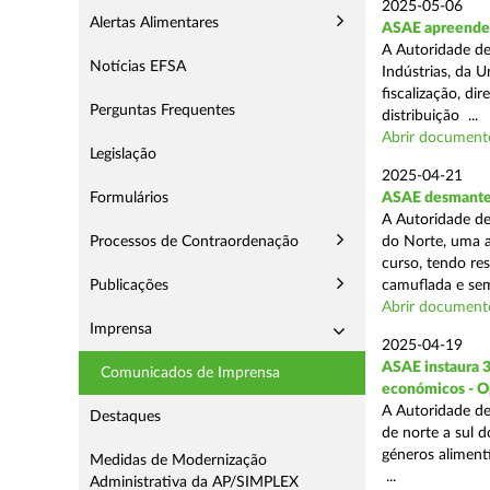
2025-05-06
Alertas Alimentares
ASAE apreende 3
A Autoridade de
Notícias EFSA
Indústrias, da 
fiscalização, d
Perguntas Frequentes
distribuição ...
Abrir document
Legislação
2025-04-21
Formulários
ASAE desmantel
A Autoridade de
Processos de Contraordenação
do Norte, uma a
curso, tendo re
Publicações
camuflada e sem
Abrir document
Imprensa
2025-04-19
ASAE instaura 
Comunicados de Imprensa
económicos - O
A Autoridade de
Destaques
de norte a sul 
géneros aliment
Medidas de Modernização
...
Administrativa da AP/SIMPLEX