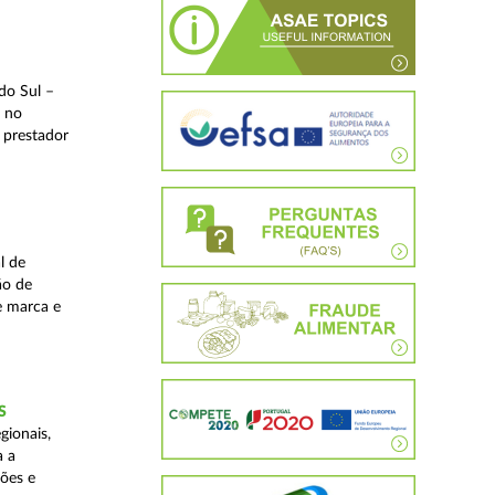
do Sul –
l no
 prestador
l de
ão de
de marca e
S
gionais,
a a
ções e