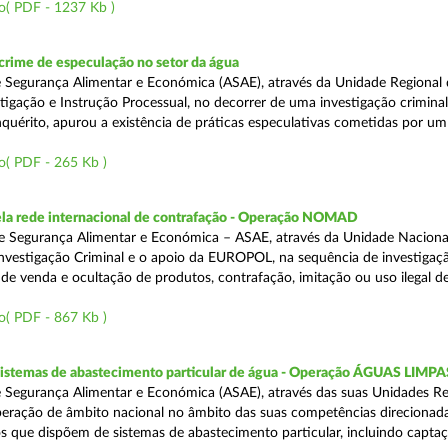
o( PDF - 1237 Kb )
rime de especulação no setor da água
 Segurança Alimentar e Económica (ASAE), através da Unidade Regional 
tigação e Instrução Processual, no decorrer de uma investigação crimina
quérito, apurou a existência de práticas especulativas cometidas por um
o( PDF - 265 Kb )
a rede internacional de contrafação - Operação NOMAD
e Segurança Alimentar e Económica – ASAE, através da Unidade Naciona
nvestigação Criminal e o apoio da EUROPOL, na sequência de investigaç
is de venda e ocultação de produtos, contrafação, imitação ou uso ilegal 
o( PDF - 867 Kb )
 sistemas de abastecimento particular de água - Operação ÁGUAS LIMPA
 Segurança Alimentar e Económica (ASAE), através das suas Unidades Re
peração de âmbito nacional no âmbito das suas competências direcionad
s que dispõem de sistemas de abastecimento particular, incluindo capta