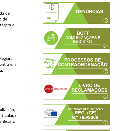
s
ada de
o de
stagem e
Regional
contra em
a,
lização,
ticular, os
rificar o