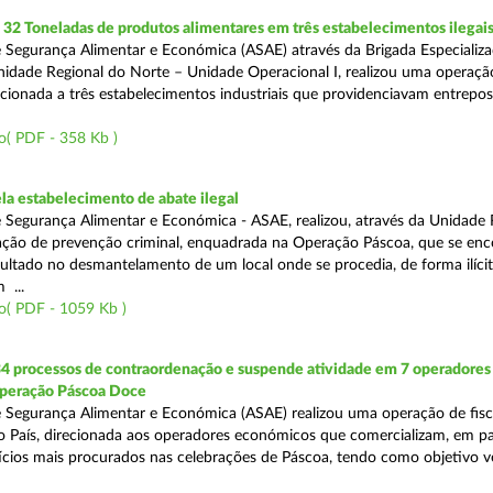
2 Toneladas de produtos alimentares em três estabelecimentos ilegai
 Segurança Alimentar e Económica (ASAE) através da Brigada Especializ
Unidade Regional do Norte – Unidade Operacional I, realizou uma operaçã
irecionada a três estabelecimentos industriais que providenciavam entrepo
o( PDF - 358 Kb )
a estabelecimento de abate ilegal
 Segurança Alimentar e Económica - ASAE, realizou, através da Unidade 
ção de prevenção criminal, enquadrada na Operação Páscoa, que se en
sultado no desmantelamento de um local onde se procedia, de forma ilícit
 ...
o( PDF - 1059 Kb )
34 processos de contraordenação e suspende atividade em 7 operadores
peração Páscoa Doce
 Segurança Alimentar e Económica (ASAE) realizou uma operação de fisca
do País, direcionada aos operadores económicos que comercializam, em par
ícios mais procurados nas celebrações de Páscoa, tendo como objetivo ve