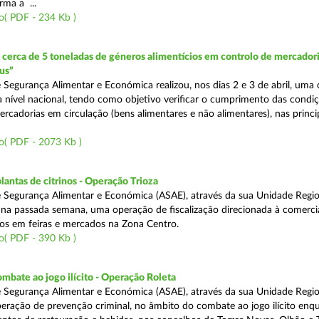
rma a ...
o( PDF - 234 Kb )
erca de 5 toneladas de géneros alimentícios em controlo de mercadori
us”
 Segurança Alimentar e Económica realizou, nos dias 2 e 3 de abril, uma
 a nível nacional, tendo como objetivo verificar o cumprimento das condi
rcadorias em circulação (bens alimentares e não alimentares), nas princip
o( PDF - 2073 Kb )
lantas de citrinos - Operação Trioza
 Segurança Alimentar e Económica (ASAE), através da sua Unidade Regio
u na passada semana, uma operação de fiscalização direcionada à comerci
inos em feiras e mercados na Zona Centro.
o( PDF - 390 Kb )
mbate ao jogo ilícito - Operação Roleta
 Segurança Alimentar e Económica (ASAE), através da sua Unidade Regio
peração de prevenção criminal, no âmbito do combate ao jogo ilícito en