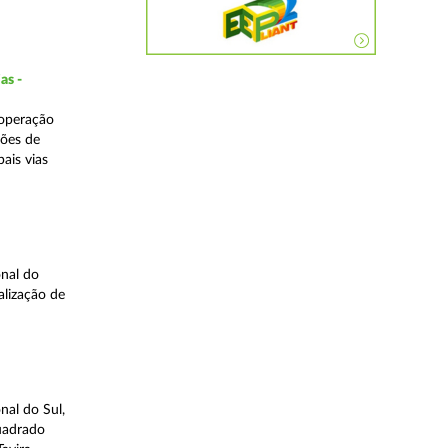
as -
 operação
ções de
ais vias
nal do
alização de
nal do Sul,
quadrado