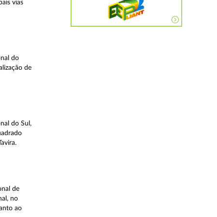
ais vias
nal do
alização de
nal do Sul,
quadrado
avira.
onal de
al, no
uanto ao