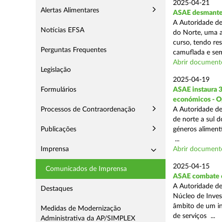
2025-04-21
Alertas Alimentares
ASAE desmantel
A Autoridade de
Notícias EFSA
do Norte, uma a
curso, tendo re
Perguntas Frequentes
camuflada e sem
Abrir document
Legislação
2025-04-19
Formulários
ASAE instaura 
económicos - O
Processos de Contraordenação
A Autoridade de
de norte a sul 
Publicações
géneros aliment
...
Imprensa
Abrir document
2025-04-15
Comunicados de Imprensa
ASAE combate c
A Autoridade de
Destaques
Núcleo de Inves
âmbito de um in
Medidas de Modernização
de serviços ...
Administrativa da AP/SIMPLEX