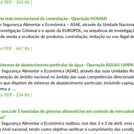
o( PDF - 265 Kb )
a rede internacional de contrafação - Operação NOMAD
e Segurança Alimentar e Económica – ASAE, através da Unidade Naciona
nvestigação Criminal e o apoio da EUROPOL, na sequência de investigaç
is de venda e ocultação de produtos, contrafação, imitação ou uso ilegal 
o( PDF - 867 Kb )
 sistemas de abastecimento particular de água - Operação ÁGUAS LIMPA
 Segurança Alimentar e Económica (ASAE), através das suas Unidades Re
peração de âmbito nacional no âmbito das suas competências direcionad
s que dispõem de sistemas de abastecimento particular, incluindo capta
rma a ...
o( PDF - 234 Kb )
erca de 5 toneladas de géneros alimentícios em controlo de mercadori
us”
 Segurança Alimentar e Económica realizou, nos dias 2 e 3 de abril, uma
 a nível nacional, tendo como objetivo verificar o cumprimento das condi