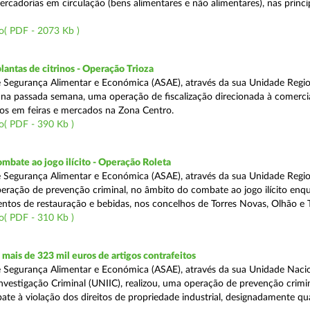
rcadorias em circulação (bens alimentares e não alimentares), nas princip
o( PDF - 2073 Kb )
lantas de citrinos - Operação Trioza
 Segurança Alimentar e Económica (ASAE), através da sua Unidade Regio
u na passada semana, uma operação de fiscalização direcionada à comerci
inos em feiras e mercados na Zona Centro.
o( PDF - 390 Kb )
mbate ao jogo ilícito - Operação Roleta
 Segurança Alimentar e Económica (ASAE), através da sua Unidade Regio
peração de prevenção criminal, no âmbito do combate ao jogo ilícito en
ntos de restauração e bebidas, nos concelhos de Torres Novas, Olhão e T
o( PDF - 310 Kb )
ais de 323 mil euros de artigos contrafeitos
 Segurança Alimentar e Económica (ASAE), através da sua Unidade Naci
nvestigação Criminal (UNIIC), realizou, uma operação de prevenção crimin
te à violação dos direitos de propriedade industrial, designadamente q