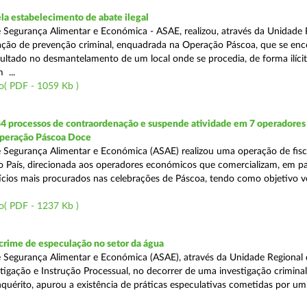
a estabelecimento de abate ilegal
 Segurança Alimentar e Económica - ASAE, realizou, através da Unidade 
ção de prevenção criminal, enquadrada na Operação Páscoa, que se en
sultado no desmantelamento de um local onde se procedia, de forma ilícit
 ...
o( PDF - 1059 Kb )
34 processos de contraordenação e suspende atividade em 7 operadores
peração Páscoa Doce
 Segurança Alimentar e Económica (ASAE) realizou uma operação de fisca
do País, direcionada aos operadores económicos que comercializam, em par
ícios mais procurados nas celebrações de Páscoa, tendo como objetivo ve
o( PDF - 1237 Kb )
rime de especulação no setor da água
 Segurança Alimentar e Económica (ASAE), através da Unidade Regional 
tigação e Instrução Processual, no decorrer de uma investigação crimina
quérito, apurou a existência de práticas especulativas cometidas por um