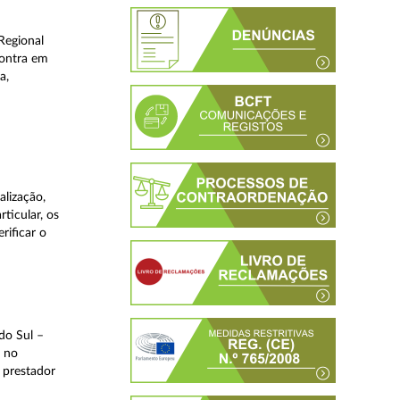
Regional
contra em
a,
lização,
ticular, os
rificar o
do Sul –
l no
 prestador