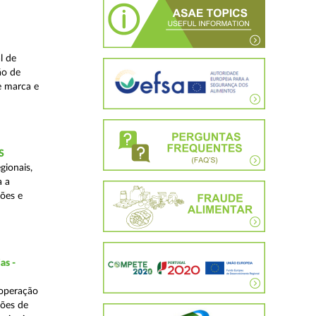
l de
ão de
de marca e
S
gionais,
a a
ções e
as -
 operação
ções de