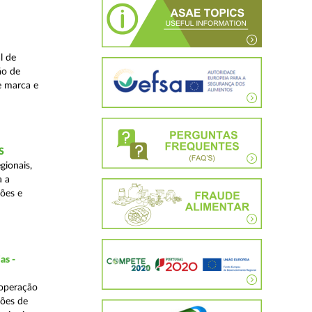
l de
ão de
de marca e
S
gionais,
a a
ções e
as -
 operação
ções de