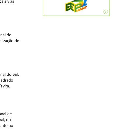
ais vias
nal do
alização de
nal do Sul,
quadrado
avira.
onal de
al, no
uanto ao