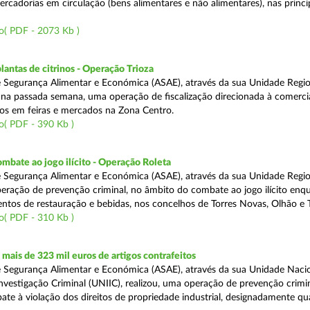
rcadorias em circulação (bens alimentares e não alimentares), nas princip
o( PDF - 2073 Kb )
lantas de citrinos - Operação Trioza
 Segurança Alimentar e Económica (ASAE), através da sua Unidade Regio
u na passada semana, uma operação de fiscalização direcionada à comerci
inos em feiras e mercados na Zona Centro.
o( PDF - 390 Kb )
mbate ao jogo ilícito - Operação Roleta
 Segurança Alimentar e Económica (ASAE), através da sua Unidade Regio
peração de prevenção criminal, no âmbito do combate ao jogo ilícito en
ntos de restauração e bebidas, nos concelhos de Torres Novas, Olhão e T
o( PDF - 310 Kb )
ais de 323 mil euros de artigos contrafeitos
 Segurança Alimentar e Económica (ASAE), através da sua Unidade Naci
nvestigação Criminal (UNIIC), realizou, uma operação de prevenção crimin
te à violação dos direitos de propriedade industrial, designadamente q