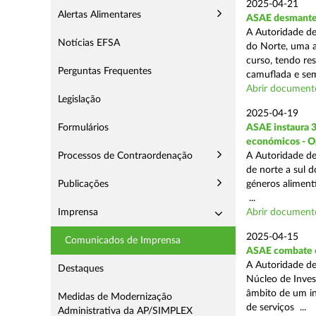
2025-04-21
Alertas Alimentares
ASAE desmantel
A Autoridade de
Notícias EFSA
do Norte, uma a
curso, tendo re
Perguntas Frequentes
camuflada e sem
Abrir document
Legislação
2025-04-19
Formulários
ASAE instaura 
económicos - O
Processos de Contraordenação
A Autoridade de
de norte a sul 
Publicações
géneros aliment
...
Imprensa
Abrir document
2025-04-15
Comunicados de Imprensa
ASAE combate c
A Autoridade de
Destaques
Núcleo de Inves
âmbito de um in
Medidas de Modernização
de serviços ...
Administrativa da AP/SIMPLEX