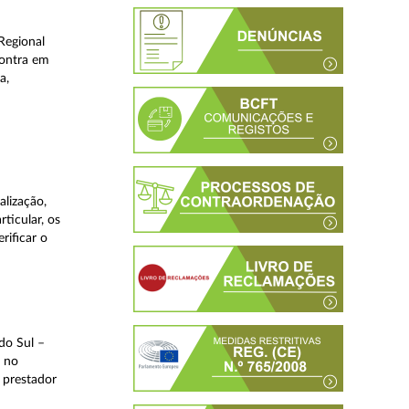
Regional
contra em
a,
lização,
ticular, os
rificar o
do Sul –
l no
 prestador