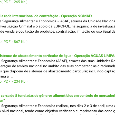
o( PDF - 265 Kb )
a rede internacional de contrafação - Operação NOMAD
e Segurança Alimentar e Económica – ASAE, através da Unidade Naciona
nvestigação Criminal e o apoio da EUROPOL, na sequência de investigaç
is de venda e ocultação de produtos, contrafação, imitação ou uso ilegal 
o( PDF - 867 Kb )
 sistemas de abastecimento particular de água - Operação ÁGUAS LIMPA
 Segurança Alimentar e Económica (ASAE), através das suas Unidades Re
peração de âmbito nacional no âmbito das suas competências direcionad
s que dispõem de sistemas de abastecimento particular, incluindo capta
rma a ...
o( PDF - 234 Kb )
erca de 5 toneladas de géneros alimentícios em controlo de mercadori
us”
 Segurança Alimentar e Económica realizou, nos dias 2 e 3 de abril, uma
 a nível nacional, tendo como objetivo verificar o cumprimento das condi