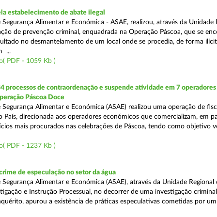
a estabelecimento de abate ilegal
 Segurança Alimentar e Económica - ASAE, realizou, através da Unidade 
ção de prevenção criminal, enquadrada na Operação Páscoa, que se en
sultado no desmantelamento de um local onde se procedia, de forma ilícit
 ...
o( PDF - 1059 Kb )
34 processos de contraordenação e suspende atividade em 7 operadores
peração Páscoa Doce
 Segurança Alimentar e Económica (ASAE) realizou uma operação de fisca
do País, direcionada aos operadores económicos que comercializam, em par
ícios mais procurados nas celebrações de Páscoa, tendo como objetivo ve
o( PDF - 1237 Kb )
rime de especulação no setor da água
 Segurança Alimentar e Económica (ASAE), através da Unidade Regional 
tigação e Instrução Processual, no decorrer de uma investigação crimina
quérito, apurou a existência de práticas especulativas cometidas por um