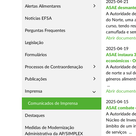
2025-04-21
Alertas Alimentares
ASAE desmantel
A Autoridade de
Notícias EFSA
do Norte, uma a
curso, tendo re
Perguntas Frequentes
camuflada e sem
Abrir document
Legislação
2025-04-19
Formulários
ASAE instaura 
económicos - O
Processos de Contraordenação
A Autoridade de
de norte a sul 
Publicações
géneros aliment
...
Imprensa
Abrir document
2025-04-15
Comunicados de Imprensa
ASAE combate c
A Autoridade de
Destaques
Núcleo de Inves
âmbito de um in
Medidas de Modernização
de serviços ...
Administrativa da AP/SIMPLEX