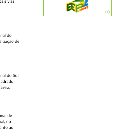
ais vias
nal do
alização de
nal do Sul,
quadrado
avira.
onal de
al, no
uanto ao