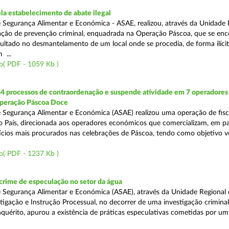
a estabelecimento de abate ilegal
 Segurança Alimentar e Económica - ASAE, realizou, através da Unidade 
ção de prevenção criminal, enquadrada na Operação Páscoa, que se en
sultado no desmantelamento de um local onde se procedia, de forma ilícit
 ...
o( PDF - 1059 Kb )
34 processos de contraordenação e suspende atividade em 7 operadores
peração Páscoa Doce
 Segurança Alimentar e Económica (ASAE) realizou uma operação de fisca
do País, direcionada aos operadores económicos que comercializam, em par
ícios mais procurados nas celebrações de Páscoa, tendo como objetivo ve
o( PDF - 1237 Kb )
rime de especulação no setor da água
 Segurança Alimentar e Económica (ASAE), através da Unidade Regional 
tigação e Instrução Processual, no decorrer de uma investigação crimina
quérito, apurou a existência de práticas especulativas cometidas por um