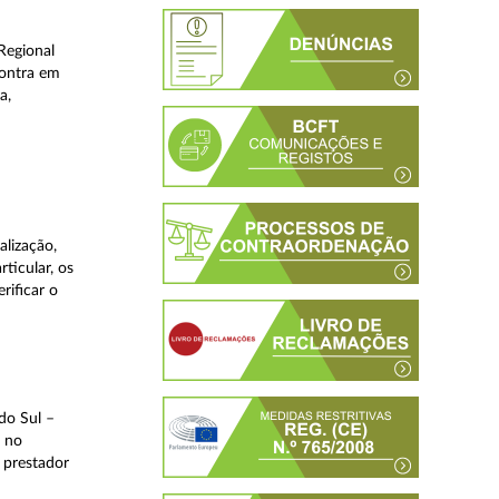
Regional
contra em
a,
lização,
ticular, os
rificar o
do Sul –
l no
 prestador