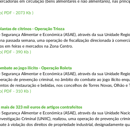
rcadorias em circulação (bens alimentares e não alimentares), nas princip
o( PDF - 2073 Kb )
lantas de citrinos - Operação Trioza
 Segurança Alimentar e Económica (ASAE), através da sua Unidade Regio
u na passada semana, uma operação de fiscalização direcionada à comerci
inos em feiras e mercados na Zona Centro.
o( PDF - 390 Kb )
mbate ao jogo ilícito - Operação Roleta
 Segurança Alimentar e Económica (ASAE), através da sua Unidade Regio
peração de prevenção criminal, no âmbito do combate ao jogo ilícito en
ntos de restauração e bebidas, nos concelhos de Torres Novas, Olhão e T
o( PDF - 310 Kb )
ais de 323 mil euros de artigos contrafeitos
 Segurança Alimentar e Económica (ASAE), através da sua Unidade Naci
nvestigação Criminal (UNIIC), realizou, uma operação de prevenção crimin
te à violação dos direitos de propriedade industrial, designadamente q