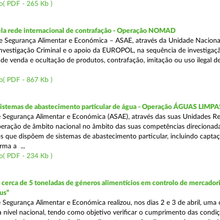
o( PDF - 265 Kb )
a rede internacional de contrafação - Operação NOMAD
e Segurança Alimentar e Económica – ASAE, através da Unidade Naciona
nvestigação Criminal e o apoio da EUROPOL, na sequência de investigaç
is de venda e ocultação de produtos, contrafação, imitação ou uso ilegal 
o( PDF - 867 Kb )
 sistemas de abastecimento particular de água - Operação ÁGUAS LIMPA
 Segurança Alimentar e Económica (ASAE), através das suas Unidades Re
peração de âmbito nacional no âmbito das suas competências direcionad
s que dispõem de sistemas de abastecimento particular, incluindo capta
rma a ...
o( PDF - 234 Kb )
erca de 5 toneladas de géneros alimentícios em controlo de mercadori
us”
 Segurança Alimentar e Económica realizou, nos dias 2 e 3 de abril, uma
 a nível nacional, tendo como objetivo verificar o cumprimento das condi