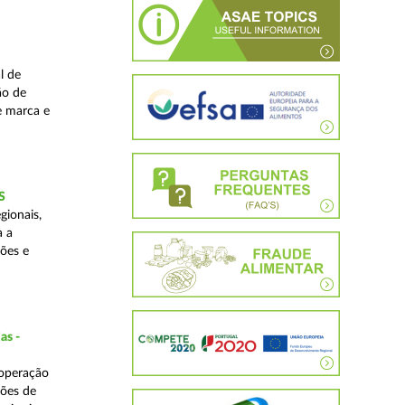
l de
ão de
de marca e
S
gionais,
a a
ções e
as -
 operação
ções de