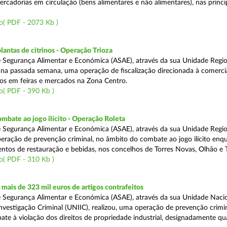
rcadorias em circulação (bens alimentares e não alimentares), nas princip
o( PDF - 2073 Kb )
lantas de citrinos - Operação Trioza
 Segurança Alimentar e Económica (ASAE), através da sua Unidade Regio
u na passada semana, uma operação de fiscalização direcionada à comerci
inos em feiras e mercados na Zona Centro.
o( PDF - 390 Kb )
mbate ao jogo ilícito - Operação Roleta
 Segurança Alimentar e Económica (ASAE), através da sua Unidade Regio
peração de prevenção criminal, no âmbito do combate ao jogo ilícito en
ntos de restauração e bebidas, nos concelhos de Torres Novas, Olhão e T
o( PDF - 310 Kb )
ais de 323 mil euros de artigos contrafeitos
 Segurança Alimentar e Económica (ASAE), através da sua Unidade Naci
nvestigação Criminal (UNIIC), realizou, uma operação de prevenção crimin
te à violação dos direitos de propriedade industrial, designadamente q