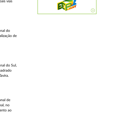
ais vias
nal do
alização de
nal do Sul,
quadrado
avira.
onal de
al, no
uanto ao