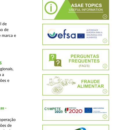
l de
ão de
de marca e
S
gionais,
a a
ções e
as -
 operação
ções de