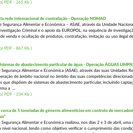
o( PDF - 265 Kb )
a rede internacional de contrafação - Operação NOMAD
e Segurança Alimentar e Económica – ASAE, através da Unidade Naciona
nvestigação Criminal e o apoio da EUROPOL, na sequência de investigaç
is de venda e ocultação de produtos, contrafação, imitação ou uso ilegal 
o( PDF - 867 Kb )
 sistemas de abastecimento particular de água - Operação ÁGUAS LIMPA
 Segurança Alimentar e Económica (ASAE), através das suas Unidades Re
peração de âmbito nacional no âmbito das suas competências direcionad
s que dispõem de sistemas de abastecimento particular, incluindo capta
rma a ...
o( PDF - 234 Kb )
erca de 5 toneladas de géneros alimentícios em controlo de mercadori
us”
 Segurança Alimentar e Económica realizou, nos dias 2 e 3 de abril, uma
 a nível nacional, tendo como objetivo verificar o cumprimento das condi