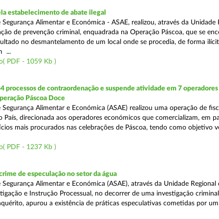
a estabelecimento de abate ilegal
 Segurança Alimentar e Económica - ASAE, realizou, através da Unidade 
ção de prevenção criminal, enquadrada na Operação Páscoa, que se en
sultado no desmantelamento de um local onde se procedia, de forma ilícit
 ...
o( PDF - 1059 Kb )
34 processos de contraordenação e suspende atividade em 7 operadores
peração Páscoa Doce
 Segurança Alimentar e Económica (ASAE) realizou uma operação de fisca
do País, direcionada aos operadores económicos que comercializam, em par
ícios mais procurados nas celebrações de Páscoa, tendo como objetivo ve
o( PDF - 1237 Kb )
rime de especulação no setor da água
 Segurança Alimentar e Económica (ASAE), através da Unidade Regional 
tigação e Instrução Processual, no decorrer de uma investigação crimina
quérito, apurou a existência de práticas especulativas cometidas por um