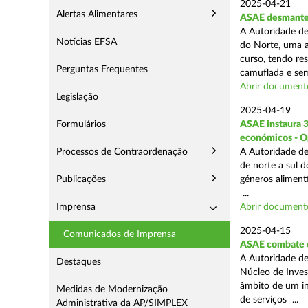
2025-04-21
Alertas Alimentares
ASAE desmantel
A Autoridade de
Notícias EFSA
do Norte, uma a
curso, tendo re
Perguntas Frequentes
camuflada e sem
Abrir document
Legislação
2025-04-19
Formulários
ASAE instaura 
económicos - O
Processos de Contraordenação
A Autoridade de
de norte a sul 
Publicações
géneros aliment
...
Imprensa
Abrir document
2025-04-15
Comunicados de Imprensa
ASAE combate c
A Autoridade de
Destaques
Núcleo de Inves
âmbito de um in
Medidas de Modernização
de serviços ...
Administrativa da AP/SIMPLEX