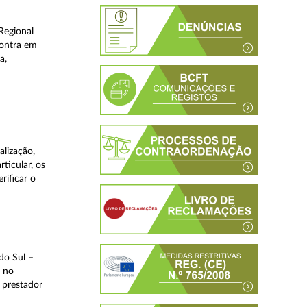
Regional
contra em
a,
lização,
ticular, os
rificar o
do Sul –
l no
 prestador