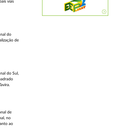
ais vias
nal do
alização de
nal do Sul,
quadrado
avira.
onal de
al, no
uanto ao