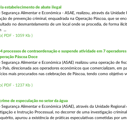
a estabelecimento de abate ilegal
 Segurança Alimentar e Económica - ASAE, realizou, através da Unidade 
ção de prevenção criminal, enquadrada na Operação Páscoa, que se en
sultado no desmantelamento de um local onde se procedia, de forma ilícit
 ...
o( PDF - 1059 Kb )
34 processos de contraordenação e suspende atividade em 7 operadores
peração Páscoa Doce
 Segurança Alimentar e Económica (ASAE) realizou uma operação de fisca
do País, direcionada aos operadores económicos que comercializam, em par
ícios mais procurados nas celebrações de Páscoa, tendo como objetivo ve
o( PDF - 1237 Kb )
rime de especulação no setor da água
 Segurança Alimentar e Económica (ASAE), através da Unidade Regional 
tigação e Instrução Processual, no decorrer de uma investigação crimina
quérito, apurou a existência de práticas especulativas cometidas por um