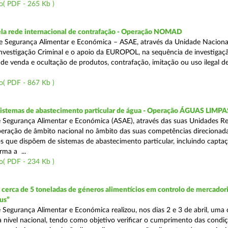
o( PDF - 265 Kb )
a rede internacional de contrafação - Operação NOMAD
e Segurança Alimentar e Económica – ASAE, através da Unidade Naciona
nvestigação Criminal e o apoio da EUROPOL, na sequência de investigaç
is de venda e ocultação de produtos, contrafação, imitação ou uso ilegal 
o( PDF - 867 Kb )
 sistemas de abastecimento particular de água - Operação ÁGUAS LIMPA
 Segurança Alimentar e Económica (ASAE), através das suas Unidades Re
peração de âmbito nacional no âmbito das suas competências direcionad
s que dispõem de sistemas de abastecimento particular, incluindo capta
rma a ...
o( PDF - 234 Kb )
erca de 5 toneladas de géneros alimentícios em controlo de mercadori
us”
 Segurança Alimentar e Económica realizou, nos dias 2 e 3 de abril, uma
 a nível nacional, tendo como objetivo verificar o cumprimento das condi