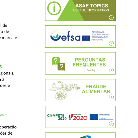
l de
ão de
de marca e
S
gionais,
a a
ções e
as -
 operação
ções de