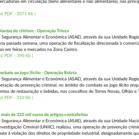
rcadorias em circulação (bens alimentares e não alimentares), nas princip
o( PDF - 2073 Kb )
lantas de citrinos - Operação Trioza
 Segurança Alimentar e Económica (ASAE), através da sua Unidade Regio
u na passada semana, uma operação de fiscalização direcionada à comerci
inos em feiras e mercados na Zona Centro.
o( PDF - 390 Kb )
mbate ao jogo ilícito - Operação Roleta
 Segurança Alimentar e Económica (ASAE), através da sua Unidade Regio
peração de prevenção criminal, no âmbito do combate ao jogo ilícito en
ntos de restauração e bebidas, nos concelhos de Torres Novas, Olhão e T
o( PDF - 310 Kb )
ais de 323 mil euros de artigos contrafeitos
 Segurança Alimentar e Económica (ASAE), através da sua Unidade Naci
nvestigação Criminal (UNIIC), realizou, uma operação de prevenção crimin
te à violação dos direitos de propriedade industrial, designadamente q