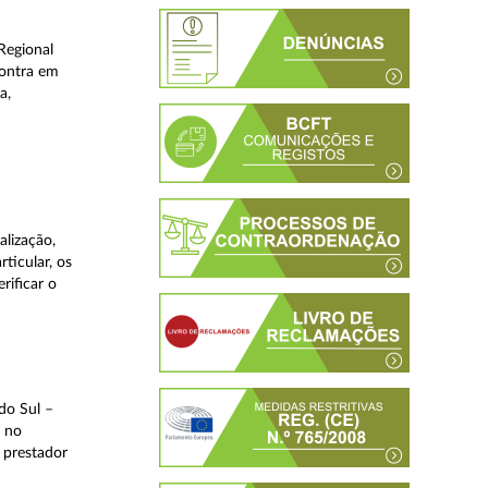
Regional
contra em
a,
lização,
ticular, os
rificar o
do Sul –
l no
 prestador