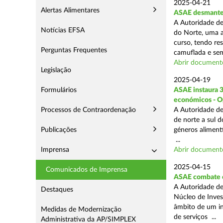
2025-04-21
Alertas Alimentares
ASAE desmantel
A Autoridade de
Notícias EFSA
do Norte, uma a
curso, tendo re
Perguntas Frequentes
camuflada e sem
Abrir document
Legislação
2025-04-19
Formulários
ASAE instaura 
económicos - O
Processos de Contraordenação
A Autoridade de
de norte a sul 
Publicações
géneros aliment
...
Imprensa
Abrir document
2025-04-15
Comunicados de Imprensa
ASAE combate c
A Autoridade de
Destaques
Núcleo de Inves
âmbito de um in
Medidas de Modernização
de serviços ...
Administrativa da AP/SIMPLEX