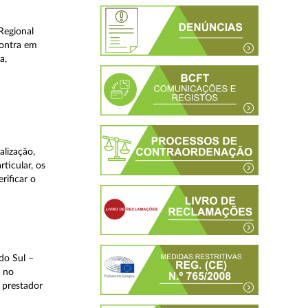
Regional
contra em
a,
lização,
ticular, os
rificar o
do Sul –
l no
 prestador