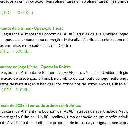
rcadorias em circulação (bens alimentares e não alimentares), nas princip
o( PDF - 2073 Kb )
lantas de citrinos - Operação Trioza
 Segurança Alimentar e Económica (ASAE), através da sua Unidade Regio
u na passada semana, uma operação de fiscalização direcionada à comerci
inos em feiras e mercados na Zona Centro.
o( PDF - 390 Kb )
mbate ao jogo ilícito - Operação Roleta
 Segurança Alimentar e Económica (ASAE), através da sua Unidade Regio
peração de prevenção criminal, no âmbito do combate ao jogo ilícito en
ntos de restauração e bebidas, nos concelhos de Torres Novas, Olhão e T
o( PDF - 310 Kb )
ais de 323 mil euros de artigos contrafeitos
 Segurança Alimentar e Económica (ASAE), através da sua Unidade Naci
nvestigação Criminal (UNIIC), realizou, uma operação de prevenção crimin
te à violação dos direitos de propriedade industrial, designadamente q