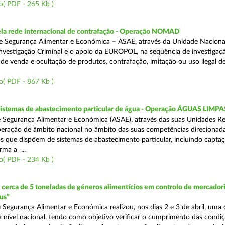
o( PDF - 265 Kb )
a rede internacional de contrafação - Operação NOMAD
e Segurança Alimentar e Económica – ASAE, através da Unidade Naciona
nvestigação Criminal e o apoio da EUROPOL, na sequência de investigaç
is de venda e ocultação de produtos, contrafação, imitação ou uso ilegal 
o( PDF - 867 Kb )
 sistemas de abastecimento particular de água - Operação ÁGUAS LIMPA
 Segurança Alimentar e Económica (ASAE), através das suas Unidades Re
peração de âmbito nacional no âmbito das suas competências direcionad
s que dispõem de sistemas de abastecimento particular, incluindo capta
rma a ...
o( PDF - 234 Kb )
erca de 5 toneladas de géneros alimentícios em controlo de mercadori
us”
 Segurança Alimentar e Económica realizou, nos dias 2 e 3 de abril, uma
 a nível nacional, tendo como objetivo verificar o cumprimento das condi