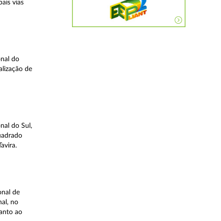
ais vias
nal do
alização de
nal do Sul,
quadrado
avira.
onal de
al, no
uanto ao