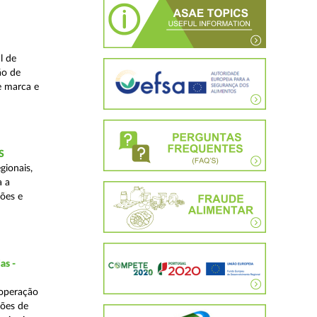
l de
ão de
de marca e
S
gionais,
a a
ções e
as -
 operação
ções de