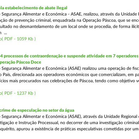
a estabelecimento de abate ilegal
 Segurança Alimentar e Económica - ASAE, realizou, através da Unidade 
ção de prevenção criminal, enquadrada na Operação Páscoa, que se en
sultado no desmantelamento de um local onde se procedia, de forma ilícit
 ...
o( PDF - 1059 Kb )
34 processos de contraordenação e suspende atividade em 7 operadores
peração Páscoa Doce
 Segurança Alimentar e Económica (ASAE) realizou uma operação de fisca
do País, direcionada aos operadores económicos que comercializam, em par
ícios mais procurados nas celebrações de Páscoa, tendo como objetivo ve
o( PDF - 1237 Kb )
rime de especulação no setor da água
 Segurança Alimentar e Económica (ASAE), através da Unidade Regional 
tigação e Instrução Processual, no decorrer de uma investigação crimina
quérito, apurou a existência de práticas especulativas cometidas por um