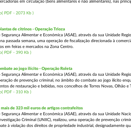
rcadorias em circulação (bens alimentares e não alimentares), nas princip
o( PDF - 2073 Kb )
lantas de citrinos - Operação Trioza
 Segurança Alimentar e Económica (ASAE), através da sua Unidade Regio
u na passada semana, uma operação de fiscalização direcionada à comerci
inos em feiras e mercados na Zona Centro.
o( PDF - 390 Kb )
mbate ao jogo ilícito - Operação Roleta
 Segurança Alimentar e Económica (ASAE), através da sua Unidade Regio
peração de prevenção criminal, no âmbito do combate ao jogo ilícito en
ntos de restauração e bebidas, nos concelhos de Torres Novas, Olhão e T
o( PDF - 310 Kb )
ais de 323 mil euros de artigos contrafeitos
 Segurança Alimentar e Económica (ASAE), através da sua Unidade Naci
nvestigação Criminal (UNIIC), realizou, uma operação de prevenção crimin
te à violação dos direitos de propriedade industrial, designadamente q