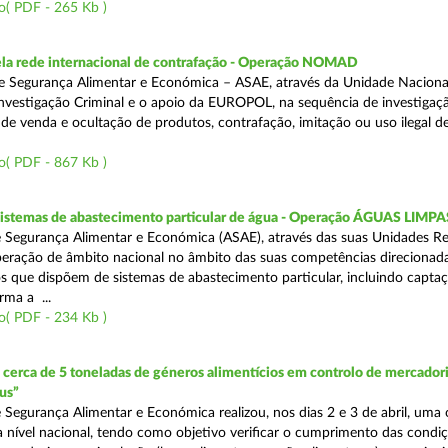
o( PDF - 265 Kb )
a rede internacional de contrafação - Operação NOMAD
e Segurança Alimentar e Económica – ASAE, através da Unidade Naciona
nvestigação Criminal e o apoio da EUROPOL, na sequência de investigaç
is de venda e ocultação de produtos, contrafação, imitação ou uso ilegal 
o( PDF - 867 Kb )
 sistemas de abastecimento particular de água - Operação ÁGUAS LIMPA
 Segurança Alimentar e Económica (ASAE), através das suas Unidades Re
peração de âmbito nacional no âmbito das suas competências direcionad
s que dispõem de sistemas de abastecimento particular, incluindo capta
rma a ...
o( PDF - 234 Kb )
erca de 5 toneladas de géneros alimentícios em controlo de mercadori
us”
 Segurança Alimentar e Económica realizou, nos dias 2 e 3 de abril, uma
 a nível nacional, tendo como objetivo verificar o cumprimento das condi