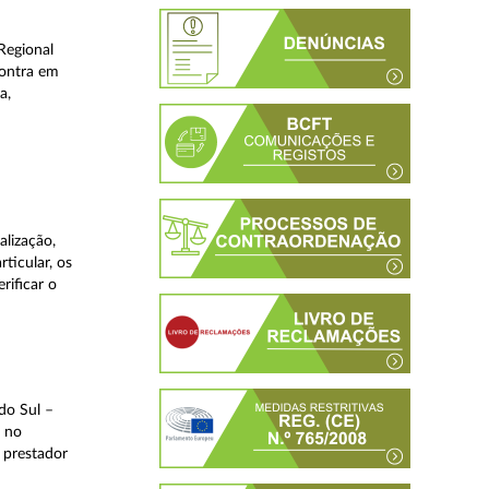
Regional
contra em
a,
lização,
ticular, os
rificar o
do Sul –
l no
 prestador