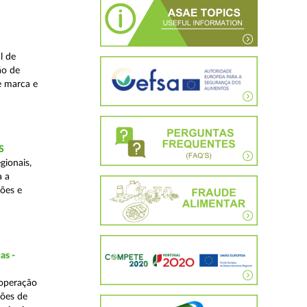
l de
ão de
de marca e
S
gionais,
a a
ções e
as -
 operação
ções de