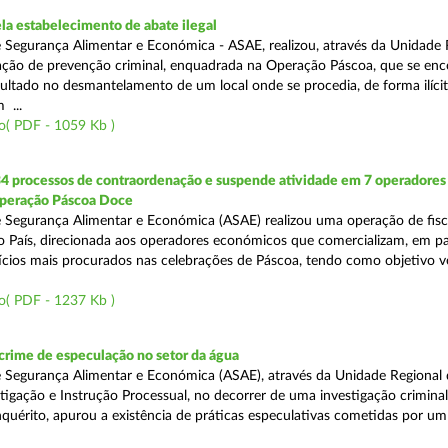
a estabelecimento de abate ilegal
 Segurança Alimentar e Económica - ASAE, realizou, através da Unidade 
ção de prevenção criminal, enquadrada na Operação Páscoa, que se en
sultado no desmantelamento de um local onde se procedia, de forma ilícit
 ...
o( PDF - 1059 Kb )
34 processos de contraordenação e suspende atividade em 7 operadores
peração Páscoa Doce
 Segurança Alimentar e Económica (ASAE) realizou uma operação de fisca
do País, direcionada aos operadores económicos que comercializam, em par
ícios mais procurados nas celebrações de Páscoa, tendo como objetivo ve
o( PDF - 1237 Kb )
rime de especulação no setor da água
 Segurança Alimentar e Económica (ASAE), através da Unidade Regional 
tigação e Instrução Processual, no decorrer de uma investigação crimina
quérito, apurou a existência de práticas especulativas cometidas por um