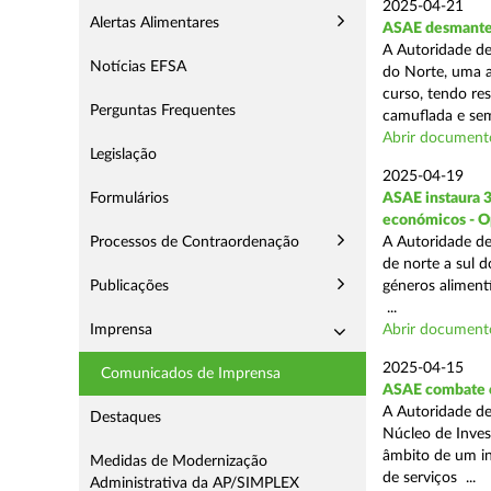
2025-04-21
Alertas Alimentares
ASAE desmantel
A Autoridade de
Notícias EFSA
do Norte, uma a
curso, tendo re
Perguntas Frequentes
camuflada e sem
Abrir document
Legislação
2025-04-19
Formulários
ASAE instaura 
económicos - O
Processos de Contraordenação
A Autoridade de
de norte a sul 
Publicações
géneros aliment
...
Imprensa
Abrir document
2025-04-15
Comunicados de Imprensa
ASAE combate c
A Autoridade de
Destaques
Núcleo de Inves
âmbito de um in
Medidas de Modernização
de serviços ...
Administrativa da AP/SIMPLEX