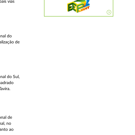
ais vias
nal do
alização de
nal do Sul,
quadrado
avira.
onal de
al, no
uanto ao