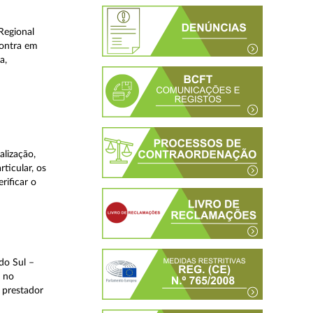
Regional
contra em
a,
lização,
ticular, os
rificar o
do Sul –
l no
 prestador