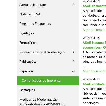
2025-04-21
Alertas Alimentares
ASAE desmantel
A Autoridade de
Notícias EFSA
do Norte, uma a
curso, tendo re
Perguntas Frequentes
camuflada e sem
Abrir document
Legislação
2025-04-19
Formulários
ASAE instaura 
económicos - O
Processos de Contraordenação
A Autoridade de
de norte a sul 
Publicações
géneros aliment
...
Imprensa
Abrir document
2025-04-15
Comunicados de Imprensa
ASAE combate c
A Autoridade de
Destaques
Núcleo de Inves
âmbito de um in
Medidas de Modernização
de serviços ...
Administrativa da AP/SIMPLEX