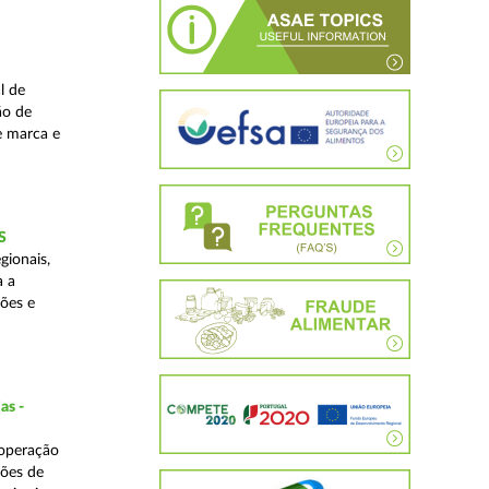
l de
ão de
de marca e
S
gionais,
a a
ções e
as -
 operação
ções de