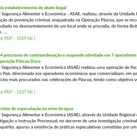
a estabelecimento de abate ilegal
 Segurança Alimentar e Económica - ASAE, realizou, através da Unidade 
ção de prevenção criminal, enquadrada na Operação Páscoa, que se en
sultado no desmantelamento de um local onde se procedia, de forma ilícit
 ...
o( PDF - 1059 Kb )
34 processos de contraordenação e suspende atividade em 7 operadores
peração Páscoa Doce
 Segurança Alimentar e Económica (ASAE) realizou uma operação de fisca
do País, direcionada aos operadores económicos que comercializam, em par
ícios mais procurados nas celebrações de Páscoa, tendo como objetivo ve
o( PDF - 1237 Kb )
rime de especulação no setor da água
 Segurança Alimentar e Económica (ASAE), através da Unidade Regional 
tigação e Instrução Processual, no decorrer de uma investigação crimina
quérito, apurou a existência de práticas especulativas cometidas por um