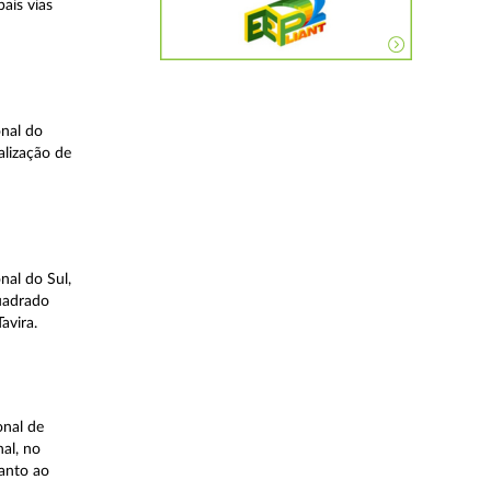
ais vias
nal do
alização de
nal do Sul,
quadrado
avira.
onal de
al, no
uanto ao