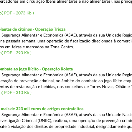
rcadorias em circulação (bens alimentares e não alimentares), nas princip
o( PDF - 2073 Kb )
lantas de citrinos - Operação Trioza
 Segurança Alimentar e Económica (ASAE), através da sua Unidade Regio
u na passada semana, uma operação de fiscalização direcionada à comerci
inos em feiras e mercados na Zona Centro.
o( PDF - 390 Kb )
mbate ao jogo ilícito - Operação Roleta
 Segurança Alimentar e Económica (ASAE), através da sua Unidade Regio
peração de prevenção criminal, no âmbito do combate ao jogo ilícito en
ntos de restauração e bebidas, nos concelhos de Torres Novas, Olhão e T
o( PDF - 310 Kb )
ais de 323 mil euros de artigos contrafeitos
 Segurança Alimentar e Económica (ASAE), através da sua Unidade Naci
nvestigação Criminal (UNIIC), realizou, uma operação de prevenção crimin
te à violação dos direitos de propriedade industrial, designadamente q