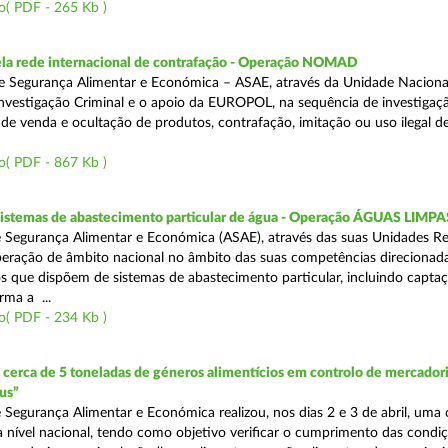
o( PDF - 265 Kb )
a rede internacional de contrafação - Operação NOMAD
e Segurança Alimentar e Económica – ASAE, através da Unidade Naciona
nvestigação Criminal e o apoio da EUROPOL, na sequência de investigaç
is de venda e ocultação de produtos, contrafação, imitação ou uso ilegal 
o( PDF - 867 Kb )
 sistemas de abastecimento particular de água - Operação ÁGUAS LIMPA
 Segurança Alimentar e Económica (ASAE), através das suas Unidades Re
peração de âmbito nacional no âmbito das suas competências direcionad
s que dispõem de sistemas de abastecimento particular, incluindo capta
rma a ...
o( PDF - 234 Kb )
erca de 5 toneladas de géneros alimentícios em controlo de mercadori
us”
 Segurança Alimentar e Económica realizou, nos dias 2 e 3 de abril, uma
 a nível nacional, tendo como objetivo verificar o cumprimento das condi