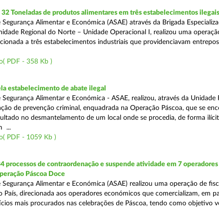
2 Toneladas de produtos alimentares em três estabelecimentos ilegai
 Segurança Alimentar e Económica (ASAE) através da Brigada Especializ
Unidade Regional do Norte – Unidade Operacional I, realizou uma operaçã
irecionada a três estabelecimentos industriais que providenciavam entrepo
o( PDF - 358 Kb )
a estabelecimento de abate ilegal
 Segurança Alimentar e Económica - ASAE, realizou, através da Unidade 
ção de prevenção criminal, enquadrada na Operação Páscoa, que se en
sultado no desmantelamento de um local onde se procedia, de forma ilícit
 ...
o( PDF - 1059 Kb )
34 processos de contraordenação e suspende atividade em 7 operadores
peração Páscoa Doce
 Segurança Alimentar e Económica (ASAE) realizou uma operação de fisca
do País, direcionada aos operadores económicos que comercializam, em par
ícios mais procurados nas celebrações de Páscoa, tendo como objetivo ve