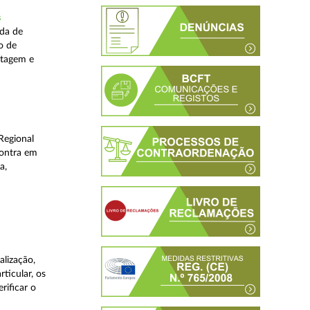
s
ada de
o de
stagem e
Regional
contra em
a,
lização,
ticular, os
rificar o