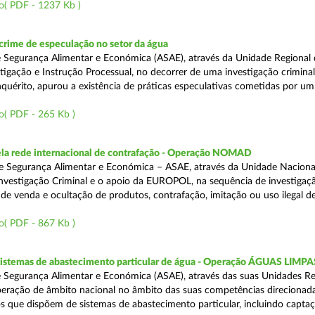
o( PDF - 1237 Kb )
rime de especulação no setor da água
 Segurança Alimentar e Económica (ASAE), através da Unidade Regional 
tigação e Instrução Processual, no decorrer de uma investigação crimina
quérito, apurou a existência de práticas especulativas cometidas por um
o( PDF - 265 Kb )
a rede internacional de contrafação - Operação NOMAD
e Segurança Alimentar e Económica – ASAE, através da Unidade Naciona
nvestigação Criminal e o apoio da EUROPOL, na sequência de investigaç
is de venda e ocultação de produtos, contrafação, imitação ou uso ilegal 
o( PDF - 867 Kb )
 sistemas de abastecimento particular de água - Operação ÁGUAS LIMPA
 Segurança Alimentar e Económica (ASAE), através das suas Unidades Re
peração de âmbito nacional no âmbito das suas competências direcionad
s que dispõem de sistemas de abastecimento particular, incluindo capta