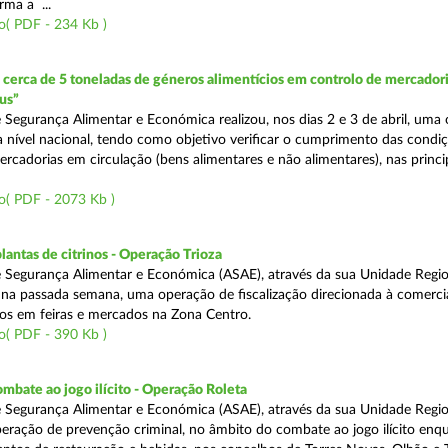
rma a ...
o( PDF - 234 Kb )
erca de 5 toneladas de géneros alimentícios em controlo de mercadori
us”
 Segurança Alimentar e Económica realizou, nos dias 2 e 3 de abril, uma
 a nível nacional, tendo como objetivo verificar o cumprimento das condi
rcadorias em circulação (bens alimentares e não alimentares), nas princip
o( PDF - 2073 Kb )
lantas de citrinos - Operação Trioza
 Segurança Alimentar e Económica (ASAE), através da sua Unidade Regio
u na passada semana, uma operação de fiscalização direcionada à comerci
inos em feiras e mercados na Zona Centro.
o( PDF - 390 Kb )
mbate ao jogo ilícito - Operação Roleta
 Segurança Alimentar e Económica (ASAE), através da sua Unidade Regio
peração de prevenção criminal, no âmbito do combate ao jogo ilícito en