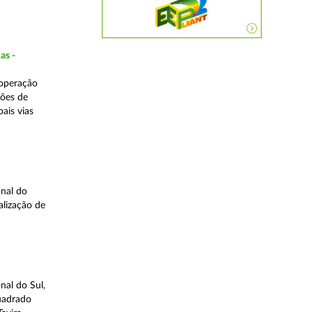
as -
 operação
ções de
ais vias
nal do
alização de
nal do Sul,
quadrado