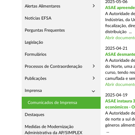
2025-05-06
Alertas Alimentares
ASAE apreende 3
A Autoridade de
Notícias EFSA
Indústrias, da 
fiscalização, d
Perguntas Frequentes
distribuição ...
Abrir document
Legislação
2025-04-21
Formulários
ASAE desmantel
A Autoridade de
Processos de Contraordenação
do Norte, uma a
curso, tendo re
Publicações
camuflada e sem
Abrir document
Imprensa
2025-04-19
ASAE instaura 
Comunicados de Imprensa
económicos - O
A Autoridade de
Destaques
de norte a sul 
géneros aliment
Medidas de Modernização
...
Administrativa da AP/SIMPLEX