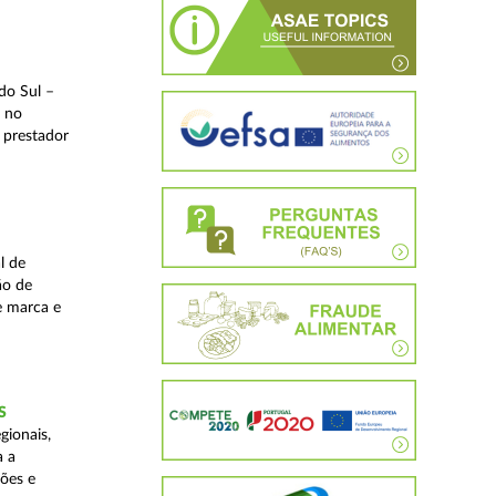
do Sul –
l no
 prestador
l de
ão de
de marca e
S
gionais,
a a
ções e