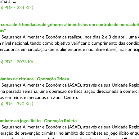
rma a ...
o( PDF - 234 Kb )
erca de 5 toneladas de géneros alimentícios em controlo de mercadori
us”
 Segurança Alimentar e Económica realizou, nos dias 2 e 3 de abril, uma
 a nível nacional, tendo como objetivo verificar o cumprimento das condi
rcadorias em circulação (bens alimentares e não alimentares), nas princip
o( PDF - 2073 Kb )
lantas de citrinos - Operação Trioza
 Segurança Alimentar e Económica (ASAE), através da sua Unidade Regio
u na passada semana, uma operação de fiscalização direcionada à comerci
inos em feiras e mercados na Zona Centro.
o( PDF - 390 Kb )
mbate ao jogo ilícito - Operação Roleta
 Segurança Alimentar e Económica (ASAE), através da sua Unidade Regio
peração de prevenção criminal, no âmbito do combate ao jogo ilícito en