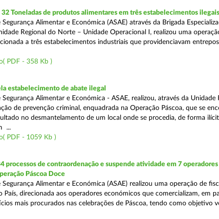
2 Toneladas de produtos alimentares em três estabelecimentos ilegai
 Segurança Alimentar e Económica (ASAE) através da Brigada Especializ
Unidade Regional do Norte – Unidade Operacional I, realizou uma operaçã
irecionada a três estabelecimentos industriais que providenciavam entrepo
o( PDF - 358 Kb )
a estabelecimento de abate ilegal
 Segurança Alimentar e Económica - ASAE, realizou, através da Unidade 
ção de prevenção criminal, enquadrada na Operação Páscoa, que se en
sultado no desmantelamento de um local onde se procedia, de forma ilícit
 ...
o( PDF - 1059 Kb )
34 processos de contraordenação e suspende atividade em 7 operadores
peração Páscoa Doce
 Segurança Alimentar e Económica (ASAE) realizou uma operação de fisca
do País, direcionada aos operadores económicos que comercializam, em par
ícios mais procurados nas celebrações de Páscoa, tendo como objetivo ve