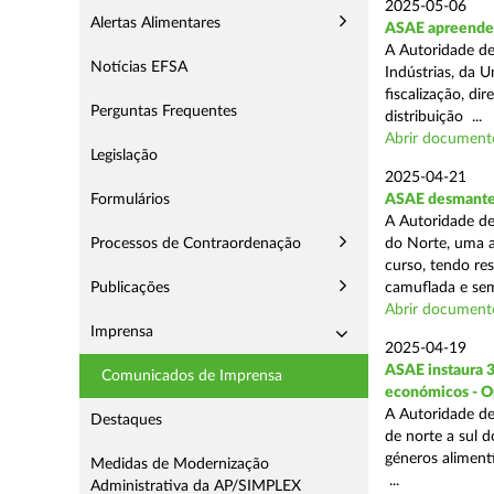
2025-05-06
Alertas Alimentares
ASAE apreende 3
A Autoridade de
Notícias EFSA
Indústrias, da 
fiscalização, d
Perguntas Frequentes
distribuição ...
Abrir document
Legislação
2025-04-21
Formulários
ASAE desmantel
A Autoridade de
Processos de Contraordenação
do Norte, uma a
curso, tendo re
Publicações
camuflada e sem
Abrir document
Imprensa
2025-04-19
ASAE instaura 
Comunicados de Imprensa
económicos - O
A Autoridade de
Destaques
de norte a sul 
géneros aliment
Medidas de Modernização
...
Administrativa da AP/SIMPLEX