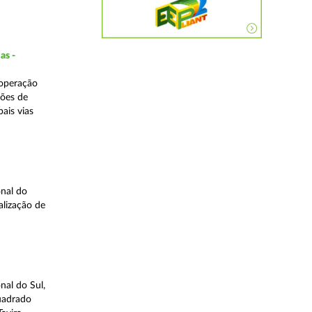
as -
 operação
ções de
ais vias
nal do
alização de
nal do Sul,
quadrado