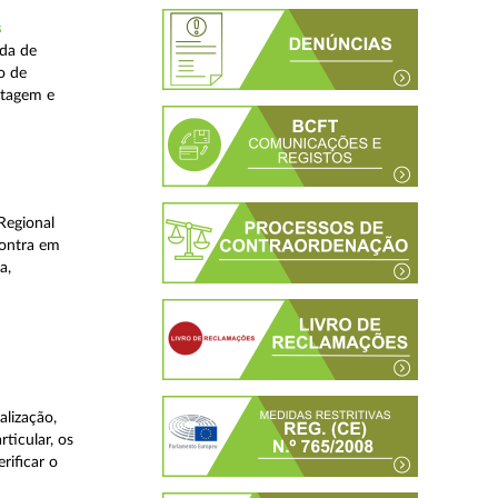
s
ada de
o de
stagem e
Regional
contra em
a,
lização,
ticular, os
rificar o