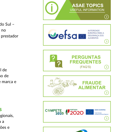
do Sul –
l no
 prestador
l de
ão de
de marca e
S
gionais,
a a
ções e