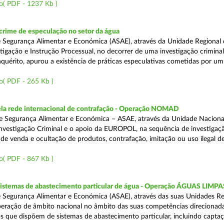
o( PDF - 1237 Kb )
rime de especulação no setor da água
 Segurança Alimentar e Económica (ASAE), através da Unidade Regional 
tigação e Instrução Processual, no decorrer de uma investigação crimina
quérito, apurou a existência de práticas especulativas cometidas por um
o( PDF - 265 Kb )
a rede internacional de contrafação - Operação NOMAD
e Segurança Alimentar e Económica – ASAE, através da Unidade Naciona
nvestigação Criminal e o apoio da EUROPOL, na sequência de investigaç
is de venda e ocultação de produtos, contrafação, imitação ou uso ilegal 
o( PDF - 867 Kb )
 sistemas de abastecimento particular de água - Operação ÁGUAS LIMPA
 Segurança Alimentar e Económica (ASAE), através das suas Unidades Re
peração de âmbito nacional no âmbito das suas competências direcionad
s que dispõem de sistemas de abastecimento particular, incluindo capta