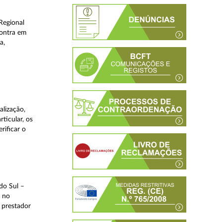
Regional
contra em
a,
lização,
ticular, os
rificar o
do Sul –
l no
 prestador