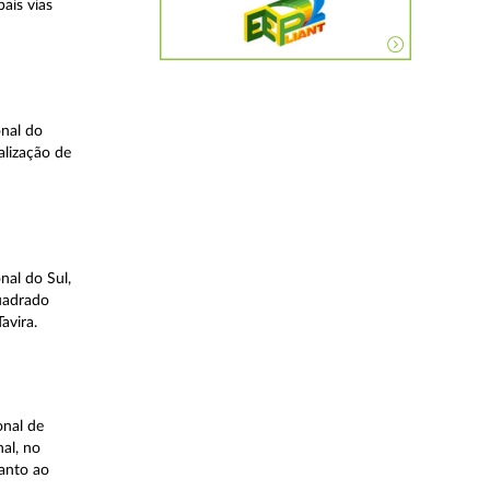
ais vias
nal do
alização de
nal do Sul,
quadrado
avira.
onal de
al, no
uanto ao