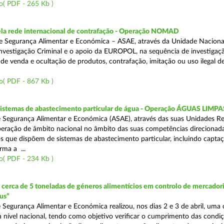
o( PDF - 265 Kb )
a rede internacional de contrafação - Operação NOMAD
e Segurança Alimentar e Económica – ASAE, através da Unidade Naciona
nvestigação Criminal e o apoio da EUROPOL, na sequência de investigaç
is de venda e ocultação de produtos, contrafação, imitação ou uso ilegal 
o( PDF - 867 Kb )
 sistemas de abastecimento particular de água - Operação ÁGUAS LIMPA
 Segurança Alimentar e Económica (ASAE), através das suas Unidades Re
peração de âmbito nacional no âmbito das suas competências direcionad
s que dispõem de sistemas de abastecimento particular, incluindo capta
rma a ...
o( PDF - 234 Kb )
erca de 5 toneladas de géneros alimentícios em controlo de mercadori
us”
 Segurança Alimentar e Económica realizou, nos dias 2 e 3 de abril, uma
 a nível nacional, tendo como objetivo verificar o cumprimento das condi