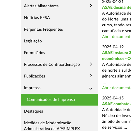
2025-04-21
Alertas Alimentares
ASAE desmantel
A Autoridade de
Notícias EFSA
do Norte, uma a
curso, tendo re
Perguntas Frequentes
camuflada e sem
Abrir document
Legislação
2025-04-19
Formulários
ASAE instaura 
económicos - O
Processos de Contraordenação
A Autoridade de
de norte a sul 
Publicações
géneros aliment
...
Imprensa
Abrir document
2025-04-15
Comunicados de Imprensa
ASAE combate c
A Autoridade de
Destaques
Núcleo de Inves
âmbito de um in
Medidas de Modernização
de serviços ...
Administrativa da AP/SIMPLEX