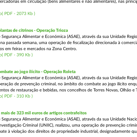
rcadorias em circulação (bens alimentares e não alimentares), nas princip
o( PDF - 2073 Kb )
lantas de citrinos - Operação Trioza
 Segurança Alimentar e Económica (ASAE), através da sua Unidade Regio
u na passada semana, uma operação de fiscalização direcionada à comerci
inos em feiras e mercados na Zona Centro.
o( PDF - 390 Kb )
mbate ao jogo ilícito - Operação Roleta
 Segurança Alimentar e Económica (ASAE), através da sua Unidade Regio
peração de prevenção criminal, no âmbito do combate ao jogo ilícito en
ntos de restauração e bebidas, nos concelhos de Torres Novas, Olhão e T
o( PDF - 310 Kb )
ais de 323 mil euros de artigos contrafeitos
 Segurança Alimentar e Económica (ASAE), através da sua Unidade Naci
nvestigação Criminal (UNIIC), realizou, uma operação de prevenção crimin
te à violação dos direitos de propriedade industrial, designadamente q