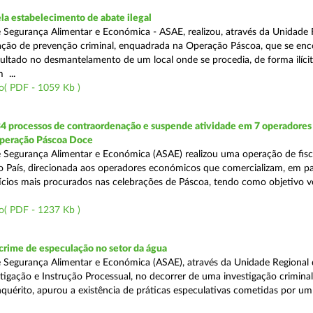
a estabelecimento de abate ilegal
 Segurança Alimentar e Económica - ASAE, realizou, através da Unidade 
ção de prevenção criminal, enquadrada na Operação Páscoa, que se en
sultado no desmantelamento de um local onde se procedia, de forma ilícit
 ...
o( PDF - 1059 Kb )
34 processos de contraordenação e suspende atividade em 7 operadores
peração Páscoa Doce
 Segurança Alimentar e Económica (ASAE) realizou uma operação de fisca
do País, direcionada aos operadores económicos que comercializam, em par
ícios mais procurados nas celebrações de Páscoa, tendo como objetivo ve
o( PDF - 1237 Kb )
rime de especulação no setor da água
 Segurança Alimentar e Económica (ASAE), através da Unidade Regional 
tigação e Instrução Processual, no decorrer de uma investigação crimina
quérito, apurou a existência de práticas especulativas cometidas por um