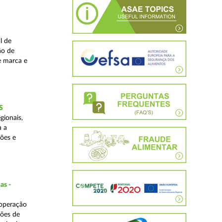
l de
ão de
de marca e
S
gionais,
a a
ções e
as -
 operação
ções de