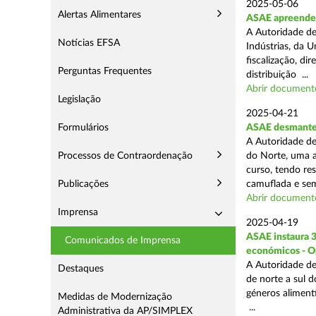
2025-05-06
Alertas Alimentares
ASAE apreende 3
A Autoridade de
Notícias EFSA
Indústrias, da 
fiscalização, d
Perguntas Frequentes
distribuição ...
Abrir document
Legislação
2025-04-21
Formulários
ASAE desmantel
A Autoridade de
Processos de Contraordenação
do Norte, uma a
curso, tendo re
Publicações
camuflada e sem
Abrir document
Imprensa
2025-04-19
ASAE instaura 
Comunicados de Imprensa
económicos - O
A Autoridade de
Destaques
de norte a sul 
géneros aliment
Medidas de Modernização
...
Administrativa da AP/SIMPLEX