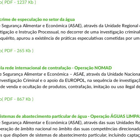
o( PDF - 1237 Kb )
rime de especulação no setor da água
 Segurança Alimentar e Económica (ASAE), através da Unidade Regional 
tigação e Instrução Processual, no decorrer de uma investigação crimina
quérito, apurou a existência de práticas especulativas cometidas por um
o( PDF - 265 Kb )
a rede internacional de contrafação - Operação NOMAD
e Segurança Alimentar e Económica – ASAE, através da Unidade Naciona
nvestigação Criminal e o apoio da EUROPOL, na sequência de investigaç
is de venda e ocultação de produtos, contrafação, imitação ou uso ilegal 
o( PDF - 867 Kb )
 sistemas de abastecimento particular de água - Operação ÁGUAS LIMPA
 Segurança Alimentar e Económica (ASAE), através das suas Unidades Re
peração de âmbito nacional no âmbito das suas competências direcionad
s que dispõem de sistemas de abastecimento particular, incluindo capta