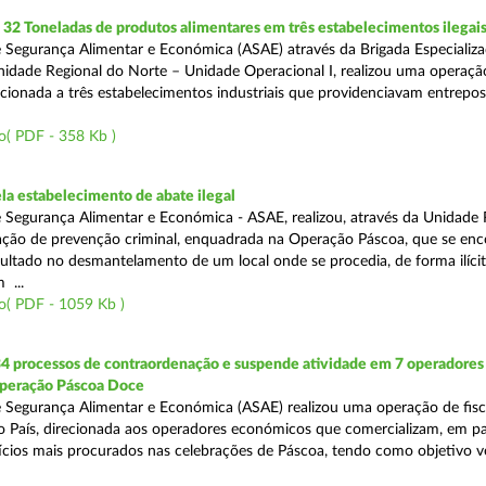
2 Toneladas de produtos alimentares em três estabelecimentos ilegai
 Segurança Alimentar e Económica (ASAE) através da Brigada Especializ
Unidade Regional do Norte – Unidade Operacional I, realizou uma operaçã
irecionada a três estabelecimentos industriais que providenciavam entrepo
o( PDF - 358 Kb )
a estabelecimento de abate ilegal
 Segurança Alimentar e Económica - ASAE, realizou, através da Unidade 
ção de prevenção criminal, enquadrada na Operação Páscoa, que se en
sultado no desmantelamento de um local onde se procedia, de forma ilícit
 ...
o( PDF - 1059 Kb )
34 processos de contraordenação e suspende atividade em 7 operadores
peração Páscoa Doce
 Segurança Alimentar e Económica (ASAE) realizou uma operação de fisca
do País, direcionada aos operadores económicos que comercializam, em par
ícios mais procurados nas celebrações de Páscoa, tendo como objetivo ve