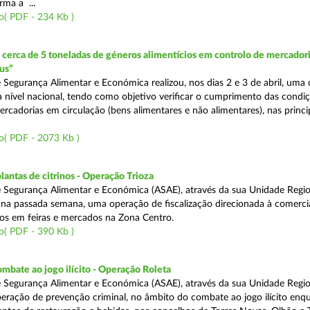
rma a ...
o( PDF - 234 Kb )
erca de 5 toneladas de géneros alimentícios em controlo de mercadori
us”
 Segurança Alimentar e Económica realizou, nos dias 2 e 3 de abril, uma
 a nível nacional, tendo como objetivo verificar o cumprimento das condi
rcadorias em circulação (bens alimentares e não alimentares), nas princip
o( PDF - 2073 Kb )
lantas de citrinos - Operação Trioza
 Segurança Alimentar e Económica (ASAE), através da sua Unidade Regio
u na passada semana, uma operação de fiscalização direcionada à comerci
inos em feiras e mercados na Zona Centro.
o( PDF - 390 Kb )
mbate ao jogo ilícito - Operação Roleta
 Segurança Alimentar e Económica (ASAE), através da sua Unidade Regio
peração de prevenção criminal, no âmbito do combate ao jogo ilícito en