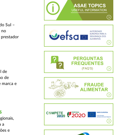
do Sul –
l no
 prestador
l de
ão de
de marca e
S
gionais,
a a
ções e