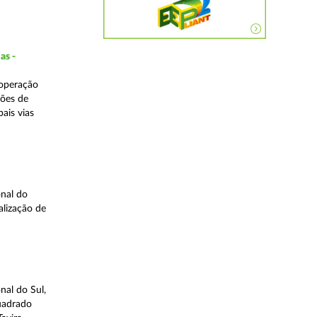
as -
 operação
ções de
ais vias
nal do
alização de
nal do Sul,
quadrado