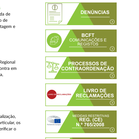
s
ada de
o de
stagem e
Regional
contra em
a,
lização,
ticular, os
rificar o