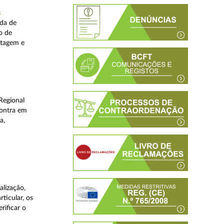
s
ada de
o de
stagem e
Regional
contra em
a,
lização,
ticular, os
rificar o