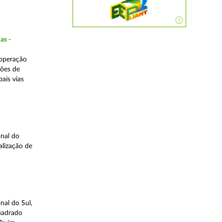
as -
 operação
ções de
ais vias
nal do
alização de
nal do Sul,
quadrado