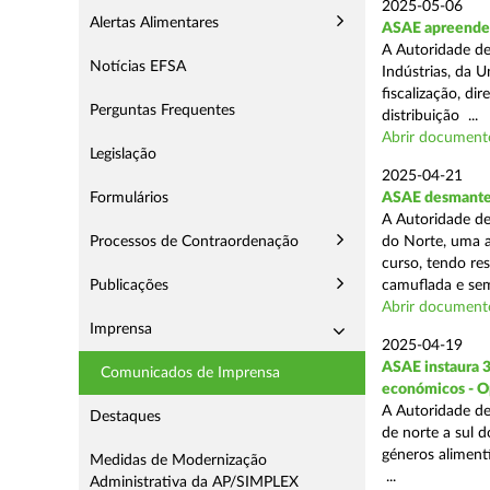
2025-05-06
Alertas Alimentares
ASAE apreende 3
A Autoridade de
Notícias EFSA
Indústrias, da 
fiscalização, d
Perguntas Frequentes
distribuição ...
Abrir document
Legislação
2025-04-21
Formulários
ASAE desmantel
A Autoridade de
Processos de Contraordenação
do Norte, uma a
curso, tendo re
Publicações
camuflada e sem
Abrir document
Imprensa
2025-04-19
ASAE instaura 
Comunicados de Imprensa
económicos - O
A Autoridade de
Destaques
de norte a sul 
géneros aliment
Medidas de Modernização
...
Administrativa da AP/SIMPLEX