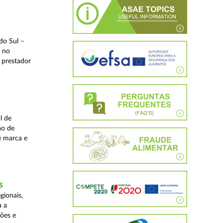
do Sul –
l no
 prestador
l de
ão de
de marca e
S
gionais,
a a
ções e