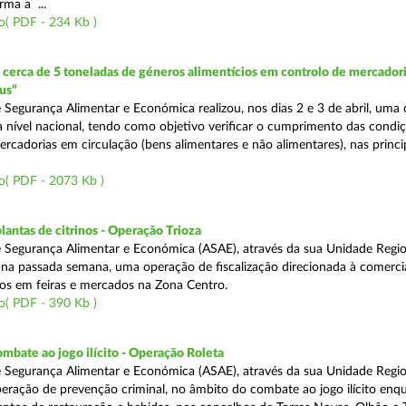
rma a ...
o( PDF - 234 Kb )
erca de 5 toneladas de géneros alimentícios em controlo de mercadori
us”
 Segurança Alimentar e Económica realizou, nos dias 2 e 3 de abril, uma
 a nível nacional, tendo como objetivo verificar o cumprimento das condi
rcadorias em circulação (bens alimentares e não alimentares), nas princip
o( PDF - 2073 Kb )
lantas de citrinos - Operação Trioza
 Segurança Alimentar e Económica (ASAE), através da sua Unidade Regio
u na passada semana, uma operação de fiscalização direcionada à comerci
inos em feiras e mercados na Zona Centro.
o( PDF - 390 Kb )
mbate ao jogo ilícito - Operação Roleta
 Segurança Alimentar e Económica (ASAE), através da sua Unidade Regio
peração de prevenção criminal, no âmbito do combate ao jogo ilícito en