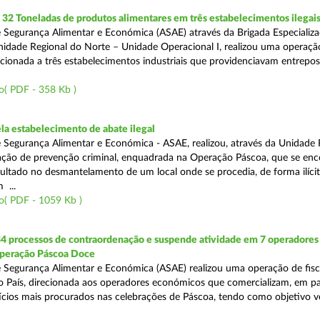
2 Toneladas de produtos alimentares em três estabelecimentos ilegai
 Segurança Alimentar e Económica (ASAE) através da Brigada Especializ
Unidade Regional do Norte – Unidade Operacional I, realizou uma operaçã
irecionada a três estabelecimentos industriais que providenciavam entrepo
o( PDF - 358 Kb )
a estabelecimento de abate ilegal
 Segurança Alimentar e Económica - ASAE, realizou, através da Unidade 
ção de prevenção criminal, enquadrada na Operação Páscoa, que se en
sultado no desmantelamento de um local onde se procedia, de forma ilícit
 ...
o( PDF - 1059 Kb )
34 processos de contraordenação e suspende atividade em 7 operadores
peração Páscoa Doce
 Segurança Alimentar e Económica (ASAE) realizou uma operação de fisca
do País, direcionada aos operadores económicos que comercializam, em par
ícios mais procurados nas celebrações de Páscoa, tendo como objetivo ve