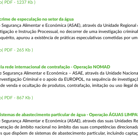
o( PDF - 1237 Kb )
rime de especulação no setor da água
 Segurança Alimentar e Económica (ASAE), através da Unidade Regional 
tigação e Instrução Processual, no decorrer de uma investigação crimina
quérito, apurou a existência de práticas especulativas cometidas por um
o( PDF - 265 Kb )
a rede internacional de contrafação - Operação NOMAD
e Segurança Alimentar e Económica – ASAE, através da Unidade Naciona
nvestigação Criminal e o apoio da EUROPOL, na sequência de investigaç
is de venda e ocultação de produtos, contrafação, imitação ou uso ilegal 
o( PDF - 867 Kb )
 sistemas de abastecimento particular de água - Operação ÁGUAS LIMPA
 Segurança Alimentar e Económica (ASAE), através das suas Unidades Re
peração de âmbito nacional no âmbito das suas competências direcionad
s que dispõem de sistemas de abastecimento particular, incluindo capta