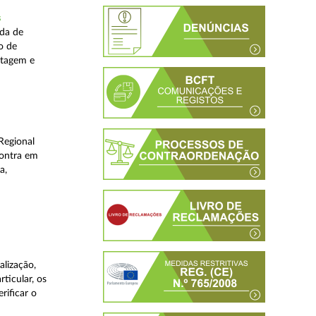
s
ada de
o de
stagem e
Regional
contra em
a,
lização,
ticular, os
rificar o