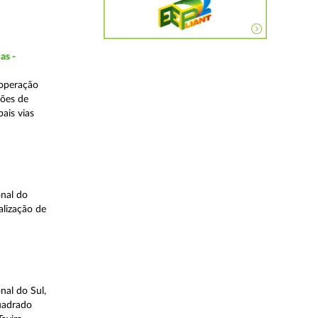
as -
 operação
ções de
ais vias
nal do
alização de
nal do Sul,
quadrado