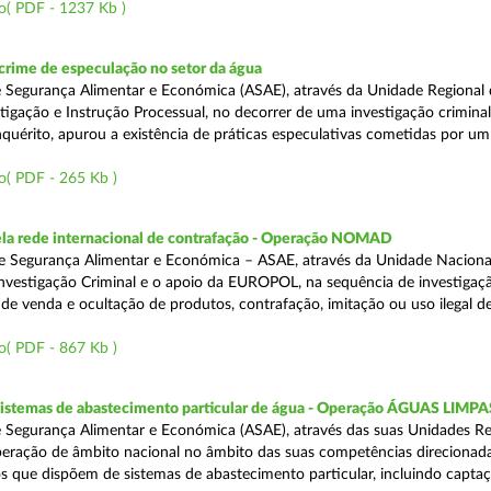
o( PDF - 1237 Kb )
rime de especulação no setor da água
 Segurança Alimentar e Económica (ASAE), através da Unidade Regional 
tigação e Instrução Processual, no decorrer de uma investigação crimina
quérito, apurou a existência de práticas especulativas cometidas por um
o( PDF - 265 Kb )
a rede internacional de contrafação - Operação NOMAD
e Segurança Alimentar e Económica – ASAE, através da Unidade Naciona
nvestigação Criminal e o apoio da EUROPOL, na sequência de investigaç
is de venda e ocultação de produtos, contrafação, imitação ou uso ilegal 
o( PDF - 867 Kb )
 sistemas de abastecimento particular de água - Operação ÁGUAS LIMPA
 Segurança Alimentar e Económica (ASAE), através das suas Unidades Re
peração de âmbito nacional no âmbito das suas competências direcionad
s que dispõem de sistemas de abastecimento particular, incluindo capta