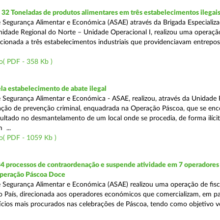
2 Toneladas de produtos alimentares em três estabelecimentos ilegai
 Segurança Alimentar e Económica (ASAE) através da Brigada Especializ
Unidade Regional do Norte – Unidade Operacional I, realizou uma operaçã
irecionada a três estabelecimentos industriais que providenciavam entrepo
o( PDF - 358 Kb )
a estabelecimento de abate ilegal
 Segurança Alimentar e Económica - ASAE, realizou, através da Unidade 
ção de prevenção criminal, enquadrada na Operação Páscoa, que se en
sultado no desmantelamento de um local onde se procedia, de forma ilícit
 ...
o( PDF - 1059 Kb )
34 processos de contraordenação e suspende atividade em 7 operadores
peração Páscoa Doce
 Segurança Alimentar e Económica (ASAE) realizou uma operação de fisca
do País, direcionada aos operadores económicos que comercializam, em par
ícios mais procurados nas celebrações de Páscoa, tendo como objetivo ve