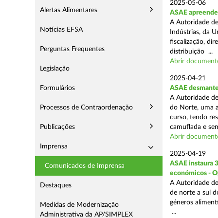
2025-05-06
Alertas Alimentares
ASAE apreende 3
A Autoridade de
Notícias EFSA
Indústrias, da 
fiscalização, d
Perguntas Frequentes
distribuição ...
Abrir document
Legislação
2025-04-21
Formulários
ASAE desmantel
A Autoridade de
Processos de Contraordenação
do Norte, uma a
curso, tendo re
Publicações
camuflada e sem
Abrir document
Imprensa
2025-04-19
ASAE instaura 
Comunicados de Imprensa
económicos - O
A Autoridade de
Destaques
de norte a sul 
géneros aliment
Medidas de Modernização
...
Administrativa da AP/SIMPLEX