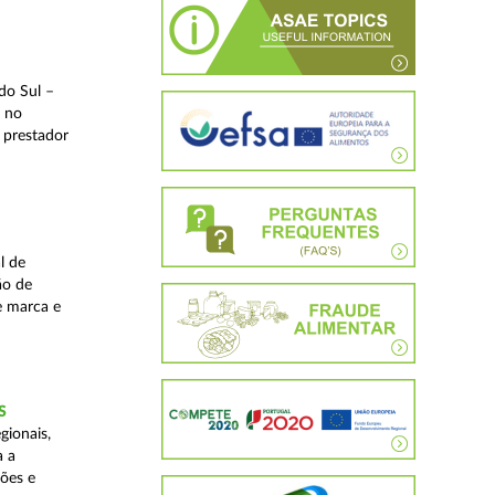
do Sul –
l no
 prestador
l de
ão de
de marca e
S
gionais,
a a
ções e