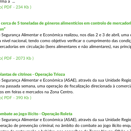
rma a ...
o( PDF - 234 Kb )
erca de 5 toneladas de géneros alimentícios em controlo de mercadori
us”
 Segurança Alimentar e Económica realizou, nos dias 2 e 3 de abril, uma
 a nível nacional, tendo como objetivo verificar o cumprimento das condi
rcadorias em circulação (bens alimentares e não alimentares), nas princip
o( PDF - 2073 Kb )
lantas de citrinos - Operação Trioza
 Segurança Alimentar e Económica (ASAE), através da sua Unidade Regio
u na passada semana, uma operação de fiscalização direcionada à comerci
inos em feiras e mercados na Zona Centro.
o( PDF - 390 Kb )
mbate ao jogo ilícito - Operação Roleta
 Segurança Alimentar e Económica (ASAE), através da sua Unidade Regio
peração de prevenção criminal, no âmbito do combate ao jogo ilícito en