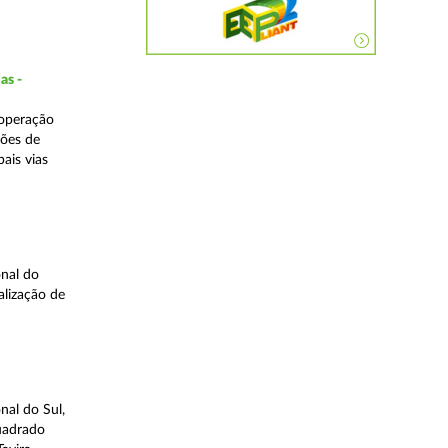
as -
 operação
ções de
ais vias
nal do
alização de
nal do Sul,
quadrado