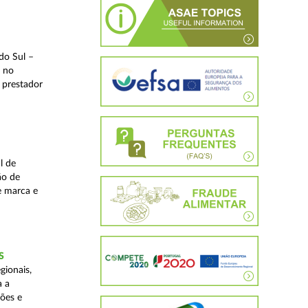
do Sul –
l no
 prestador
l de
ão de
de marca e
S
gionais,
a a
ções e