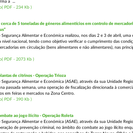
rma a ...
o( PDF - 234 Kb )
erca de 5 toneladas de géneros alimentícios em controlo de mercadori
us”
 Segurança Alimentar e Económica realizou, nos dias 2 e 3 de abril, uma
 a nível nacional, tendo como objetivo verificar o cumprimento das condi
rcadorias em circulação (bens alimentares e não alimentares), nas princip
o( PDF - 2073 Kb )
lantas de citrinos - Operação Trioza
 Segurança Alimentar e Económica (ASAE), através da sua Unidade Regio
u na passada semana, uma operação de fiscalização direcionada à comerci
inos em feiras e mercados na Zona Centro.
o( PDF - 390 Kb )
mbate ao jogo ilícito - Operação Roleta
 Segurança Alimentar e Económica (ASAE), através da sua Unidade Regio
peração de prevenção criminal, no âmbito do combate ao jogo ilícito en