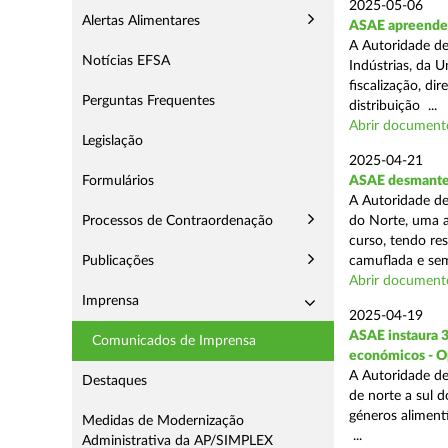
2025-05-06
Alertas Alimentares
ASAE apreende 3
A Autoridade de
Notícias EFSA
Indústrias, da 
fiscalização, d
Perguntas Frequentes
distribuição ...
Abrir document
Legislação
2025-04-21
Formulários
ASAE desmantel
A Autoridade de
Processos de Contraordenação
do Norte, uma a
curso, tendo re
Publicações
camuflada e sem
Abrir document
Imprensa
2025-04-19
ASAE instaura 
Comunicados de Imprensa
económicos - O
A Autoridade de
Destaques
de norte a sul 
géneros aliment
Medidas de Modernização
...
Administrativa da AP/SIMPLEX