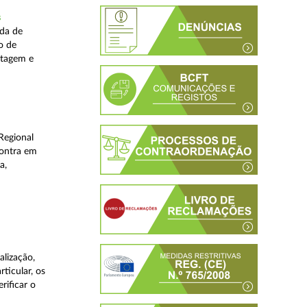
s
ada de
o de
stagem e
Regional
contra em
a,
lização,
ticular, os
rificar o