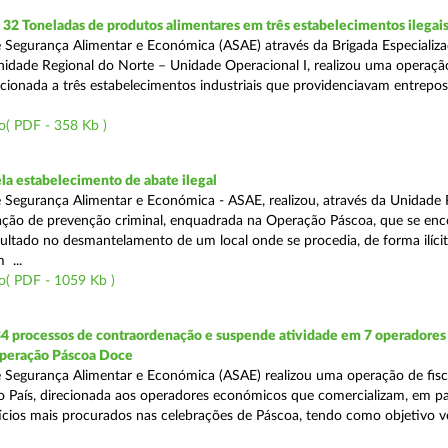
2 Toneladas de produtos alimentares em três estabelecimentos ilegai
 Segurança Alimentar e Económica (ASAE) através da Brigada Especializ
Unidade Regional do Norte – Unidade Operacional I, realizou uma operaçã
irecionada a três estabelecimentos industriais que providenciavam entrepo
o( PDF - 358 Kb )
a estabelecimento de abate ilegal
 Segurança Alimentar e Económica - ASAE, realizou, através da Unidade 
ção de prevenção criminal, enquadrada na Operação Páscoa, que se en
sultado no desmantelamento de um local onde se procedia, de forma ilícit
 ...
o( PDF - 1059 Kb )
34 processos de contraordenação e suspende atividade em 7 operadores
peração Páscoa Doce
 Segurança Alimentar e Económica (ASAE) realizou uma operação de fisca
do País, direcionada aos operadores económicos que comercializam, em par
ícios mais procurados nas celebrações de Páscoa, tendo como objetivo ve