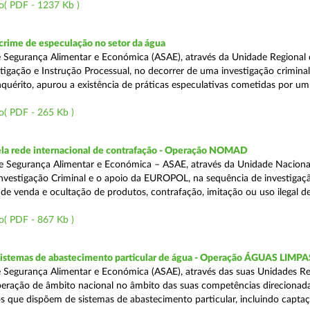
o( PDF - 1237 Kb )
rime de especulação no setor da água
 Segurança Alimentar e Económica (ASAE), através da Unidade Regional 
tigação e Instrução Processual, no decorrer de uma investigação crimina
quérito, apurou a existência de práticas especulativas cometidas por um
o( PDF - 265 Kb )
a rede internacional de contrafação - Operação NOMAD
e Segurança Alimentar e Económica – ASAE, através da Unidade Naciona
nvestigação Criminal e o apoio da EUROPOL, na sequência de investigaç
is de venda e ocultação de produtos, contrafação, imitação ou uso ilegal 
o( PDF - 867 Kb )
 sistemas de abastecimento particular de água - Operação ÁGUAS LIMPA
 Segurança Alimentar e Económica (ASAE), através das suas Unidades Re
peração de âmbito nacional no âmbito das suas competências direcionad
s que dispõem de sistemas de abastecimento particular, incluindo capta